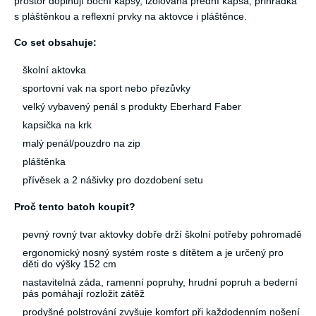
prostor doplňují boční kapsy, izolovaná přední kapsa, přihrádka
s pláštěnkou a reflexní prvky na aktovce i pláštěnce.
Co set obsahuje:
školní aktovka
sportovní vak na sport nebo přezůvky
velký vybavený penál s produkty Eberhard Faber
kapsička na krk
malý penál/pouzdro na zip
pláštěnka
přívěsek a 2 nášivky pro dozdobení setu
Proč tento batoh koupit?
pevný rovný tvar aktovky dobře drží školní potřeby pohromadě
ergonomický nosný systém roste s dítětem a je určený pro
děti do výšky 152 cm
nastavitelná záda, ramenní popruhy, hrudní popruh a bederní
pás pomáhají rozložit zátěž
prodyšné polstrování zvyšuje komfort při každodenním nošení