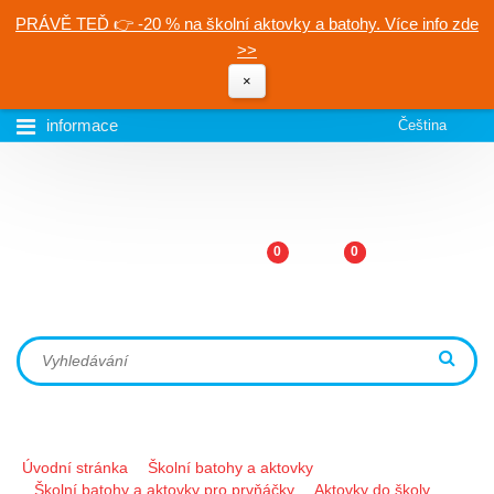
PRÁVĚ TEĎ 👉 -20 % na školní aktovky a batohy. Více info zde
>>
×
informace
Čeština
0
0
Úvodní stránka
Školní batohy a aktovky
Školní batohy a aktovky pro prvňáčky
Aktovky do školy