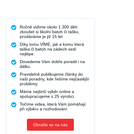
Ročně vidíme okolo 1.300 dětí
zkoušet si školní batoh či tašku,
prodáváme je již 15 let.
Díky tomu VÍME, jak a komu která
taška či batoh na zádech sedí
nejlépe.
Dovedeme Vám dobře poradit i na
dálku.
Pravidelně publikujeme články do
naší poradny, kde řešíme nejčastější
problémy.
Máme nejširší výběr online a
spolupracujeme s 25 výrobci.
Točíme videa, která Vám pomáhají
při výběru a rozhodování.
Obraťte se na nás