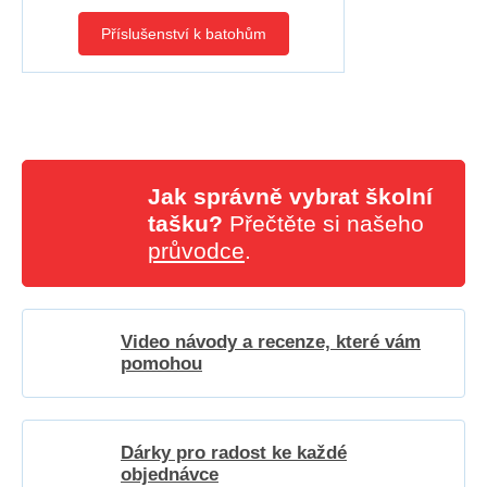
Příslušenství k batohům
Jak správně vybrat školní
tašku?
Přečtěte si našeho
průvodce
.
Video návody a recenze, které vám
pomohou
Dárky pro radost ke každé
objednávce