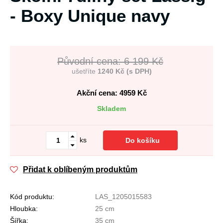
- Boxy Unique navy
Původní cena: 6 199 Kč
ušetříte
1240 Kč (s DPH)
Akční cena: 4959
Kč
Skladem
ks
Do košíku
Přidat k oblíbeným produktům
Kód produktu:
LAS_1205015583
Hloubka:
25 cm
Šířka:
35 cm