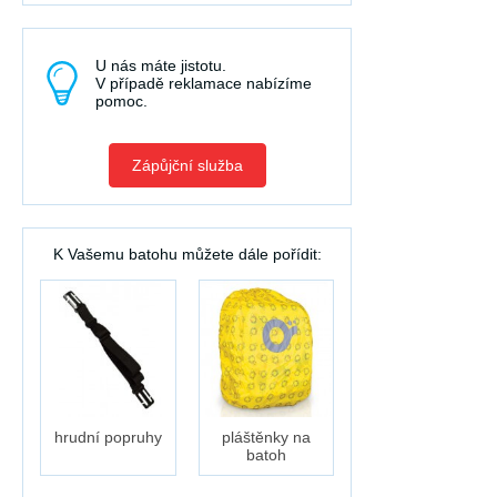
U nás máte jistotu.
V případě reklamace nabízíme
pomoc.
Zápůjční služba
K Vašemu batohu můžete dále pořídit:
hrudní popruhy
pláštěnky na
batoh