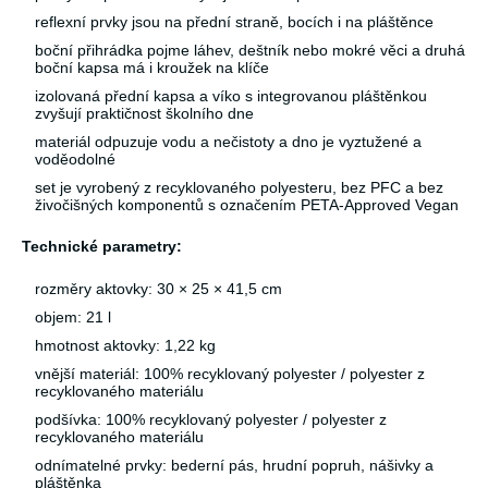
reflexní prvky jsou na přední straně, bocích i na pláštěnce
boční přihrádka pojme láhev, deštník nebo mokré věci a druhá
boční kapsa má i kroužek na klíče
izolovaná přední kapsa a víko s integrovanou pláštěnkou
zvyšují praktičnost školního dne
materiál odpuzuje vodu a nečistoty a dno je vyztužené a
voděodolné
set je vyrobený z recyklovaného polyesteru, bez PFC a bez
živočišných komponentů s označením PETA-Approved Vegan
Technické parametry:
rozměry aktovky: 30 × 25 × 41,5 cm
objem: 21 l
hmotnost aktovky: 1,22 kg
vnější materiál: 100% recyklovaný polyester / polyester z
recyklovaného materiálu
podšívka: 100% recyklovaný polyester / polyester z
recyklovaného materiálu
odnímatelné prvky: bederní pás, hrudní popruh, nášivky a
pláštěnka