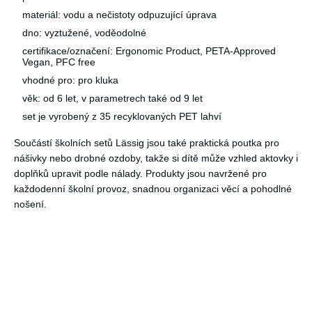
materiál: vodu a nečistoty odpuzující úprava
dno: vyztužené, voděodolné
certifikace/označení: Ergonomic Product, PETA-Approved
Vegan, PFC free
vhodné pro: pro kluka
věk: od 6 let, v parametrech také od 9 let
set je vyrobený z 35 recyklovaných PET lahví
Součástí školních setů Lässig jsou také praktická poutka pro
nášivky nebo drobné ozdoby, takže si dítě může vzhled aktovky i
doplňků upravit podle nálady. Produkty jsou navržené pro
každodenní školní provoz, snadnou organizaci věcí a pohodlné
nošení.