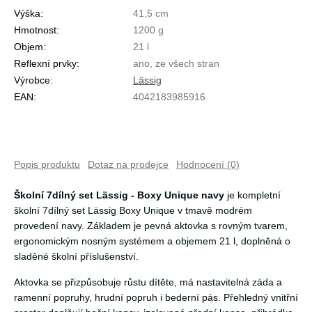
Výška:
41,5 cm
Hmotnost:
1200 g
Objem:
21 l
Reflexní prvky:
ano, ze všech stran
Výrobce:
Lässig
EAN:
4042183985916
Popis produktu
Dotaz na prodejce
Hodnocení (0)
Školní 7dílný set Lässig - Boxy Unique navy
je kompletní
školní 7dílný set Lässig Boxy Unique v tmavě modrém
provedení navy. Základem je pevná aktovka s rovným tvarem,
ergonomickým nosným systémem a objemem 21 l, doplněná o
sladěné školní příslušenství.
Aktovka se přizpůsobuje růstu dítěte, má nastavitelná záda a
ramenní popruhy, hrudní popruh i bederní pás. Přehledný vnitřní