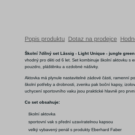
Popis produktu
Dotaz na prodejce
Hodno
Školní 7dílný set Lässig - Light Unique - jungle green
vhodný pro děti od 6 let. Set kombinuje školní aktovku
pouzdro, pláštěnku a ozdobné nášivky.
Aktovka má plynule nastavitelné zádové části, ramenní po
školní potřeby a drobnosti, zvenku pak boční kapsy, izo
uchycení sportovního vaku jsou praktické hlavně pro první
Co set obsahuje:
školní aktovka
sportovní vak s přední uzavíratelnou kapsou
velký vybavený penál s produkty Eberhard Faber