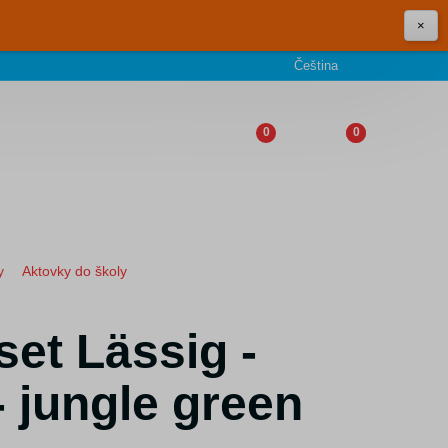
×
Čeština
0
0
y
Aktovky do školy
set Lässig -
- jungle green