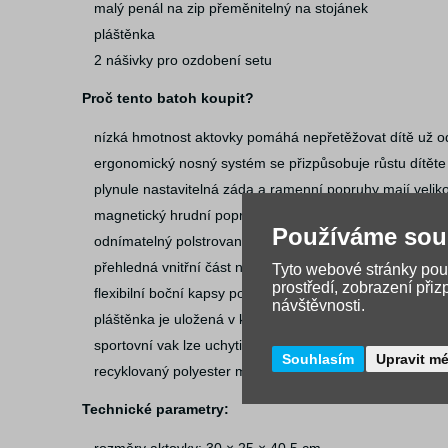
malý penál na zip přeměnitelný na stojánek
pláštěnka
2 nášivky pro ozdobení setu
Proč tento batoh koupit?
nízká hmotnost aktovky pomáhá nepřetěžovat dítě už od
ergonomický nosný systém se přizpůsobuje růstu dítět
plynule nastavitelná záda a ramenní popruhy mají velik
magnetický hrudní popruh je výškově nastavitelný a řeše
Používáme sou
odnímatelný polstrovaný bederní pás rozkládá hmotnost
přehledná vnitřní část nabízí oddělenou přihrádku na kn
Tyto webové stránky použ
prostředí, zobrazení při
flexibilní boční kapsy pojmou láhev nebo deštník a izol
návštěvnosti.
pláštěnka je uložená v kapse horního zavírání a reflexní
sportovní vak lze uchytit tak, aby šla aktovka plně otevří
Souhlasím
Upravit m
recyklovaný polyester má povrchovou úpravu bez PFC
Technické parametry: