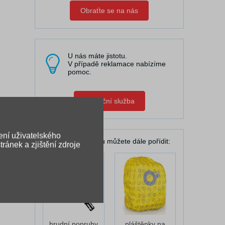
Obraťte se na nás
U nás máte jistotu.
V případě reklamace nabízíme
pomoc.
Zápůjční služba
ení uživatelského
K Vašemu batohu můžete dále pořídit:
ránek a zjištění zdroje
hrudní popruhy
pláštěnky na