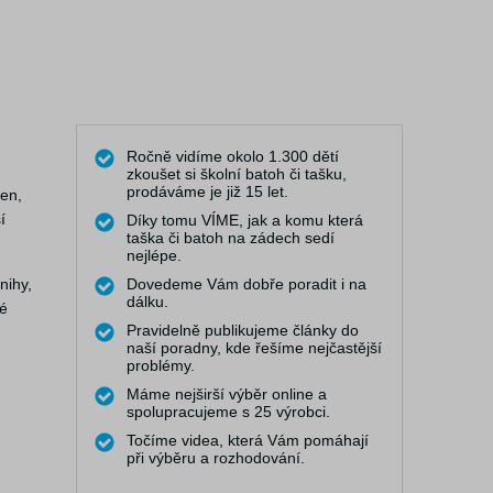
Ročně vidíme okolo 1.300 dětí
zkoušet si školní batoh či tašku,
prodáváme je již 15 let.
een,
í
Díky tomu VÍME, jak a komu která
taška či batoh na zádech sedí
nejlépe.
nihy,
Dovedeme Vám dobře poradit i na
dálku.
né
Pravidelně publikujeme články do
naší poradny, kde řešíme nejčastější
problémy.
Máme nejširší výběr online a
spolupracujeme s 25 výrobci.
Točíme videa, která Vám pomáhají
při výběru a rozhodování.