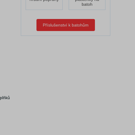
batoh
Příslušenství k batohům
oplňků