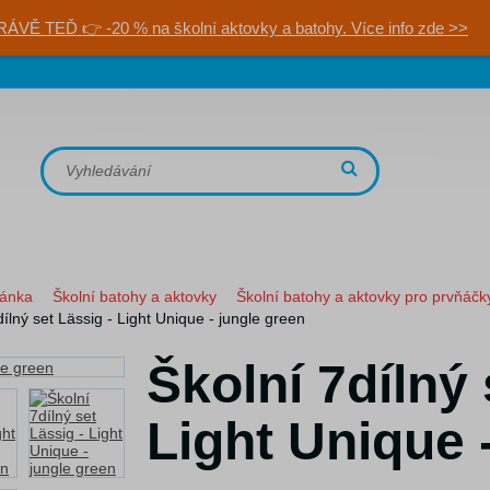
RÁVĚ TEĎ 👉 -20 % na školní aktovky a batohy. Více info zde >>
ránka
Školní batohy a aktovky
Školní batohy a aktovky pro prvňáčk
dílný set Lässig - Light Unique - jungle green
Školní 7dílný 
Light Unique 