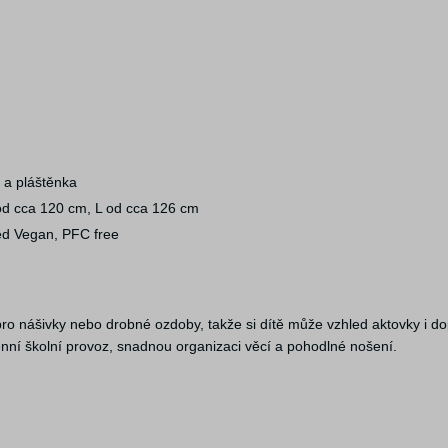
 a pláštěnka
od cca 120 cm, L od cca 126 cm
ed Vegan, PFC free
pro nášivky nebo drobné ozdoby, takže si dítě může vzhled aktovky i d
nní školní provoz, snadnou organizaci věcí a pohodlné nošení.