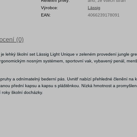
Reflexní prvky:
ano, ze všech stran
Výrobce:
Lässig
EAN:
4066239178091
cení (0)
je lehký školní set Lässig Light Unique v zeleném provedení jungle gr
 s ergonomickým nosným systémem, sportovní vak, vybavený penál, menš
pruhy a odnímatelný bederní pás. Uvnitř nabízí přehledné členění na k
lovanou přední kapsu a kapsu s pláštěnkou. Nízká hmotnost a promyšle
 roky školní docházky.