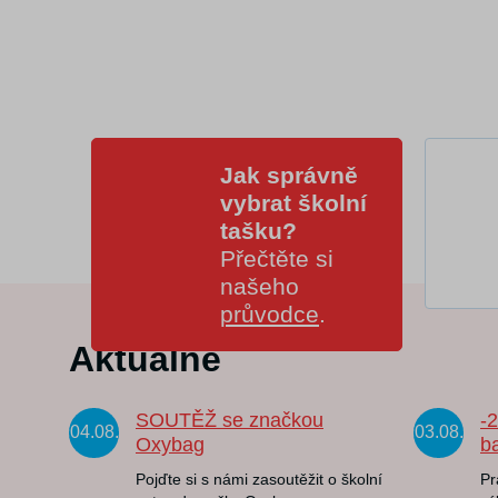
Jak správně
vybrat školní
tašku?
Přečtěte si
našeho
průvodce
.
Aktuálně
SOUTĚŽ se značkou
-
04.08.
03.08.
Oxybag
b
Pojďte si s námi zasoutěžit o školní
Pr