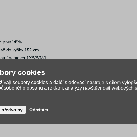
 první třídy
e až do výšky 152 cm
ostní nastavení XS/S/M/L
ný proti ztracení
bory cookies
 a má extra kapsu i integrovaný hledáček na klíče
ihy, kapsu na drobnosti a síťovaný sáček ve víku
ívají soubory cookies a další sledovací nástroje s cílem vylepš
způsobeného obsahu a reklam, analýzy návštěvnosti webových st
ovaná přední kapsa má reflexní pruh
 prvky jsou i na pláštěnce
t
é předvolby
Odmítám
 a set nese označení PETA-Approved Vegan