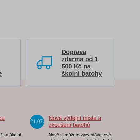
Doprava
zdarma od 1
500 Kč na
e
školní batohy
ou
Nová výdejní místa a
21.07.
zkoušení batohů
žit o školní
Nově si můžete vyzvedávat své