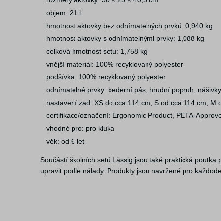
rozměry aktovky: 30 × 25 × 40,5 cm
objem: 21 l
hmotnost aktovky bez odnímatelných prvků: 0,940 kg
hmotnost aktovky s odnímatelnými prvky: 1,088 kg
celková hmotnost setu: 1,758 kg
vnější materiál: 100% recyklovaný polyester
podšívka: 100% recyklovaný polyester
odnímatelné prvky: bederní pás, hrudní popruh, nášivky
nastavení zad: XS do cca 114 cm, S od cca 114 cm, M 
certifikace/označení: Ergonomic Product, PETA-Approv
vhodné pro: pro kluka
věk: od 6 let
Součástí školních setů Lässig jsou také praktická poutka 
upravit podle nálady. Produkty jsou navržené pro každode