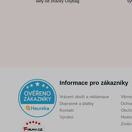
sety od značky Oxybag.
vý
Informace pro zákazníky
Vrácení zboží a reklamace
Věrno
Dopravné a platby
Ochra
Kontakt
Obcho
Výrobci
Hodno
Změni