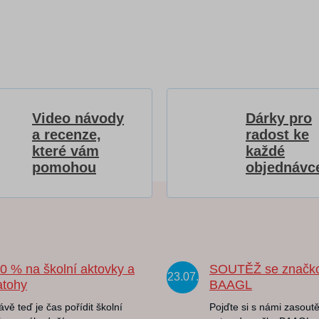
Video návody
Dárky pro
a recenze,
radost ke
které vám
každé
pomohou
objednávc
20 % na školní aktovky a
SOUTĚŽ se značk
23.07.
atohy
BAAGL
ávě teď je čas pořídit školní
Pojďte si s námi zasoutě