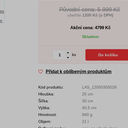
Původní cena: 5 999 Kč
ušetříte
1200 Kč (s DPH)
Akční cena: 4799
Kč
Skladem
ks
Do košíku
Přidat k oblíbeným produktům
Kód produktu:
LAS_12050305026
Hloubka:
25 cm
Šířka:
30 cm
Výška:
40,5 cm
Hmotnost:
940 g
Objem:
21 l