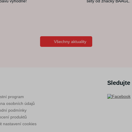
bavu výhodně!
sety od značky BAAGL.
Všechny aktuality
Sledujte
stní program
na osobních údajů
dní podmínky
cení produktů
t nastavení cookies