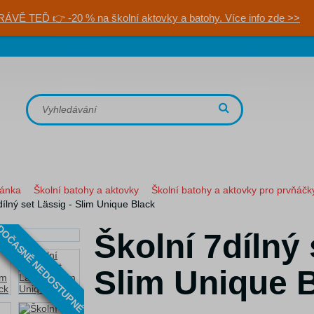
RÁVĚ TEĎ 👉 -20 % na školní aktovky a batohy. Více info zde >>
ránka
Školní batohy a aktovky
Školní batohy a aktovky pro prvňáčk
dílný set Lässig - Slim Unique Black
OČASNĚ NEDOSTUPNÉ
Školní 7dílný 
Slim Unique 