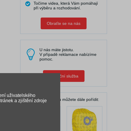
Točíme videa, která Vám pomáhají
při výběru a rozhodování.
Obraťte se na nás
U nás máte jistotu.
V případě reklamace nabízíme
pomoc.
Zápůjční služba
ení uživatelského
K Vašemu batohu můžete dále pořídit:
ránek a zjištění zdroje