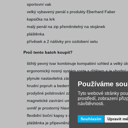
sportovní vak
velký vybavený penál s produkty Eberhard Faber
kapsička na krk
malý penál na zip přeměnitelný na stojánek
pláštěnka
přívěsek a 2 nášivky pro ozdobení setu
Proč tento batoh koupit?
štíhlý pevný tvar kombinuje kompaktní vzhled a velký úl
ergonomický nosný systém roste s dítětem a je vhodný
plynule nastavitelná záda a ramenní popruhy využívají
Používáme sou
hrudní popruh a bederní pás pomáhají stabilizovat bat
Tyto webové stránky použ
prodyšné polstrování zádové části a ramenních popruhů
prostředí, zobrazení při
magnetické zavírání umožňuje snadné otevření jedním
návštěvnosti.
uvnitř je prostorný hlavní prostor, oddělená přihrádka 
flexibilní boční kapsy s elastickou šňůrkou pojmou láhe
Souhlasím
Upravit m
pláštěnka je připevněná z vnější strany pro úsporu místa 