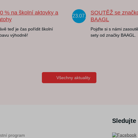
20 % na školní aktovky a
SOUTĚŽ se značk
23.07.
atohy
BAAGL
ávě teď je čas pořídit školní
Pojďte si s námi zasoutě
bavu výhodně!
sety od značky BAAGL.
Všechny aktuality
Sledujte
stní program