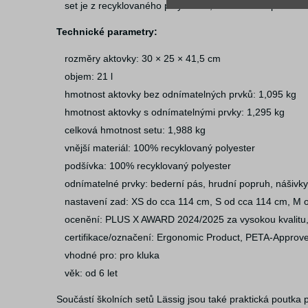
set je z recyklovaného polyesteru, s PFC-free úpravou
Technické parametry:
rozměry aktovky: 30 × 25 × 41,5 cm
objem: 21 l
hmotnost aktovky bez odnímatelných prvků: 1,095 kg
hmotnost aktovky s odnímatelnými prvky: 1,295 kg
celková hmotnost setu: 1,988 kg
vnější materiál: 100% recyklovaný polyester
podšívka: 100% recyklovaný polyester
odnímatelné prvky: bederní pás, hrudní popruh, nášivky
nastavení zad: XS do cca 114 cm, S od cca 114 cm, M 
ocenění: PLUS X AWARD 2024/2025 za vysokou kvalitu, d
certifikace/označení: Ergonomic Product, PETA-Approv
vhodné pro: pro kluka
věk: od 6 let
Součástí školních setů Lässig jsou také praktická poutka 