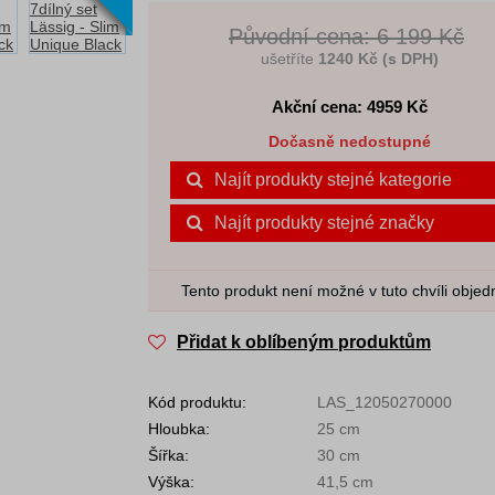
Původní cena: 6 199 Kč
ušetříte
1240 Kč (s DPH)
Akční cena: 4959
Kč
Dočasně nedostupné
Najít produkty stejné kategorie
Najít produkty stejné značky
Tento produkt není možné v tuto chvíli objed
Přidat k oblíbeným produktům
Kód produktu:
LAS_12050270000
Hloubka:
25 cm
Šířka:
30 cm
Výška:
41,5 cm