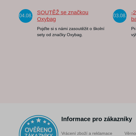
SOUTĚŽ se značkou
-
04.08.
03.08.
Oxybag
b
Pojďte si s námi zasoutěžit o školní
Pr
sety od značky Oxybag.
vý
Informace pro zákazníky
Vrácení zboží a reklamace
Věrno