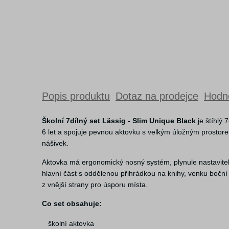
Popis produktu
Dotaz na prodejce
Hodno
Školní 7dílný set Lässig - Slim Unique Black
je štíhlý 
6 let a spojuje pevnou aktovku s velkým úložným prostor
nášivek.
Aktovka má ergonomický nosný systém, plynule nastavitel
hlavní část s oddělenou přihrádkou na knihy, venku boční
z vnější strany pro úsporu místa.
Co set obsahuje:
školní aktovka