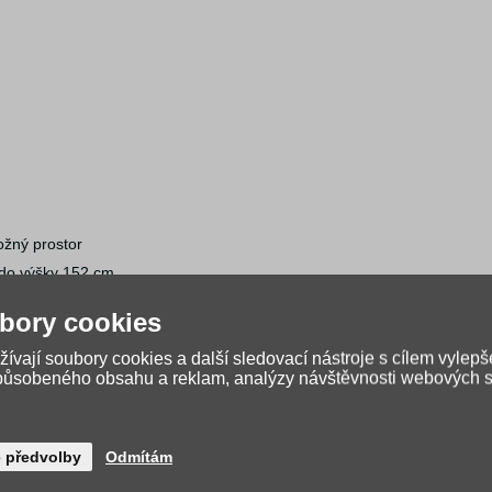
ožný prostor
 do výšky 152 cm
 nastavení XS/S/M/L
bory cookies
oh na zádech
ívají soubory cookies a další sledovací nástroje s cílem vylepš
 zlepšuje pohodlí
způsobeného obsahu a reklam, analýzy návštěvnosti webových st
 prstem
na knihy a poutka pro upevnění drobností
v nebo deštník
é předvolby
Odmítám
a reflexní prvky jsou i na ní