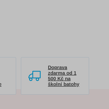
Doprava
zdarma od 1
500 Kč na
e
školní batohy