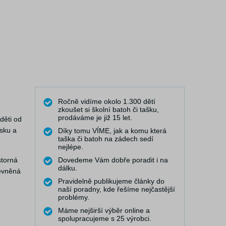
Ročně vidíme okolo 1.300 dětí
zkoušet si školní batoh či tašku,
prodáváme je již 15 let.
děti od
ěsku a
Díky tomu VÍME, jak a komu která
taška či batoh na zádech sedí
nejlépe.
storná
Dovedeme Vám dobře poradit i na
dálku.
pevněná
Pravidelně publikujeme články do
naší poradny, kde řešíme nejčastější
problémy.
Máme nejširší výběr online a
spolupracujeme s 25 výrobci.