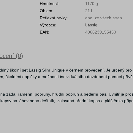
Hmotnost:
1170 g
Objem:
21 l
Reflexní prvky:
ano, ze všech stran
Výrobce:
Lässig
EAN:
4066239155450
cení (0)
7dílný školní set Lässig Slim Unique v černém provedení. Je určený pro 
em, školními doplňky a možností individuálního dozdobení pomocí přív
ná záda, ramenní popruhy, hrudní popruh a bederní pás. Uvnitř je pro
 kapsy na láhev nebo deštník, izolovaná přední kapsa a pláštěnka při