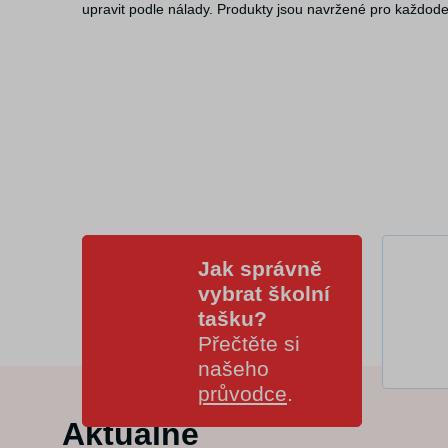
upravit podle nálady. Produkty jsou navržené pro každode
Jak správně
vybrat školní
tašku?
Přečtěte si
našeho
průvodce
.
Aktuálně