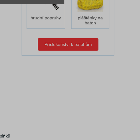
hrudní popruhy
pláštěnky na
batoh
Příslušenství k batohům
oplňků