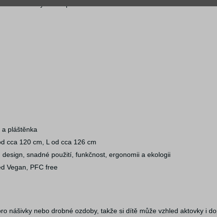
 a bez živočišných komponentů
 a pláštěnka
od cca 120 cm, L od cca 126 cm
esign, snadné použití, funkčnost, ergonomii a ekologii
ed Vegan, PFC free
pro nášivky nebo drobné ozdoby, takže si dítě může vzhled aktovky i d