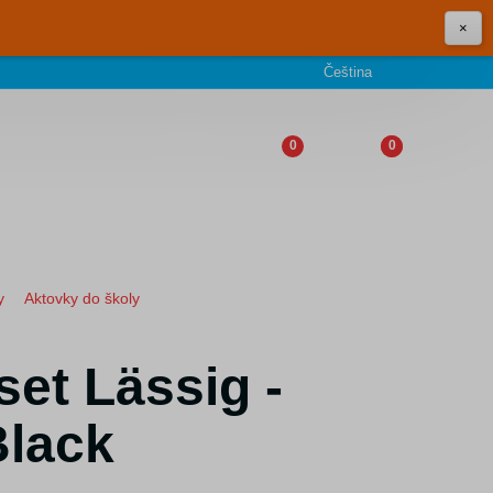
×
Čeština
0
0
y
Aktovky do školy
set Lässig -
Black