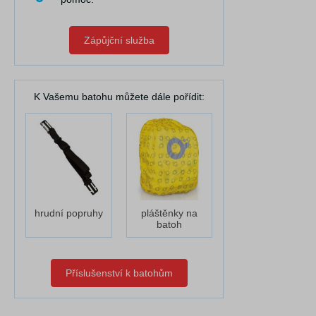
Zápůjční služba
K Vašemu batohu můžete dále pořídit:
hrudní popruhy
pláštěnky na
batoh
Příslušenství k batohům