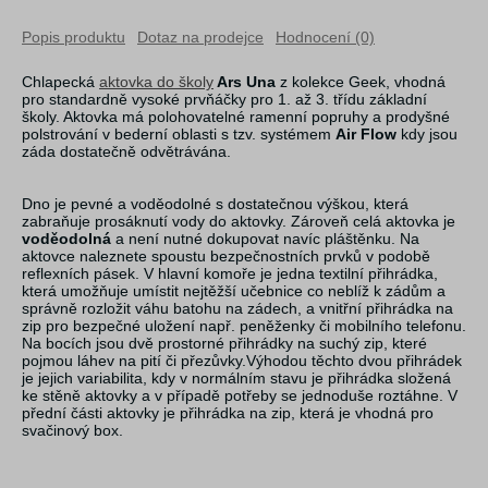
Popis produktu
Dotaz na prodejce
Hodnocení (0)
Chlapecká
aktovka do školy
Ars Una
z kolekce Geek, vhodná
pro standardně vysoké prvňáčky pro 1. až 3. třídu základní
školy. Aktovka má polohovatelné ramenní popruhy a prodyšné
polstrování v bederní oblasti s tzv. systémem
Air Flow
kdy jsou
záda dostatečně odvětrávána.
Dno je pevné a voděodolné s dostatečnou výškou, která
zabraňuje prosáknutí vody do aktovky. Zároveň celá aktovka je
voděodolná
a není nutné dokupovat navíc pláštěnku. Na
aktovce naleznete spoustu bezpečnostních prvků v podobě
reflexních pásek. V hlavní komoře je jedna textilní přihrádka,
která umožňuje umístit nejtěžší učebnice co neblíž k zádům a
správně rozložit váhu batohu na zádech, a vnitřní přihrádka na
zip pro bezpečné uložení např. peněženky či mobilního telefonu.
Na bocích jsou dvě prostorné přihrádky na suchý zip, které
pojmou láhev na pití či přezůvky.Výhodou těchto dvou přihrádek
je jejich variabilita, kdy v normálním stavu je přihrádka složená
ke stěně aktovky a v případě potřeby se jednoduše roztáhne. V
přední části aktovky je přihrádka na zip, která je vhodná pro
svačinový box.