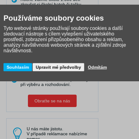
zkoušet si školní batoh či tašku,
prodáváme je již 15 let.
Používáme soubory cookies
Díky tomu VÍME, jak a komu která
taška či batoh na zádech sedí
nejlépe.
Tyto webové stránky používají soubory cookies a další
sledovací nástroje s cílem vylepšení uživatelského
Dovedeme Vám dobře poradit i na
prostředí, zobrazení přizpůsobeného obsahu a reklam,
dálku.
analýzy návštěvnosti webových stránek a zjištění zdroje
Pravidelně publikujeme články do
návštěvnosti.
naší poradny, kde řešíme nejčastější
problémy.
Máme nejširší výběr online a
Souhlasím
Upravit mé předvolby
Odmítám
spolupracujeme s 25 výrobci.
Točíme videa, která Vám pomáhají
při výběru a rozhodování.
Obraťte se na nás
U nás máte jistotu.
V případě reklamace nabízíme
pomoc.