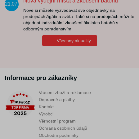
Nová výdejní místa a zkoušení batohů
21.07.
Nově si můžete vyzvedávat své objednávky na
prodejnách Agátina světa. Také si na prodejnách můžete
objednat individuální zkoušení školních batohů s
odborným poradenstvím.
Všechny aktuality
Informace pro zákazníky
Vrácení zboží a reklamace
Dopravné a platby
Kontakt
Výrobci
Věrnostní program
Ochrana osobních údajů
Obchodní podmínky