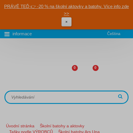
PRÁVĚ TEĎ 👉 -20 % na školní aktovky a batohy. Více info zde
>>
×
informace
Čeština
0
0
Úvodní stránka
Školní batohy a aktovky
Tašky podle VÝROBCŮ
Školní batohy Ars Una