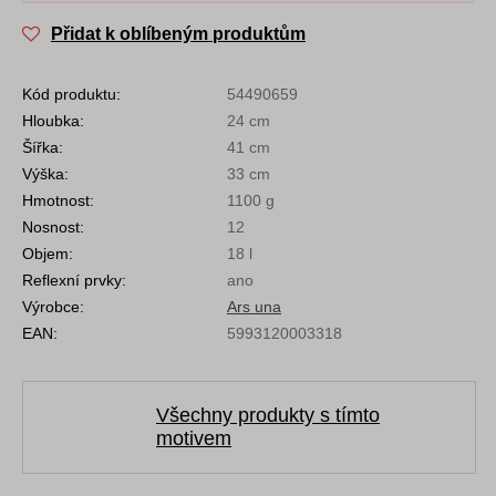
Přidat k oblíbeným produktům
Kód produktu:
54490659
Hloubka:
24 cm
Šířka:
41 cm
Výška:
33 cm
Hmotnost:
1100 g
Nosnost:
12
Objem:
18 l
Reflexní prvky:
ano
Výrobce:
Ars una
EAN:
5993120003318
Všechny produkty s tímto
motivem