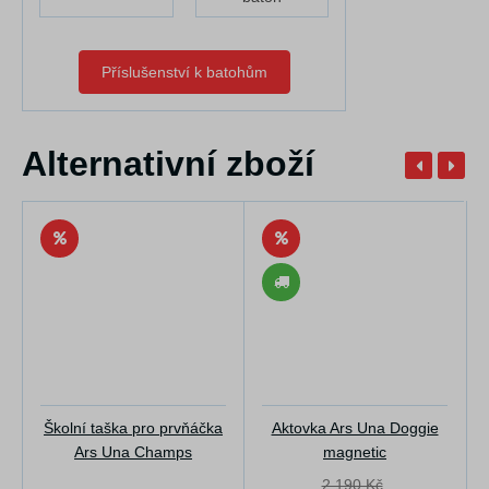
Příslušenství k batohům
Alternativní zboží
Školní taška pro prvňáčka
Aktovka Ars Una Doggie
Ars Una Champs
magnetic
2 190 Kč