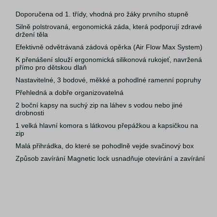
Doporučena od 1. třídy, vhodná pro žáky prvního stupně
Silně polstrovaná, ergonomická záda, která podporují zdravé
držení těla
Efektivně odvětrávaná zádová opěrka (Air Flow Max System)
K přenášení slouží ergonomická silikonová rukojeť, navržená
přímo pro dětskou dlaň
Nastavitelné, 3 bodové, měkké a pohodlné ramenní popruhy
Přehledná a dobře organizovatelná
2 boční kapsy na suchý zip na láhev s vodou nebo jiné
drobnosti
1 velká hlavní komora s látkovou přepážkou a kapsičkou na
zip
Malá přihrádka, do které se pohodlně vejde svačinový box
Způsob zavírání Magnetic lock usnadňuje otevírání a zavírání