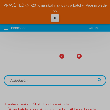
PRÁVĚ TEĎ 👉 -20 % na školní aktovky a batohy. Více info zde
>>
×
informace
Čeština
0
0
Úvodní stránka
Školní batohy a aktovky
Školní batohy a aktovky pro prvňáčky
Aktovky do školy