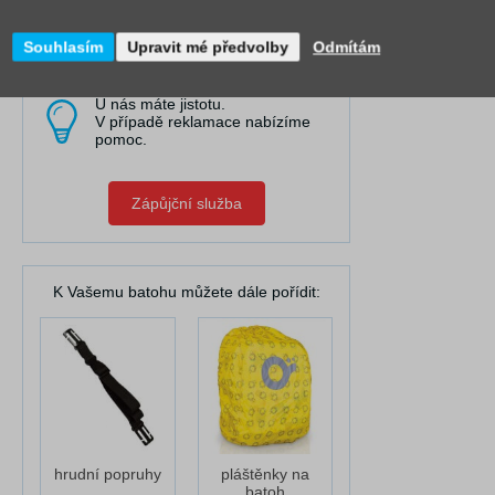
Obraťte se na nás
Souhlasím
Upravit mé předvolby
Odmítám
U nás máte jistotu.
V případě reklamace nabízíme
pomoc.
Zápůjční služba
K Vašemu batohu můžete dále pořídit:
hrudní popruhy
pláštěnky na
batoh