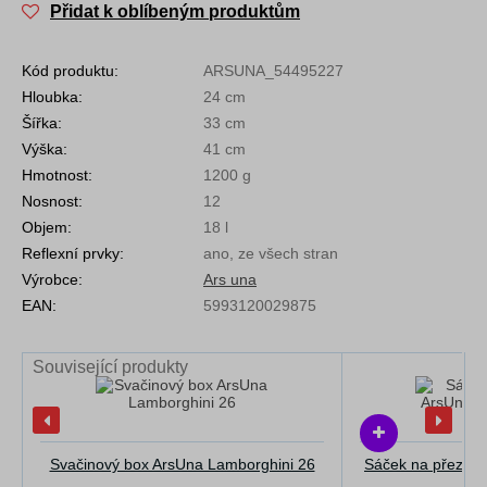
Přidat k oblíbeným produktům
Kód produktu:
ARSUNA_54495227
Hloubka:
24 cm
Šířka:
33 cm
Výška:
41 cm
Hmotnost:
1200 g
Nosnost:
12
Objem:
18 l
Reflexní prvky:
ano, ze všech stran
Výrobce:
Ars una
EAN:
5993120029875
Související produkty
Svačinový box ArsUna Lamborghini 26
Sáček na přezůvk