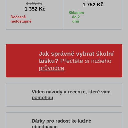
1 690 Kč
1 752 Kč
1 352 Kč
Skladem
Dočasně
do 2
nedostupné
dnů
Jak správně vybrat školní
tašku?
Přečtěte si našeho
průvodce
.
Video návody a recenze, které vám
pomohou
Dárky pro radost ke každé
objednávce