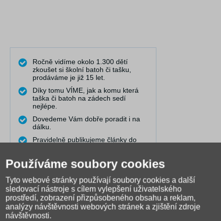
Ročně vidíme okolo 1.300 dětí
zkoušet si školní batoh či tašku,
prodáváme je již 15 let.
Díky tomu VÍME, jak a komu která
taška či batoh na zádech sedí
nejlépe.
Dovedeme Vám dobře poradit i na
dálku.
Pravidelně publikujeme články do
naší poradny, kde řešíme nejčastější
problémy.
Používáme soubory cookies
Máme nejširší výběr online a
spolupracujeme s 25 výrobci.
Tyto webové stránky používají soubory cookies a další
sledovací nástroje s cílem vylepšení uživatelského
Točíme videa, která Vám pomáhají
při výběru a rozhodování.
prostředí, zobrazení přizpůsobeného obsahu a reklam,
analýzy návštěvnosti webových stránek a zjištění zdroje
návštěvnosti.