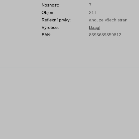
Nosnost:
7
Objem:
21 l
Reflexní prvky:
ano, ze všech stran
Výrobce:
Baagl
EAN:
8595689359812