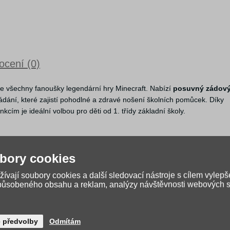
cení (0)
 všechny fanoušky legendární hry Minecraft. Nabízí
posuvný zádov
ání, které zajistí pohodlné a zdravé nošení školních pomůcek. Díky
cím je ideální volbou pro děti od 1. třídy základní školy.
kových úrovní podle růstu dítěte.
bory cookies
nní popruhy podporují zdravé držení těla.
 hmotnost nákladu.
ívají soubory cookies a další sledovací nástroje s cílem vylepš
éle čerstvé.
způsobeného obsahu a reklam, analýzy návštěvnosti webových st
ko těžiště těla.
é předvolby
Odmítám
zaci vzhledu aktovky.