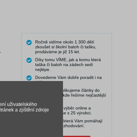
Ročně vidíme okolo 1.300 dětí
zkoušet si školní batoh či tašku,
prodáváme je již 15 let.
ý
Díky tomu VÍME, jak a komu která
taška či batoh na zádech sedí
nejlépe.
Dovedeme Vám dobře poradit i na
dálku.
Pravidelně publikujeme články do
naší poradny, kde řešíme nejčastější
problémy.
ení uživatelského
Máme nejširší výběr online a
ránek a zjištění zdroje
spolupracujeme s 25 výrobci.
Točíme videa, která Vám pomáhají
při výběru a rozhodování.