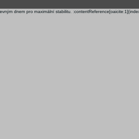
vost.
evným dnem pro maximální stabilitu. :contentReference[oaicite:1]{inde