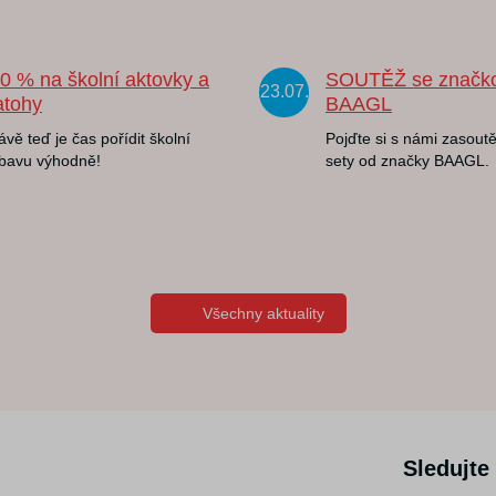
20 % na školní aktovky a
SOUTĚŽ se značk
23.07.
atohy
BAAGL
ávě teď je čas pořídit školní
Pojďte si s námi zasoutě
bavu výhodně!
sety od značky BAAGL.
Všechny aktuality
Sledujte