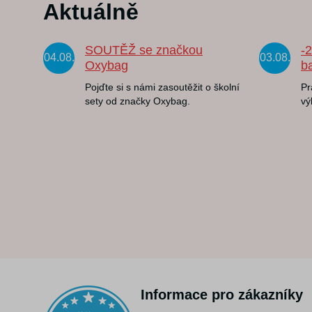
Aktuálně
SOUTĚŽ se značkou
-
04.08.
03.08.
Oxybag
b
Pojďte si s námi zasoutěžit o školní
Pr
sety od značky Oxybag.
vý
Informace pro zákazníky