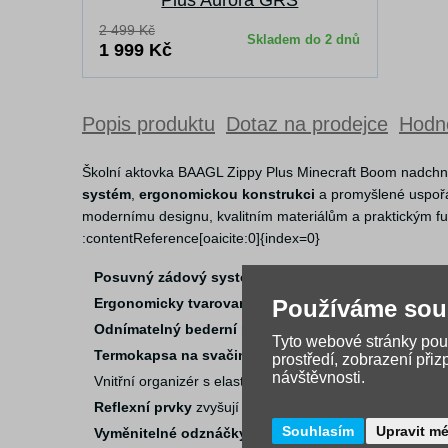
Plus Aurora GRS
2 499 Kč
Skladem do 2 dnů
1 999 Kč
Popis produktu
Dotaz na prodejce
Hodno
Školní aktovka BAAGL Zippy Plus Minecraft Boom nadchne
systém
,
ergonomickou konstrukci
a promyšlené uspořád
modernímu designu, kvalitním materiálům a praktickým funk
:contentReference[oaicite:0]{index=0}
Posuvný zádový systém
umožňuje nastavení do tří výš
Používáme sou
Ergonomicky tvarovaná záda
a plně nastavitelné rame
Odnímatelný bederní pás
pomáhá rovnoměrně rozložit
Tyto webové stránky použ
Termokapsa na svačinu
pomáhá uchovat občerstvení d
prostředí, zobrazení při
návštěvnosti.
Vnitřní organizér s elastickým páskem udržuje obsah blíz
Reflexní prvky
zvyšují bezpečnost při cestě do školy.
Souhlasím
Upravit m
Vyměnitelné odznáčky BAAGLIES
umožňují personali