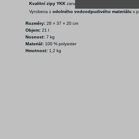
Kvalitní zipy YKK
zaručují dlouhou životnost a spolehli
Vyrobena z
odolného vodoodpudivého materiálu
s p
Rozměry:
28 × 37 × 20 cm
Objem:
21 l
Nosnost:
7 kg
Materiál:
100 % polyester
Hmotnost:
1,2 kg