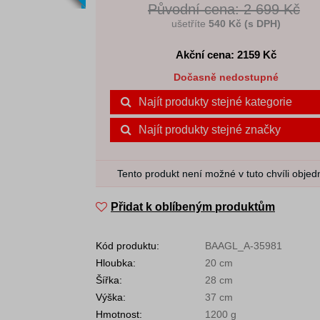
Původní cena: 2 699 Kč
ušetříte
540 Kč (s DPH)
Akční cena: 2159
Kč
Dočasně nedostupné
Najít produkty stejné kategorie
Najít produkty stejné značky
Tento produkt není možné v tuto chvíli objed
Přidat k oblíbeným produktům
Kód produktu:
BAAGL_A-35981
Hloubka:
20 cm
Šířka:
28 cm
Výška:
37 cm
Hmotnost:
1200 g