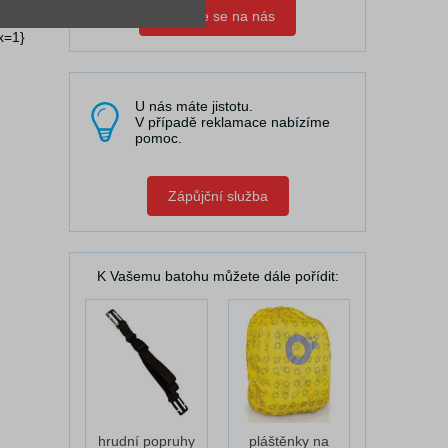
Obraťte se na nás
x=1}
U nás máte jistotu.
V případě reklamace nabízíme
pomoc.
Zápůjční služba
K Vašemu batohu můžete dále pořídit:
hrudní popruhy
pláštěnky na