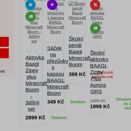
Školní
penál
Sáček
Baagl
Školní
na
Aktovka
Minecraft
aktovka
přezůvky
Baagl
Boom
BAAGL
s
Zippy
nat.
Zippy
Dočasně
kapsou
399 Kč
plus
nedostupné
Plus
BAAGL
Minecraft
Aurora
Minecraft
Boom
GRS
Boom
-
Sklade
2499 Kč
349 Kč
3dílný
Skladem
do 
1999 Kč
dn
set
2899 Kč
Skladem