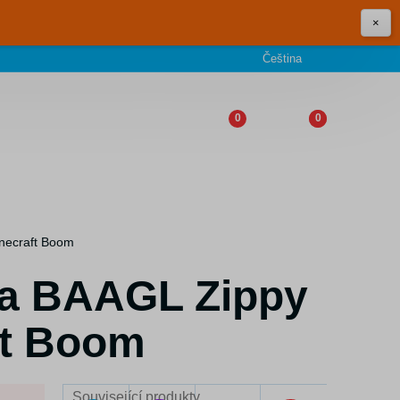
×
Čeština
0
0
inecraft Boom
ka BAAGL Zippy
ft Boom
Související produkty