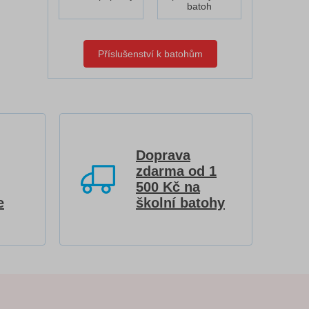
batoh
Příslušenství k batohům
Doprava
zdarma od 1
500 Kč na
e
školní batohy