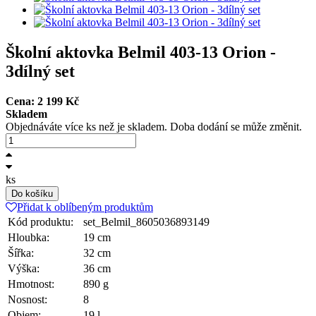
Školní aktovka Belmil 403-13 Orion -
3dílný set
Cena:
2 199
Kč
Skladem
Objednáváte více ks než je skladem. Doba dodání se může změnit.
ks
Do košíku
Přidat k oblíbeným produktům
Kód produktu:
set_Belmil_8605036893149
Hloubka:
19 cm
Šířka:
32 cm
Výška:
36 cm
Hmotnost:
890 g
Nosnost:
8
Objem:
19 l