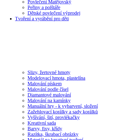
Povlečení Matějovský
Peřiny a polštáře
Dětské povlečení výprodej
Tvoření a vyrábění pro děti
Slizy, žertovné hmoty
Modelovací hmota, plastelína
Malování pískem
Malování podle čísel
Diamantové malování
Malování na kamínky
Manuální hry - k vybarvení, složení
Zažehlovací korálky a sady korálků
Vyšívání, šití, provlékačky
Kreativní sada
Barvy, fixy, křídy
Razítka, škrabací obrázky
Materiál na kreativní tvoření