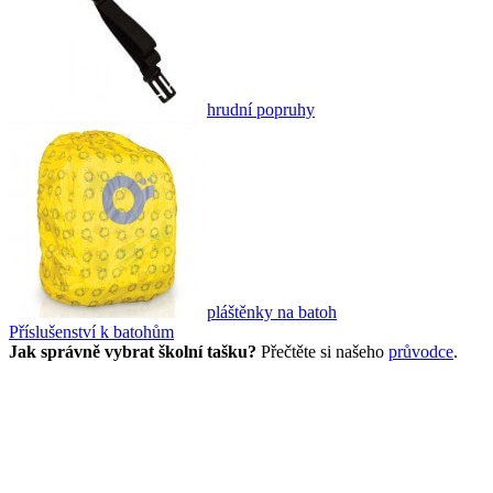
hrudní popruhy
pláštěnky na batoh
Příslušenství k batohům
Jak správně vybrat školní tašku?
Přečtěte si našeho
průvodce
.