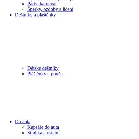
Párty, karneval
Šperky, ozdoby a líčení
Deštníky a pláštěnky
Dětské deštníky
Pláštěnky a ponča
Do auta
Kapsáře do auta
Stínítka a ostatní