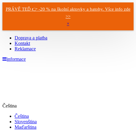
PRÁVĚ TEĎ 👉 -20 % na školní aktovky a batohy. Více info zde
>>
×
Doprava a platba
Kontakt
Reklamace
informace
Čeština
Čeština
Slovenština
Maďarština