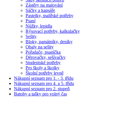
Zástěry na malování
Sáčky a kapsáře
Pastelky, malířské potřeby
Psaní
Nůžky, lepidla
Rýsovací potřeby, kalkulačky
Sešity
Bloky, památníky, deníky
Obaly na sešity
Pořadače, psaníčka
Děrovačky, sešívačky
Studentské potřeby
Pro školy a školky
Školní potřeby levně
Nákupní seznam pro 1. - 3. třídu
Nákupní seznam pro 4. a 5. třídu
Nákupní seznam pro 2. stupeň
Batohy a tašky pro volný čas