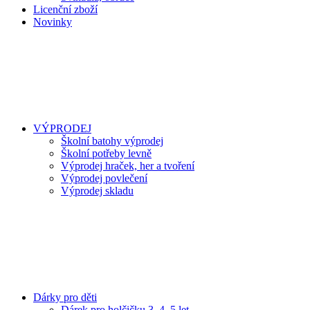
Licenční zboží
Novinky
VÝPRODEJ
Školní batohy výprodej
Školní potřeby levně
Výprodej hraček, her a tvoření
Výprodej povlečení
Výprodej skladu
Dárky pro děti
Dárek pro holčičku 3, 4, 5 let