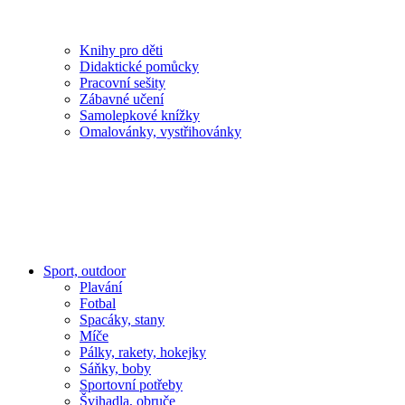
Knihy pro děti
Didaktické pomůcky
Pracovní sešity
Zábavné učení
Samolepkové knížky
Omalovánky, vystřihovánky
Sport, outdoor
Plavání
Fotbal
Spacáky, stany
Míče
Pálky, rakety, hokejky
Sáňky, boby
Sportovní potřeby
Švihadla, obruče