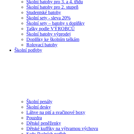
Školní batohy pro 3. a 4. třídu
Školní batohy pro 2. stupeň
Studentské batohy
Školní sety - sleva 20%
Školní sety – batohy s doplňky
Tašky podle VÝROBCŮ
Školní batohy výprodej
Doplňky ke školním taškám
Rolovací batohy
Školní potřeby
Školní penály
Školní desky
Láhve na pití a svačinové boxy
Pouzdra
Dětské peněženky
Dětské kufříky na výtvarnou výchovu
Sady školních potřeb