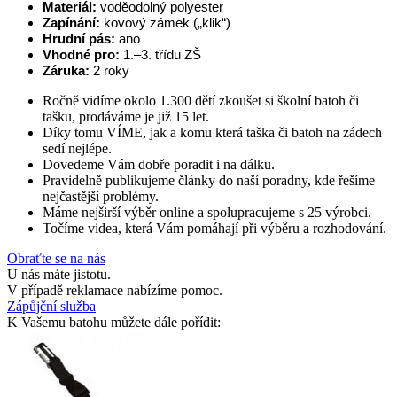
Materiál:
 voděodolný polyester
Zapínání:
 kovový zámek („klik“)
Hrudní pás:
 ano
Vhodné pro:
 1.–3. třídu ZŠ
Záruka:
 2 roky
Ročně vidíme okolo 1.300 dětí zkoušet si školní batoh či
tašku, prodáváme je již 15 let.
Díky tomu VÍME, jak a komu která taška či batoh na zádech
sedí nejlépe.
Dovedeme Vám dobře poradit i na dálku.
Pravidelně publikujeme články do naší poradny, kde řešíme
nejčastější problémy.
Máme nejširší výběr online a spolupracujeme s 25 výrobci.
Točíme videa, která Vám pomáhají při výběru a rozhodování.
Obraťte se na nás
U nás máte jistotu.
V případě reklamace nabízíme pomoc.
Zápůjční služba
K Vašemu batohu můžete dále pořídit: