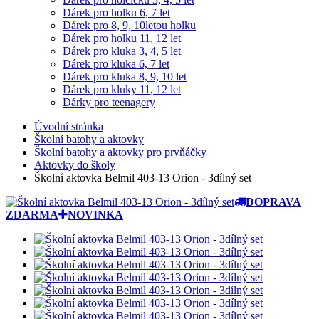
Dárek pro holku 6, 7 let
Dárek pro 8, 9, 10letou holku
Dárek pro holku 11, 12 let
Dárek pro kluka 3, 4, 5 let
Dárek pro kluka 6, 7 let
Dárek pro kluka 8, 9, 10 let
Dárek pro kluky 11, 12 let
Dárky pro teenagery
Úvodní stránka
Školní batohy a aktovky
Školní batohy a aktovky pro prvňáčky
Aktovky do školy
Školní aktovka Belmil 403-13 Orion - 3dílný set
DOPRAVA
ZDARMA
NOVINKA