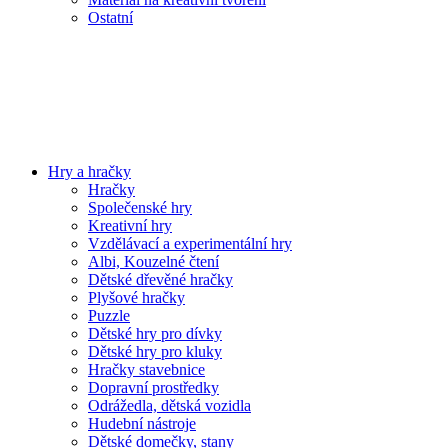
Ostatní
Hry a hračky
Hračky
Společenské hry
Kreativní hry
Vzdělávací a experimentální hry
Albi, Kouzelné čtení
Dětské dřevěné hračky
Plyšové hračky
Puzzle
Dětské hry pro dívky
Dětské hry pro kluky
Hračky stavebnice
Dopravní prostředky
Odrážedla, dětská vozidla
Hudební nástroje
Dětské domečky, stany