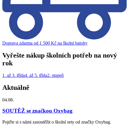
Doprava zdarma od 1 500 Kč na školní batohy
Vyřešte nákup školních potřeb na nový
rok
1. až 3. třída
4. až 5. třída
2. stupeň
Aktuálně
04.08.
SOUTĚŽ se značkou Oxybag
Pojďte si s námi zasoutěžit o školní sety od značky Oxybag.