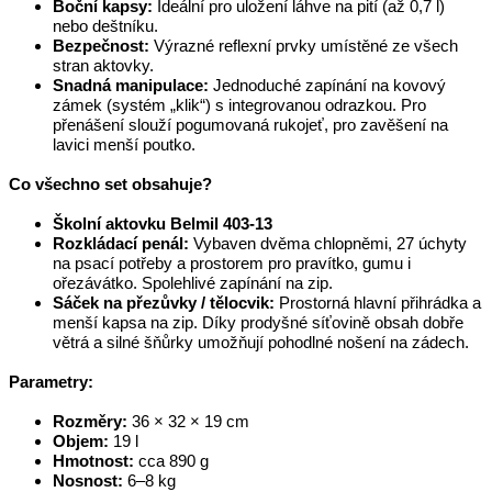
Boční kapsy:
 Ideální pro uložení láhve na pití (až 0,7 l) 
nebo deštníku.
Bezpečnost:
 Výrazné reflexní prvky umístěné ze všech 
stran aktovky.
Snadná manipulace:
 Jednoduché zapínání na kovový 
zámek (systém „klik“) s integrovanou odrazkou. Pro 
přenášení slouží pogumovaná rukojeť, pro zavěšení na 
lavici menší poutko.
Co všechno set obsahuje?
Školní aktovku Belmil 403-13
Rozkládací penál:
 Vybaven dvěma chlopněmi, 27 úchyty 
na psací potřeby a prostorem pro pravítko, gumu i 
ořezávátko. Spolehlivé zapínání na zip.
Sáček na přezůvky / tělocvik:
 Prostorná hlavní přihrádka a 
menší kapsa na zip. Díky prodyšné síťovině obsah dobře 
větrá a silné šňůrky umožňují pohodlné nošení na zádech.
Parametry:
Rozměry:
 36 × 32 × 19 cm
Objem:
 19 l
Hmotnost:
 cca 890 g
Nosnost:
 6–8 kg