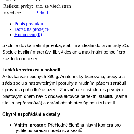
Reflexní prvky:
ano, ze všech stran
Výrobce:
Belmil
Popis produktu
Dotaz na prodejce
Hodnocení (0)
Školní aktovka Belmil je lehká, stabilní a ideální do první třídy ZŠ. 
Spojuje kvalitní materiály, líbivý design a maximální pohodlí pro 
každodenní nošení.
Lehká konstrukce a pohodlí
Aktovka váží pouhých 890 g. Anatomicky tvarovaná, prodyšná 
záda spolu s nastavitelnými popruhy a hrudním pásem zaručují 
správné a pohodlné usazení. Zpevněná konstrukce s pevným 
plastovým dnem navíc dodává aktovce perfektní stabilitu (sama 
stojí a nepřepadává) a chrání obsah před špínou i vlhkostí.
Chytré uspořádání a detaily
Vnitřní prostor:
 Přehledně členěná hlavní komora pro 
rychlé uspořádání učebnic a sešitů.