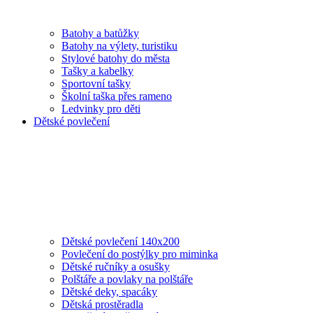
Batohy a batůžky
Batohy na výlety, turistiku
Stylové batohy do města
Tašky a kabelky
Sportovní tašky
Školní taška přes rameno
Ledvinky pro děti
Dětské povlečení
Dětské povlečení 140x200
Povlečení do postýlky pro miminka
Dětské ručníky a osušky
Polštáře a povlaky na polštáře
Dětské deky, spacáky
Dětská prostěradla