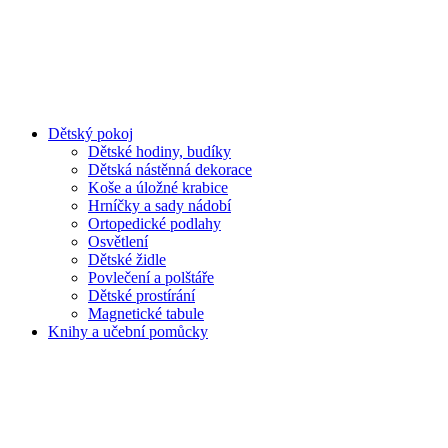
Dětský pokoj
Dětské hodiny, budíky
Dětská nástěnná dekorace
Koše a úložné krabice
Hrníčky a sady nádobí
Ortopedické podlahy
Osvětlení
Dětské židle
Povlečení a polštáře
Dětské prostírání
Magnetické tabule
Knihy a učební pomůcky