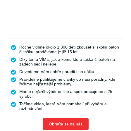
Ročně vidíme okolo 1.300 dětí zkoušet si školní batoh
či tašku, prodáváme je již 15 let.
Díky tomu VÍME, jak a komu která taška či batoh na
zádech sedí nejlépe.
Dovedeme Vám dobře poradit i na dálku.
Pravidelně publikujeme články do naší poradny, kde
řešíme nejčastější problémy.
Máme nejširší výběr online a spolupracujeme s 25
výrobci.
Točíme videa, která Vám pomáhají při výběru a
rozhodování.
Obraťte se na nás