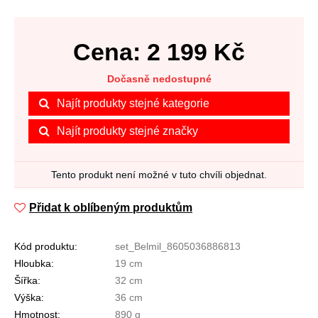
Cena:
2 199
Kč
Dočasně nedostupné
Najít produkty stejné kategorie
Najít produkty stejné značky
Tento produkt není možné v tuto chvíli objednat.
Přidat k oblíbeným produktům
Kód produktu:
set_Belmil_8605036886813
Hloubka:
19 cm
Šířka:
32 cm
Výška:
36 cm
Hmotnost:
890 g