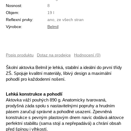
Nosnost:
8
Objem:
19 l
Reflexní prvky:
ano, ze všech stran
Výrobce:
Belmil
Popis produktu
Dotaz na prodejce
Hodnocení (0)
Školní aktovka Belmil je lehká, stabilní a ideální do první třídy 
ZŠ. Spojuje kvalitní materiály, líbivý design a maximální 
pohodlí pro každodenní nošení.
Lehká konstrukce a pohodlí
Aktovka váží pouhých 890 g. Anatomicky tvarovaná, 
prodyšná záda spolu s nastavitelnými popruhy a hrudním 
pásem zaručují správné a pohodlné usazení. Zpevněná 
konstrukce s pevným plastovým dnem navíc dodává aktovce 
perfektní stabilitu (sama stojí a nepřepadává) a chrání obsah 
před špínou i vlhkostí.