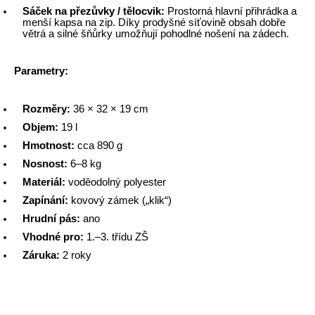
Sáček na přezůvky / tělocvik:
 Prostorná hlavní přihrádka a 
menší kapsa na zip. Díky prodyšné síťovině obsah dobře 
větrá a silné šňůrky umožňují pohodlné nošení na zádech.
Parametry:
Rozměry:
 36 × 32 × 19 cm
Objem:
 19 l
Hmotnost:
 cca 890 g
Nosnost:
 6–8 kg
Materiál:
 voděodolný polyester
Zapínání:
 kovový zámek („klik“)
Hrudní pás:
 ano
Vhodné pro:
 1.–3. třídu ZŠ
Záruka:
 2 roky