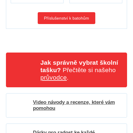
Příslušenství k batohům
Jak správně vybrat školní
tašku?
Přečtěte si našeho
průvodce
.
Video návody a recenze, které vám
pomohou
Dárky pro radost ke každé