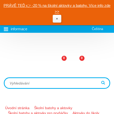
PRÁVĚ TEĎ 👉 -20 % na školní aktovky a batohy. Více info zde
>>
×
informace
Čeština
0
0
Úvodní stránka
Školní batohy a aktovky
Školní batohy a aktovky pro prvňáčky
Aktovky do školy