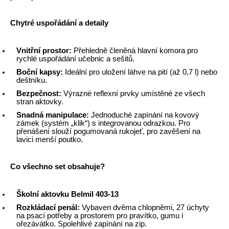
Chytré uspořádání a detaily
Vnitřní prostor:
 Přehledně členěná hlavní komora pro 
rychlé uspořádání učebnic a sešitů.
Boční kapsy:
 Ideální pro uložení láhve na pití (až 0,7 l) nebo 
deštníku.
Bezpečnost:
 Výrazné reflexní prvky umístěné ze všech 
stran aktovky.
Snadná manipulace:
 Jednoduché zapínání na kovový 
zámek (systém „klik“) s integrovanou odrazkou. Pro 
přenášení slouží pogumovaná rukojeť, pro zavěšení na 
lavici menší poutko.
Co všechno set obsahuje?
Školní aktovku Belmil 403-13
Rozkládací penál:
 Vybaven dvěma chlopněmi, 27 úchyty 
na psací potřeby a prostorem pro pravítko, gumu i 
ořezávátko. Spolehlivé zapínání na zip.