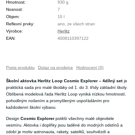
Hmotnost:
930 g
Nosnost:
7
Objem:
15 l
Reflexní prvky:
ano, ze všech stran
Výrobce:
Herlitz
EAN:
4008110397122
Popis produktu
Dotaz na prodejce
Hodnocení (0)
Školní aktovka Herlitz Loop Cosmic Explorer – 4dílný set
je
praktická sada pro malé školáky od 1. do 3. třídy základní školy.
Oblíbená modelová řada Herlitz Loop vyniká nízkou hmotností,
pohodlným nošením a promyšleným uspořádáním pro
každodenní školní výbavu.
Design
Cosmic Explorer
potěší všechny malé objevitele
vesmíru. Aktovka i doplňky jsou laděné do modrých odstínů a
zdobí je motiv astronauta, rakety, satelitů, souhvězdí a