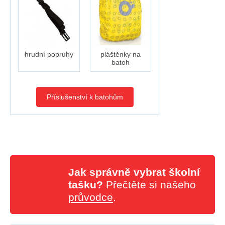
hrudní popruhy
pláštěnky na
batoh
Příslušenství k batohům
Jak správně vybrat školní
tašku?
Přečtěte si našeho
průvodce
.