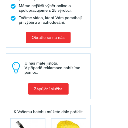
Máme nejširší výběr online a
spolupracujeme s 25 výrobci.
Točíme videa, která Vám pomáhají
při výběru a rozhodování.
Obraťte se na nás
U nás máte jistotu.
V případě reklamace nabízíme
pomoc.
Zápůjční služba
K Vašemu batohu můžete dále pořídit: