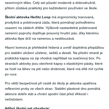
vesmírných těles. Celý set působí moderně a dobrodružně,
přitom zůstává praktický pro každodenní používání ve škole.
Školní aktovka Herlitz Loop
má ergonomicky tvarovaná,
prodyšná a polstrovaná záda, která pomáhají pohodlnému
usazení na zádech dítěte. Výškově nastavitelné polstrované
ramenní popruhy doplňuje posuvný hrudní pás, díky kterému
aktovka lépe drží na ramenou a nesklouzává.
Hlavní komora je přehledně řešená a uvnitř doplněná přepážkou
pro stabilní uložení učebnic, sešitů a desek. Na přední straně je
praktická kapsa na zip vhodná například na svačinový box. Po
stranách aktovky jsou otevřené kapsy s elastickými pásky, které
se hodí na láhev na pití nebo drobnosti, které má dítě mít rychle
po ruce.
Pro větší bezpečnost při cestě do školy je aktovka opatřena
reflexními prvky ze všech stran. Stabilní plastové dno pomáhá
aktovce dobře stát a chrání spodní část před vlhkostí i
nečistotami.
4dílný školní set obsahuje: