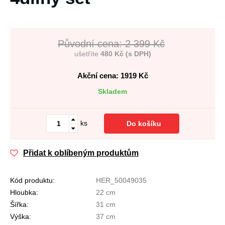
Původní cena: 2 399 Kč
ušetříte
480 Kč (s DPH)
Akční cena: 1919
Kč
Skladem
ks
Do košíku
Přidat k oblíbeným produktům
Kód produktu:
HER_50049035
Hloubka:
22 cm
Šířka:
31 cm
Výška:
37 cm