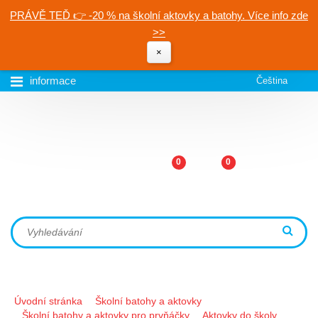
PRÁVĚ TEĎ 👉 -20 % na školní aktovky a batohy. Více info zde
>>
×
informace
Čeština
0
0
Úvodní stránka
Školní batohy a aktovky
Školní batohy a aktovky pro prvňáčky
Aktovky do školy