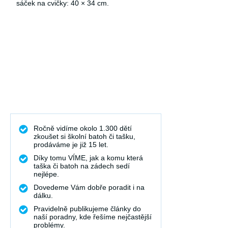
sáček na cvičky: 40 × 34 cm.
Ročně vidíme okolo 1.300 dětí
zkoušet si školní batoh či tašku,
prodáváme je již 15 let.
Díky tomu VÍME, jak a komu která
taška či batoh na zádech sedí
nejlépe.
Dovedeme Vám dobře poradit i na
dálku.
Pravidelně publikujeme články do
naší poradny, kde řešíme nejčastější
problémy.