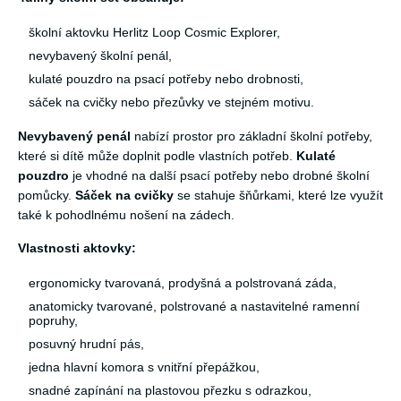
školní aktovku Herlitz Loop Cosmic Explorer,
nevybavený školní penál,
kulaté pouzdro na psací potřeby nebo drobnosti,
sáček na cvičky nebo přezůvky ve stejném motivu.
Nevybavený penál
nabízí prostor pro základní školní potřeby,
které si dítě může doplnit podle vlastních potřeb.
Kulaté
pouzdro
je vhodné na další psací potřeby nebo drobné školní
pomůcky.
Sáček na cvičky
se stahuje šňůrkami, které lze využít
také k pohodlnému nošení na zádech.
Vlastnosti aktovky:
ergonomicky tvarovaná, prodyšná a polstrovaná záda,
anatomicky tvarované, polstrované a nastavitelné ramenní
popruhy,
posuvný hrudní pás,
jedna hlavní komora s vnitřní přepážkou,
snadné zapínání na plastovou přezku s odrazkou,