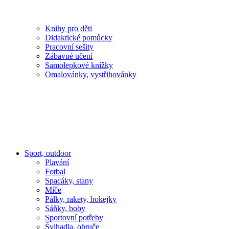
Knihy pro děti
Didaktické pomůcky
Pracovní sešity
Zábavné učení
Samolepkové knížky
Omalovánky, vystřihovánky
Sport, outdoor
Plavání
Fotbal
Spacáky, stany
Míče
Pálky, rakety, hokejky
Sáňky, boby
Sportovní potřeby
Švihadla, obruče