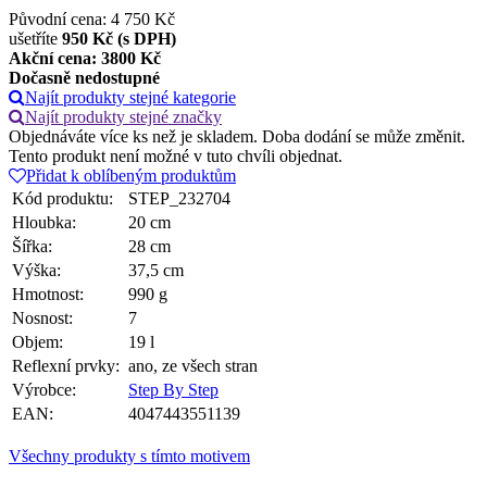
Původní cena: 4 750 Kč
ušetříte
950 Kč (s DPH)
Akční cena: 3800
Kč
Dočasně nedostupné
Najít produkty stejné kategorie
Najít produkty stejné značky
Objednáváte více ks než je skladem. Doba dodání se může změnit.
Tento produkt není možné v tuto chvíli objednat.
Přidat k oblíbeným produktům
Kód produktu:
STEP_232704
Hloubka:
20 cm
Šířka:
28 cm
Výška:
37,5 cm
Hmotnost:
990 g
Nosnost:
7
Objem:
19 l
Reflexní prvky:
ano, ze všech stran
Výrobce:
Step By Step
EAN:
4047443551139
Všechny produkty s tímto motivem