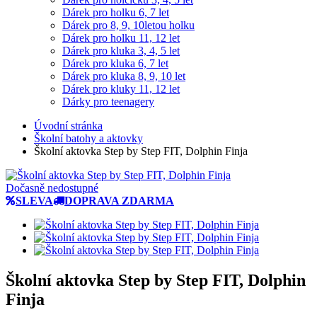
Dárek pro holku 6, 7 let
Dárek pro 8, 9, 10letou holku
Dárek pro holku 11, 12 let
Dárek pro kluka 3, 4, 5 let
Dárek pro kluka 6, 7 let
Dárek pro kluka 8, 9, 10 let
Dárek pro kluky 11, 12 let
Dárky pro teenagery
Úvodní stránka
Školní batohy a aktovky
Školní aktovka Step by Step FIT, Dolphin Finja
Dočasně nedostupné
SLEVA
DOPRAVA ZDARMA
Školní aktovka Step by Step FIT, Dolphin
Finja