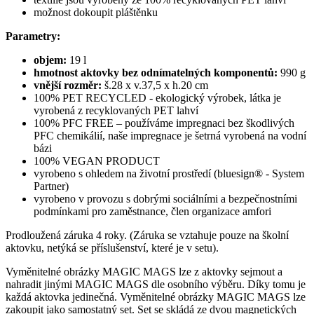
možnost dokoupit pláštěnku
Parametry:
objem:
19 l
hmotnost aktovky bez odnímatelných komponentů:
990 g
vnější rozměr:
š.28 x v.37,5 x h.20 cm
100% PET RECYCLED - ekologický výrobek, látka je
vyrobená z recyklovaných PET lahví
100% PFC FREE – používáme impregnaci bez škodlivých
PFC chemikálií, naše impregnace je šetrná vyrobená na vodní
bázi
100% VEGAN PRODUCT
vyrobeno s ohledem na životní prostředí (bluesign® - System
Partner)
vyrobeno v provozu s dobrými sociálními a bezpečnostními
podmínkami pro zaměstnance, člen organizace amfori
Prodloužená záruka 4 roky. (Záruka se vztahuje pouze na školní
aktovku, netýká se příslušenství, které je v setu).
Vyměnitelné obrázky MAGIC MAGS lze z aktovky sejmout a
nahradit jinými MAGIC MAGS dle osobního výběru. Díky tomu je
každá aktovka jedinečná. Vyměnitelné obrázky MAGIC MAGS lze
zakoupit jako samostatný set. Set se skládá ze dvou magnetických