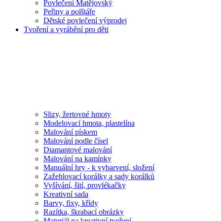
Povlečení Matějovský
Peřiny a polštáře
Dětské povlečení výprodej
Tvoření a vyrábění pro děti
Slizy, žertovné hmoty
Modelovací hmota, plastelína
Malování pískem
Malování podle čísel
Diamantové malování
Malování na kamínky
Manuální hry - k vybarvení, složení
Zažehlovací korálky a sady korálků
Vyšívání, šití, provlékačky
Kreativní sada
Barvy, fixy, křídy
Razítka, škrabací obrázky
Materiál na kreativní tvoření