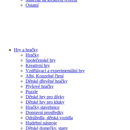
Ostatní
Hry a hračky
Hračky
Společenské hry
Kreativní hry
Vzdělávací a experimentální hry
Albi, Kouzelné čtení
Dětské dřevěné hračky
Plyšové hračky
Puzzle
Dětské hry pro dívky
Dětské hry pro kluky
Hračky stavebnice
Dopravní prostředky
Odrážedla, dětská vozidla
Hudební nástroje
Dětské domečky, stany