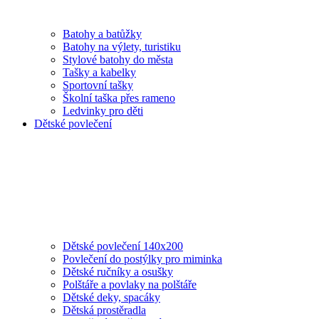
Batohy a batůžky
Batohy na výlety, turistiku
Stylové batohy do města
Tašky a kabelky
Sportovní tašky
Školní taška přes rameno
Ledvinky pro děti
Dětské povlečení
Dětské povlečení 140x200
Povlečení do postýlky pro miminka
Dětské ručníky a osušky
Polštáře a povlaky na polštáře
Dětské deky, spacáky
Dětská prostěradla