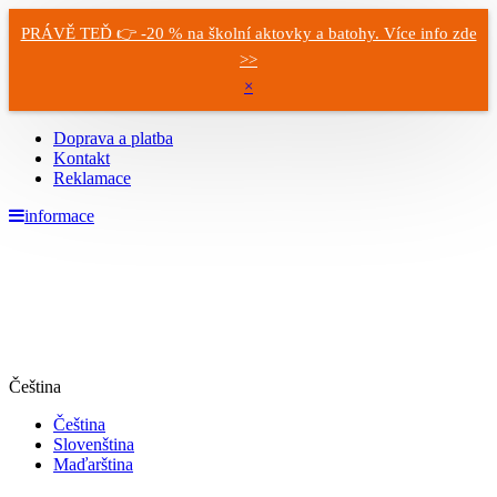
PRÁVĚ TEĎ 👉 -20 % na školní aktovky a batohy. Více info zde
>>
×
Doprava a platba
Kontakt
Reklamace
informace
Čeština
Čeština
Slovenština
Maďarština