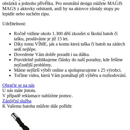
obrázků a jednoho přívěšku. Pro neutrální design můžete MAGIS
MAGS z aktovky odstranit, aniž by na aktovce zůstaly stopy po
lepidle nebo suchém zipu.
Udržitelnost:
Ročně vidíme okolo 1.300 dětí zkoušet si školní batoh či
tašku, prodáváme je již 15 let.
Díky tomu VÍME, jak a komu která taška či batoh na zádech
sedí nejlépe.
Dovedeme Vám dobře poradit i na dálku.
Pravidelně publikujeme články do naší poradny, kde řešíme
nejčastější problémy.
Máme nejširší výběr online a spolupracujeme s 25 výrobci.
Točíme videa, která Vám pomáhají při výběru a rozhodování.
Obraťte se na nás
U nás máte jistotu.
V případě reklamace nabízíme pomoc.
Zápůjční služba
K Vašemu batohu můžete dále pořídit: