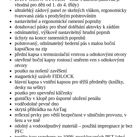
vhodná pro děti od 1. do 4. třídy)
ultralehký zádový panel ze skelných vláken, ergonomicky
tvarovaná záda s prodyšným polstrováním
nastavitelné a ergonomické ramenní popruhy
dotahovací pásky pro těsné doléhání aktovky k zádům
odnímatelný, výškově nastavitelný hrudní popruh
úchyty na konce ramenních popruhů
polstrovaný, odnímatelný bederní pás s malou boční
kapsičkou na zip
přední kapsa s termoizolační vrstvou a odtokovými otvory
otevřené boční kapsy rostoucí směrem ven s odtokovými
otvory
poutko na nošení/ zavěšení
magnetický uzávěr FIDLOCK
hlavní kapsa s vnitřní kapsou pro těžší předměty (knížky,
desky na sešity)
poutko pro upevnění klíčenky
gumičky v klopě pro úsporné uložení penálu
voděodolné pevné dno
skrytá přihrádka na AirTag
reflexní prvky pro větší bezpečnost v silničním provozu, v
šeru a ve tmě
odolný a vodoodpudivý materiál – použitá impregnace je bez
PFC
textilie jsou vyrobeny ze 100% recyklovaných PET lahví