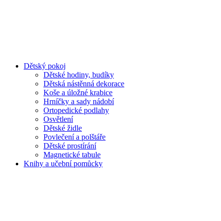
Dětský pokoj
Dětské hodiny, budíky
Dětská nástěnná dekorace
Koše a úložné krabice
Hrníčky a sady nádobí
Ortopedické podlahy
Osvětlení
Dětské židle
Povlečení a polštáře
Dětské prostírání
Magnetické tabule
Knihy a učební pomůcky