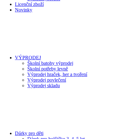
Licenční zboží
Novinky
VÝPRODEJ
Školní batohy výprodej
Školní potřeby levně
Výprodej hraček, her a tvoření
Výprodej povlečení
Výprodej skladu
Dárky pro děti
Dárek pro holčičku 3, 4, 5 let