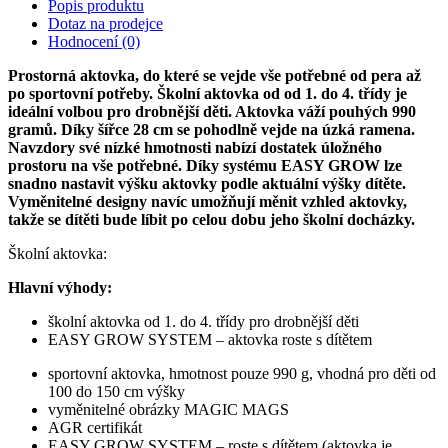
Popis produktu
Dotaz na prodejce
Hodnocení (0)
Prostorná aktovka, do které se vejde vše potřebné od pera až
po sportovní potřeby. Školní aktovka od od 1. do 4. třídy je
ideální volbou pro drobnější děti. Aktovka váží pouhých 990
gramů. Díky šířce 28 cm se pohodlně vejde na úzká ramena.
Navzdory své nízké hmotnosti nabízí dostatek úložného
prostoru na vše potřebné. Díky systému EASY GROW lze
snadno nastavit výšku aktovky podle aktuální výšky dítěte.
Vyměnitelné designy navíc umožňují měnit vzhled aktovky,
takže se dítěti bude líbit po celou dobu jeho školní docházky.
Školní aktovka:
Hlavní výhody:
školní aktovka od 1. do 4. třídy pro drobnější děti
EASY GROW SYSTEM – aktovka roste s dítětem
sportovní aktovka, hmotnost pouze 990 g, vhodná pro děti od
100 do 150 cm výšky
vyměnitelné obrázky MAGIC MAGS
AGR certifikát
EASY GROW SYSTEM – roste s dítětem (aktovka je