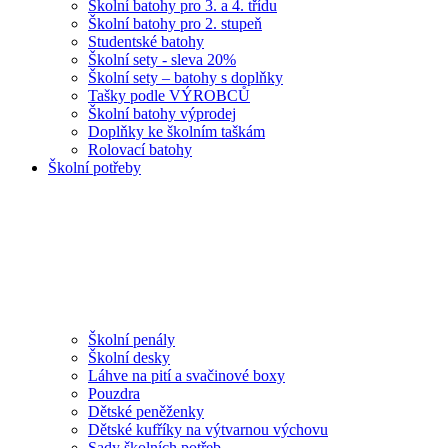
Školní batohy pro 3. a 4. třídu
Školní batohy pro 2. stupeň
Studentské batohy
Školní sety - sleva 20%
Školní sety – batohy s doplňky
Tašky podle VÝROBCŮ
Školní batohy výprodej
Doplňky ke školním taškám
Rolovací batohy
Školní potřeby
Školní penály
Školní desky
Láhve na pití a svačinové boxy
Pouzdra
Dětské peněženky
Dětské kufříky na výtvarnou výchovu
Sady školních potřeb