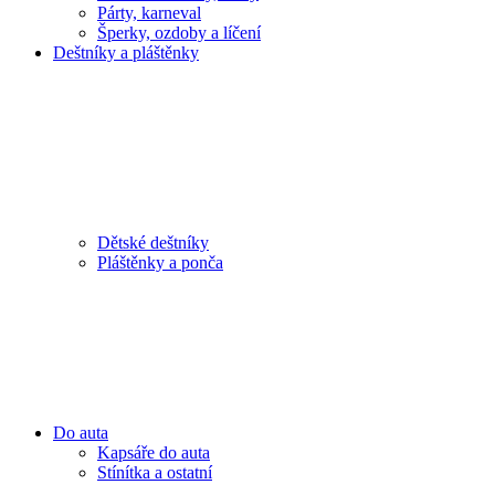
Párty, karneval
Šperky, ozdoby a líčení
Deštníky a pláštěnky
Dětské deštníky
Pláštěnky a ponča
Do auta
Kapsáře do auta
Stínítka a ostatní