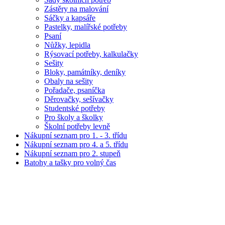
Zástěry na malování
Sáčky a kapsáře
Pastelky, malířské potřeby
Psaní
Nůžky, lepidla
Rýsovací potřeby, kalkulačky
Sešity
Bloky, památníky, deníky
Obaly na sešity
Pořadače, psaníčka
Děrovačky, sešívačky
Studentské potřeby
Pro školy a školky
Školní potřeby levně
Nákupní seznam pro 1. - 3. třídu
Nákupní seznam pro 4. a 5. třídu
Nákupní seznam pro 2. stupeň
Batohy a tašky pro volný čas