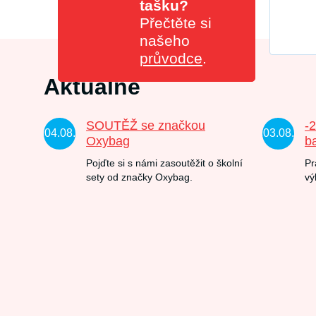
tašku?
Přečtěte si
našeho
průvodce
.
Aktuálně
SOUTĚŽ se značkou
-
04.08.
03.08.
Oxybag
b
Pojďte si s námi zasoutěžit o školní
Pr
sety od značky Oxybag.
vý