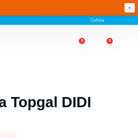
×
Čeština
0
0
a Topgal DIDI