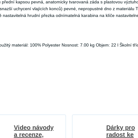
 přední kapsou pevná, anatomicky tvarovaná záda s plastovou výztuhou
snazší uchycení vlajících konců) pevné, nepropustné dno z materiál
 nastavitelná hrudní přezka odnímatelná karabina na klíče nastavitel
žitý materiál: 100% Polyester Nosnost: 7.00 kg Objem: 22 l Školní třída
Video návody
Dárky pro
a recenze,
radost ke