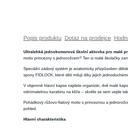
Popis produktu
Dotaz na prodejce
Hodno
Ultralehká jednokomorová školní aktovka pro malé pri
motiv princezny s jednorožcem? Ten si malé školačky zami
Speciální zádový systém je anatomicky přizpůsoben dětský
spony FIDLOCK, které děti milují díky jejich jednoduchému
V objemné hlavní kapse najdete organizér, dvě malé kapsy
odnímatelnou karabinu na klíče – skvěle se sem vejde tak
Pohádkový růžovo-fialový motiv s princeznou a jednorožce
pohled.
Hlavní charakteristika