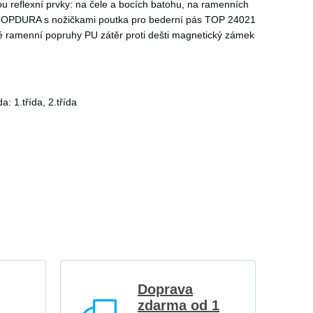
 reflexní prvky: na čele a bocích batohu, na ramenních
u TOPDURA s nožičkami poutka pro bederní pás TOP 24021
né ramenní popruhy PU zátěr proti dešti magnetický zámek
: 1.třída, 2.třída
Doprava
zdarma od 1