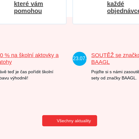
které vám
každé
pomohou
objednávc
20 % na školní aktovky a
SOUTĚŽ se značk
23.07.
atohy
BAAGL
ávě teď je čas pořídit školní
Pojďte si s námi zasoutě
bavu výhodně!
sety od značky BAAGL.
Všechny aktuality