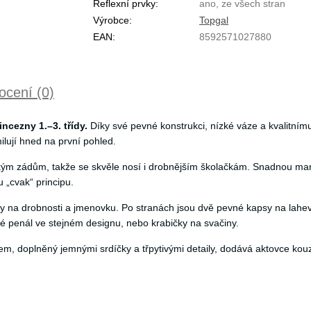
Reflexní prvky:
ano, ze všech stran
Výrobce:
Topgal
EAN:
8592571027880
cení (0)
ncezny 1.–3. třídy.
Díky své pevné konstrukci, nízké váze a kvalitnímu
lují hned na první pohled.
m zádům, takže se skvěle nosí i drobnějším školačkám. Snadnou manipu
 „cvak“ principu.
 na drobnosti a jmenovku. Po stranách jsou dvě pevné kapsy na lahev na
é penál ve stejném designu, nebo krabičky na svačiny.
m, doplněný jemnými srdíčky a třpytivými detaily, dodává aktovce kouze