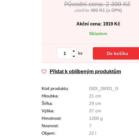
Původní cena: 2 399 Kč
ušetříte
480 Kč (s DPH)
Akční cena: 1919
Kč
Skladem
ks
Do košíku
Přidat k oblíbeným produktům
Kód produktu:
DIDI_26001_G
Hloubka:
21 cm
Šířka:
29 cm
Výška:
37 cm
Hmotnost:
1200 g
Nosnost:
7
Objem:
22 l