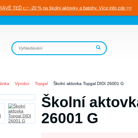
RÁVĚ TEĎ 👉 -20 % na školní aktovky a batohy. Více info zde >>
ránka
Výrobci
Topgal
Školní aktovka Topgal DIDI 26001 G
Školní aktovk
26001 G