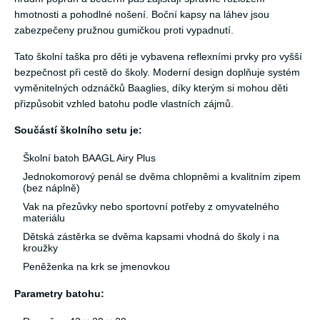
hmotnosti a pohodlné nošení. Boční kapsy na láhev jsou
zabezpečeny pružnou gumičkou proti vypadnutí.
Tato školní taška pro děti je vybavena reflexními prvky pro vyšší
bezpečnost při cestě do školy. Moderní design doplňuje systém
vyměnitelných odznáčků Baaglies, díky kterým si mohou děti
přizpůsobit vzhled batohu podle vlastních zájmů.
Součástí školního setu je:
Školní batoh BAAGL Airy Plus
Jednokomorový penál se dvěma chlopněmi a kvalitním zipem
(bez náplně)
Vak na přezůvky nebo sportovní potřeby z omyvatelného
materiálu
Dětská zástěrka se dvěma kapsami vhodná do školy i na
kroužky
Peněženka na krk se jmenovkou
Parametry batohu: