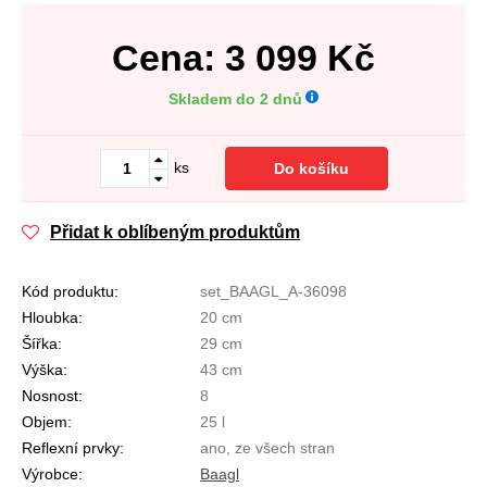
Cena:
3 099
Kč
Skladem do 2 dnů
ks
Do košíku
Přidat k oblíbeným produktům
Kód produktu:
set_BAAGL_A-36098
Hloubka:
20 cm
Šířka:
29 cm
Výška:
43 cm
Nosnost:
8
Objem:
25 l
Reflexní prvky:
ano, ze všech stran
Výrobce:
Baagl