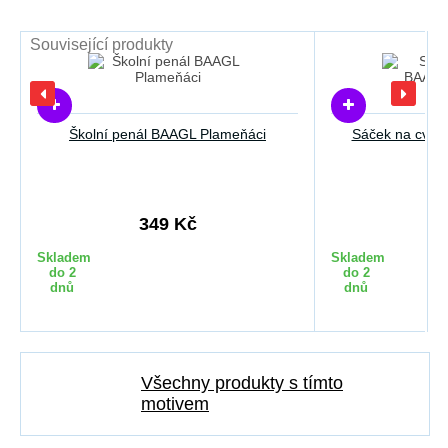
Související produkty
Školní penál BAAGL Plameňáci
Sáček na cvič
349 Kč
2
Skladem
Skladem
do 2
do 2
dnů
dnů
Všechny produkty s tímto
motivem