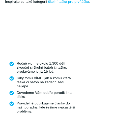
Inspirujte se také kategorií
školní taška pro prvňáčka
.
Ročně vidíme okolo 1.300 dětí
zkoušet si školní batoh či tašku,
prodáváme je již 15 let.
Díky tomu VÍME, jak a komu která
taška či batoh na zádech sedí
nejlépe.
Dovedeme Vám dobře poradit i na
dálku.
Pravidelně publikujeme články do
naší poradny, kde řešíme nejčastější
problémy.