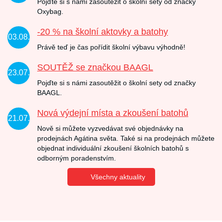
Pojďte si s námi zasoutěžit o školní sety od značky
Oxybag.
-20 % na školní aktovky a batohy
03.08.
Právě teď je čas pořídit školní výbavu výhodně!
SOUTĚŽ se značkou BAAGL
23.07.
Pojďte si s námi zasoutěžit o školní sety od značky
BAAGL.
Nová výdejní místa a zkoušení batohů
21.07.
Nově si můžete vyzvedávat své objednávky na
prodejnách Agátina světa. Také si na prodejnách můžete
objednat individuální zkoušení školních batohů s
odborným poradenstvím.
Všechny aktuality