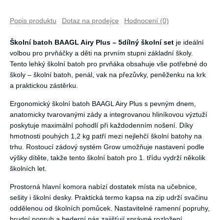
Popis produktu
Dotaz na prodejce
Hodnocení (0)
Školní batoh BAAGL Airy Plus – 5dílný školní set
je ideální
volbou pro prvňáčky a děti na prvním stupni základní školy.
Tento lehký školní batoh pro prvňáka obsahuje vše potřebné do
školy – školní batoh, penál, vak na přezůvky, peněženku na krk
a praktickou zástěrku.
Ergonomický školní batoh BAAGL Airy Plus s pevným dnem,
anatomicky tvarovanými zády a integrovanou hliníkovou výztuží
poskytuje maximální pohodlí při každodenním nošení. Díky
hmotnosti pouhých 1,2 kg patří mezi nejlehčí školní batohy na
trhu. Rostoucí zádový systém Grow umožňuje nastavení podle
výšky dítěte, takže tento školní batoh pro 1. třídu vydrží několik
školních let.
Prostorná hlavní komora nabízí dostatek místa na učebnice,
sešity i školní desky. Praktická termo kapsa na zip udrží svačinu
oddělenou od školních pomůcek. Nastavitelné ramenní popruhy,
hrudní popruh a bederní pás zajišťují správné rozložení