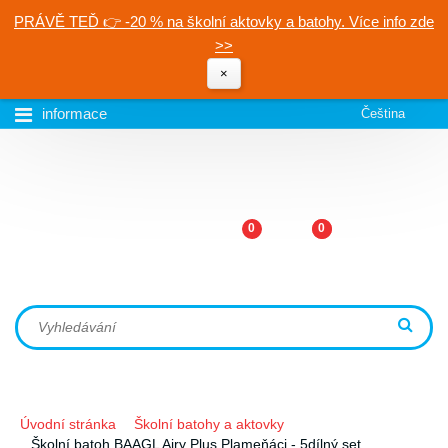
PRÁVĚ TEĎ 👉 -20 % na školní aktovky a batohy. Více info zde
>>
×
informace
Čeština
0
0
Úvodní stránka
Školní batohy a aktovky
Školní batoh BAAGL Airy Plus Plameňáci - 5dílný set