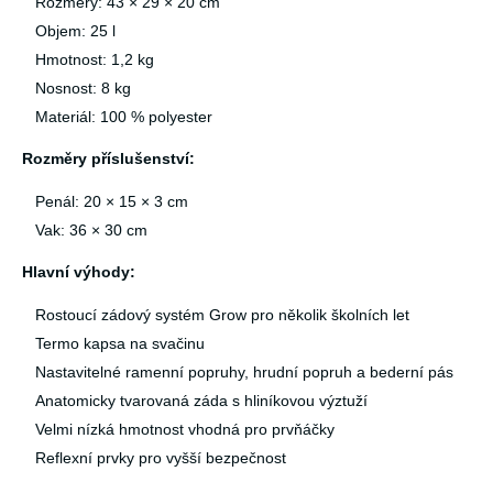
Rozměry: 43 × 29 × 20 cm
Objem: 25 l
Hmotnost: 1,2 kg
Nosnost: 8 kg
Materiál: 100 % polyester
Rozměry příslušenství:
Penál: 20 × 15 × 3 cm
Vak: 36 × 30 cm
Hlavní výhody:
Rostoucí zádový systém Grow pro několik školních let
Termo kapsa na svačinu
Nastavitelné ramenní popruhy, hrudní popruh a bederní pás
Anatomicky tvarovaná záda s hliníkovou výztuží
Velmi nízká hmotnost vhodná pro prvňáčky
Reflexní prvky pro vyšší bezpečnost