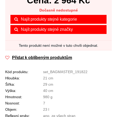
Cena:
2 964
Kč
Dočasně nedostupné
Najít produkty stejné kategorie
Najít produkty stejné značky
Tento produkt není možné v tuto chvíli objednat.
Přidat k oblíbeným produktům
Kód produktu:
set_BAGMASTER_191822
Hloubka:
21 cm
Šířka:
29 cm
Výška:
40 cm
Hmotnost:
980 g
Nosnost:
7
Objem:
23 l
Reflexní prvky:
ano, ze všech stran