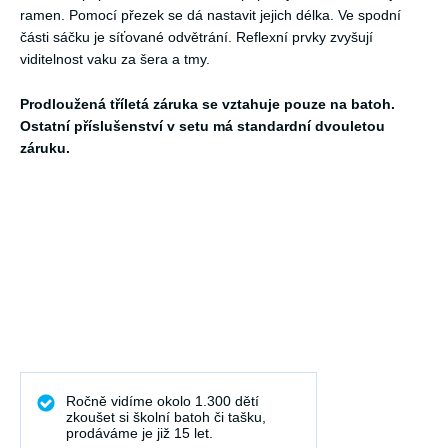
ramen. Pomocí přezek se dá nastavit jejich délka. Ve spodní
části sáčku je síťované odvětrání. Reflexní prvky zvyšují
viditelnost vaku za šera a tmy.
Prodloužená tříletá záruka se vztahuje pouze na batoh.
Ostatní příslušenství v setu má standardní dvouletou
záruku.
Ročně vidíme okolo 1.300 dětí
zkoušet si školní batoh či tašku,
prodáváme je již 15 let.