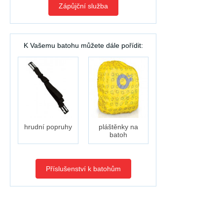
Zápůjční služba
K Vašemu batohu můžete dále pořídit:
hrudní popruhy
pláštěnky na
batoh
Příslušenství k batohům