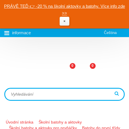
PRÁVĚ TEĎ 👉 -20 % na školní aktovky a batohy. Více info zde
>>
×
informace
Čeština
0
0
Úvodní stránka
Školní batohy a aktovky
Školní batohy a aktovky pro prvňáčky
Batohy do první třídy