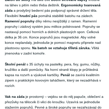
na láhev s pitím nebo třeba deštník.
Ergonomicky tvarovaná
záda
a prodyšný bederní pás podporují správné držení těla.
Flexibilní
hrudní pás
pomáhá stabilitě batohu na zádech.
Ramenní popruhy
díky němu nesjíždějí z ramen. Ramenní
popruhy i zádový systém jsou měkce polstrované. Popruhy se
nastavují pomocí horních a dolních plastových spon. Celková
délka je 36 cm. Konce popruhů jsou magnetické. Aby volné
konce neplandaly, jednoduše je pomocí magnetu připnete nad
plastovou sponu.
Na batoh se vztahuje tříletá záruka.
Všitá
jmenovka v zadní komoře.
Školní penál
s 35 úchyty na pastelky, pera, fixy, gumu, nůžky,
kružítko a další pomůcky. Na horní straně klopy je průhledná
kapsa na rozvrh a výukové kartičky.
Penál
se zavírá kvalitním
zipem s praktickým kovovým taháčkem, který se nezadrhává v
rozích.
Vak na záda
je prostorný – vejdou se do něj papuče, oblečení a
přezůvky na tělocvik či věci do kroužku. Uzavírá se jednoduše
stažením popruhů. Pevné a široké popruhy se nezařezávají do