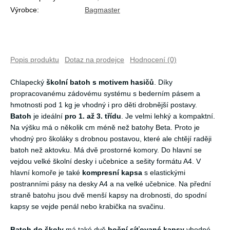
Výrobce:
Bagmaster
Popis produktu
Dotaz na prodejce
Hodnocení (0)
Chlapecký
školní batoh s motivem hasičů
. Díky
propracovanému zádovému systému s bederním pásem a
hmotnosti pod 1 kg je vhodný i pro děti drobnější postavy.
Batoh
je ideální
pro 1. až 3. třídu
. Je velmi lehký a kompaktní.
Na výšku má o několik cm méně než batohy Beta. Proto je
vhodný pro školáky s drobnou postavou, které ale chtějí raději
batoh než aktovku. Má dvě prostorné komory. Do hlavní se
vejdou velké školní desky i učebnice a sešity formátu A4. V
hlavní komoře je také
kompresní kapsa
s elastickými
postranními pásy na desky A4 a na velké učebnice. Na přední
straně batohu jsou dvě menší kapsy na drobnosti, do spodní
kapsy se vejde penál nebo krabička na svačinu.
Batoh do školy
má také dvě
boční síťované kapsy
vhodné