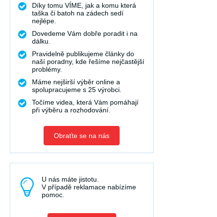
Díky tomu VÍME, jak a komu která
taška či batoh na zádech sedí
nejlépe.
Dovedeme Vám dobře poradit i na
dálku.
Pravidelně publikujeme články do
naší poradny, kde řešíme nejčastější
problémy.
Máme nejširší výběr online a
spolupracujeme s 25 výrobci.
Točíme videa, která Vám pomáhají
při výběru a rozhodování.
Obraťte se na nás
U nás máte jistotu.
V případě reklamace nabízíme
pomoc.