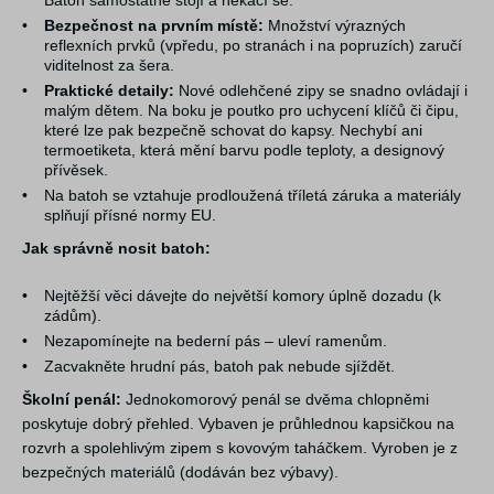
Batoh samostatně stojí a nekácí se.
•
Bezpečnost na prvním místě:
Množství výrazných
reflexních prvků (vpředu, po stranách i na popruzích) zaručí
viditelnost za šera.
•
Praktické detaily:
Nové odlehčené zipy se snadno ovládají i
malým dětem. Na boku je poutko pro uchycení klíčů či čipu,
které lze pak bezpečně schovat do kapsy. Nechybí ani
termoetiketa, která mění barvu podle teploty, a designový
přívěsek.
•
Na batoh se vztahuje prodloužená tříletá záruka a materiály
splňují přísné normy EU.
Jak správně nosit batoh:
•
Nejtěžší věci dávejte do největší komory úplně dozadu (k
zádům).
•
Nezapomínejte na bederní pás – uleví ramenům.
•
Zacvakněte hrudní pás, batoh pak nebude sjíždět.
Školní penál:
Jednokomorový penál se dvěma chlopněmi
poskytuje dobrý přehled. Vybaven je průhlednou kapsičkou na
rozvrh a spolehlivým zipem s kovovým taháčkem. Vyroben je z
bezpečných materiálů (dodáván bez výbavy).