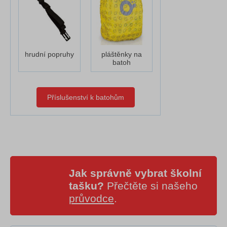
hrudní popruhy
pláštěnky na
batoh
Příslušenství k batohům
Jak správně vybrat školní
tašku?
Přečtěte si našeho
průvodce
.