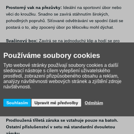
Prostorný vak na přezůvky:
Ideální na sportovní úbor nebo
věci do kroužku. Snadno se zavírá stáhnutím širokých,
pohodlných popruhů. Síťované odvětrávání ve spodní části se
postará o to, aby zpocený úbor po tělocviku mohl dýchat.
Svačinový box:
Zavírá se na jednoduchý klip a hodí se pro
teplé i studené dobroty (max. 100 °C). Je lehký, skladný a
Používáme soubory cookies
neobsahuje škodlivé BPA. (Pozor: nepatří do myčky ani do
mikrovlnky). Splňuje všechny hygienické normy EU.
Tyto webové stránky používají soubory cookies a další
sledovací nástroje s cílem vylepšení uživatelského
Zdravá láhev (0,5 l):
Díky automatickému otevírání a pojistce
prostředí, zobrazení přizpůsobeného obsahu a reklam,
proti rozlití zůstanou učebnice v suchu. Matný povrch a štíhlý
analýzy návštěvnosti webových stránek a zjištění zdroje
návštěvnosti.
tvar zaručují, že nevyklouzne z ruky. Má i praktické silikonové
poutko. Vyrobena je z odolného materiálu Tritan™ (bez BPA). Je
určena pro teploty od -10 do +90 °C. Není vhodná do myčky a
Souhlasím
Upravit mé předvolby
Odmítám
kvůli malým dílkům ani pro děti do 3 let.
Prodloužená tříletá záruka se vztahuje pouze na batoh.
Ostatní příslušenství v setu má standardní dvouletou
záruku.