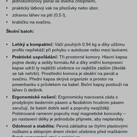
•
jednokomorový penál se dvěma chlopněmi,
•
praktický látkový vak na přezůvky nebo úbor,
•
zdravou láhev na pití (0,5 l),
•
krabičku na svačinu.
Školní batoh:
•
Lehký a kompaktní:
Váží pouhých 0,94 kg a díky užšímu
profilu nepřekáží při pohybu v autobuse nebo mezi lavicemi.
•
Praktické uspořádání:
Tři prostorné komory. Hlavní kapsa
pojme desky a sešity formátu A4 a díky vnitřní kompresní
kapse udrží ty nejtěžší učebnice co nejblíže zádům (školák
se tak nehrbí). Prostřední komora je ideální na penál a
svačinu. Přední kapsa skrývá organizér a prostor na
powerbanku s průvlekem na kabel. Boční kapsy poslouží na
láhev či deštník.
•
Ergonomické nošení:
Ergonomicky tvarovaná záda s
prodyšným bederním pásem a flexibilním hrudním pásem
zaručují, že batoh dobře sedí a popruhy nesjíždějí.
Polstrované ramenní popruhy mají magnetické koncovky –
po nastavení délky je jednoduše připnete, aby neplandaly.
•
Odolnost a stabilita:
Pevná základna se čtyřmi plastovými
nožkami a sklopným dnem chrání učebnice před mačkáním.