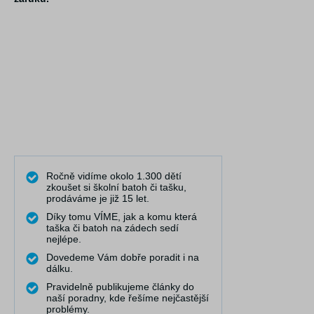
Ročně vidíme okolo 1.300 dětí
zkoušet si školní batoh či tašku,
prodáváme je již 15 let.
Díky tomu VÍME, jak a komu která
taška či batoh na zádech sedí
nejlépe.
Dovedeme Vám dobře poradit i na
dálku.
Pravidelně publikujeme články do
naší poradny, kde řešíme nejčastější
problémy.