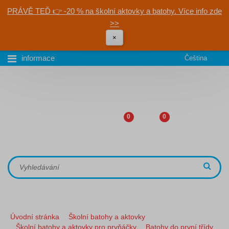
PRÁVĚ TEĎ 👉 -20 % na školní aktovky a batohy. Více info zde
>>
×
informace
Čeština
0
0
Úvodní stránka
Školní batohy a aktovky
Školní batohy a aktovky pro prvňáčky
Batohy do první třídy