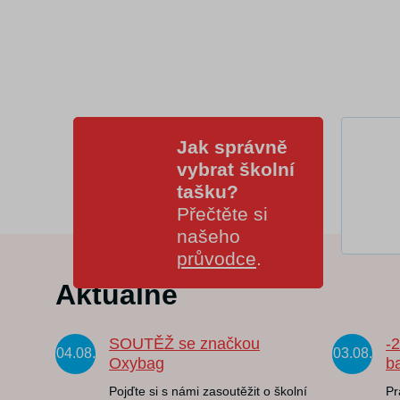
Jak správně
vybrat školní
tašku?
Přečtěte si
našeho
průvodce
.
Aktuálně
SOUTĚŽ se značkou
-
04.08.
03.08.
Oxybag
b
Pojďte si s námi zasoutěžit o školní
Pr