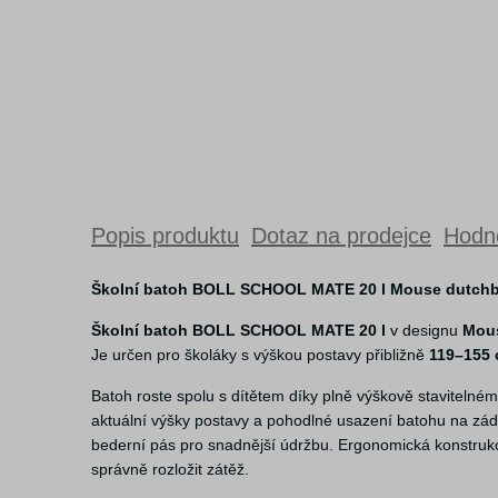
Popis produktu
Dotaz na prodejce
Hodno
Školní batoh BOLL SCHOOL MATE 20 l Mouse dutchb
Školní batoh BOLL SCHOOL MATE 20 l
v designu
Mous
Je určen pro školáky s výškou postavy přibližně
119–155
Batoh roste spolu s dítětem díky plně výškově stavitel
aktuální výšky postavy a pohodlné usazení batohu na zád
bederní pás pro snadnější údržbu. Ergonomická konstru
správně rozložit zátěž.