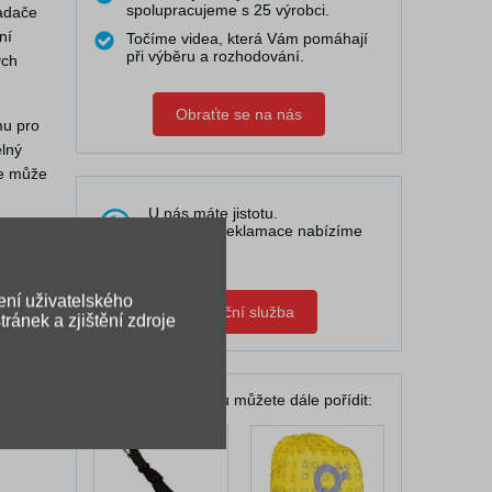
spolupracujeme s 25 výrobci.
řadače
ní
Točíme videa, která Vám pomáhají
při výběru a rozhodování.
ých
Obraťte se na nás
mu pro
elný
se může
U nás máte jistotu.
V případě reklamace nabízíme
pomoc.
ení uživatelského
Zápůjční služba
ránek a zjištění zdroje
K Vašemu batohu můžete dále pořídit: