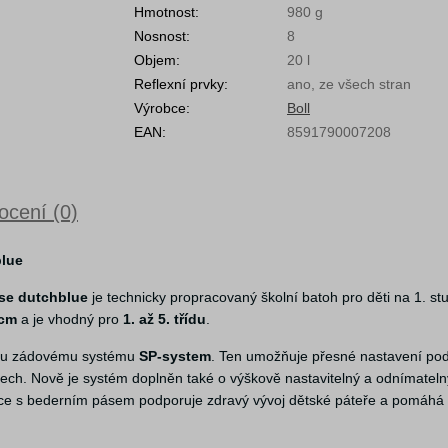
Hmotnost:
980 g
Nosnost:
8
Objem:
20 l
Reflexní prvky:
ano, ze všech stran
Výrobce:
Boll
EAN:
8591790007208
cení (0)
lue
e dutchblue
je technicky propracovaný školní batoh pro děti na 1. st
 cm
a je vhodný pro
1. až 5. třídu
.
nému zádovému systému
SP-system
. Ten umožňuje přesné nastavení pod
ech. Nově je systém doplněn také o výškově nastavitelný a odnímateln
kce s bederním pásem podporuje zdravý vývoj dětské páteře a pomáhá