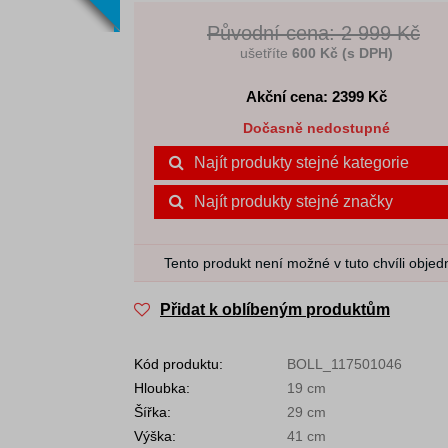
Původní cena: 2 999 Kč
ušetříte
600 Kč (s DPH)
Akční cena: 2399
Kč
Dočasně nedostupné
Najít produkty stejné kategorie
Najít produkty stejné značky
Tento produkt není možné v tuto chvíli objed
Přidat k oblíbeným produktům
Kód produktu:
BOLL_117501046
Hloubka:
19 cm
Šířka:
29 cm
Výška:
41 cm