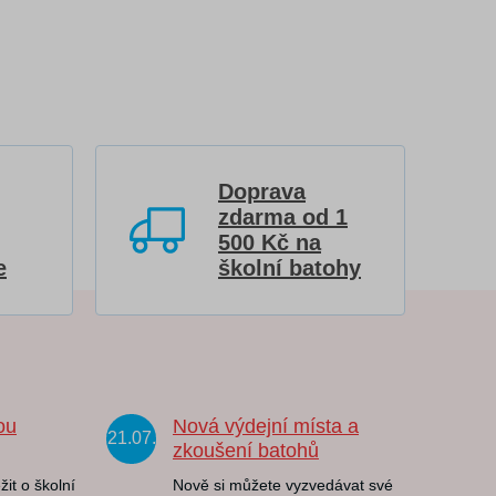
Doprava
zdarma od 1
500 Kč na
e
školní batohy
ou
Nová výdejní místa a
21.07.
zkoušení batohů
žit o školní
Nově si můžete vyzvedávat své