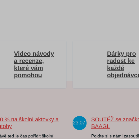
Video návody
Dárky pro
a recenze,
radost ke
které vám
každé
pomohou
objednávc
20 % na školní aktovky a
SOUTĚŽ se značk
23.07.
atohy
BAAGL
ávě teď je čas pořídit školní
Pojďte si s námi zasoutě