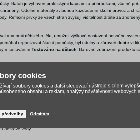
můcky. Batoh je vybaven praktickými kapsami a přihrádkami, včetně po
 chráněný. Odolné materiály zvládnou každodenní školní provoz a chrá
y. Reflexní prvky ze všech stran zvyšují viditelnost dítěte za zhoršen
val anatomii dětského těla, umožnil výškové nastavení nosného systé
 pomáhal organizovat školní pomůcky, byl odolný a zároveň dobře vidit
lským testováním
Testováno na dětech
. Barevné zobrazení produktu 
bory cookies
ívají soubory cookies a další sledovací nástroje s cílem vylepš
způsobeného obsahu a reklam, analýzy návštěvnosti webových st
é předvolby
Odmítám
ku dešťové vody