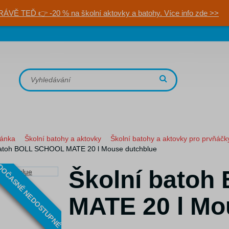
RÁVĚ TEĎ 👉 -20 % na školní aktovky a batohy. Více info zde >>
ránka
Školní batohy a aktovky
Školní batohy a aktovky pro prvňáčk
batoh BOLL SCHOOL MATE 20 l Mouse dutchblue
OČASNĚ NEDOSTUPNÉ
Školní bato
MATE 20 l Mo