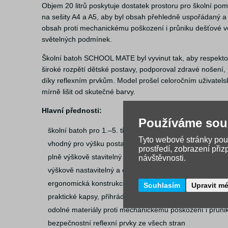
Objem 20 litrů poskytuje dostatek prostoru pro školní po
na sešity A4 a A5, aby byl obsah přehledně uspořádaný a
obsah proti mechanickému poškození i průniku dešťové vod
světelných podmínek.
Školní batoh SCHOOL MATE byl vyvinut tak, aby respekto
široké rozpětí dětské postavy, podporoval zdravé nošení,
díky reflexním prvkům. Model prošel celoročním uživate
mírně lišit od skutečné barvy.
Hlavní přednosti:
Používáme sou
školní batoh pro 1.–5. třídu
Tyto webové stránky použ
vhodný pro výšku postavy 119–155 cm
prostředí, zobrazení při
plně výškově stavitelný zádový systém SP-system
návštěvnosti.
výškově nastavitelný a odnímatelný bederní pás
ergonomická konstrukce podporující zdravé nošení
Souhlasím
Upravit m
praktické kapsy, přihrádky a pořadač na sešity A4 a A5
odolné materiály proti mechanickému poškození i průni
bezpečnostní reflexní prvky ze všech stran