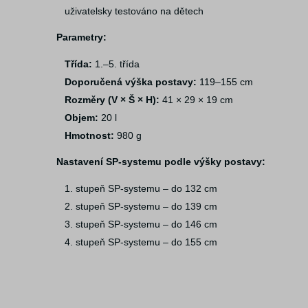
uživatelsky testováno na dětech
Parametry:
Třída:
1.–5. třída
Doporučená výška postavy:
119–155 cm
Rozměry (V × Š × H):
41 × 29 × 19 cm
Objem:
20 l
Hmotnost:
980 g
Nastavení SP-systemu podle výšky postavy:
1. stupeň SP-systemu – do 132 cm
2. stupeň SP-systemu – do 139 cm
3. stupeň SP-systemu – do 146 cm
4. stupeň SP-systemu – do 155 cm