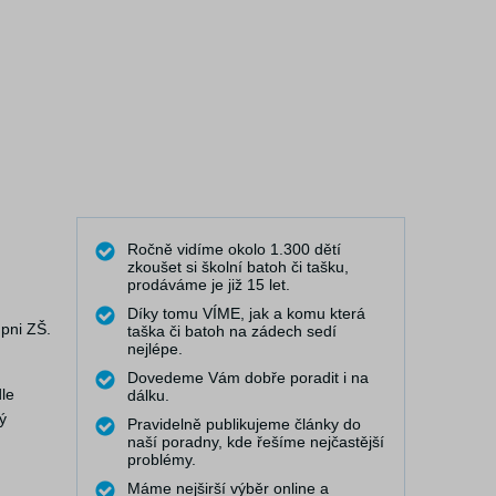
Ročně vidíme okolo 1.300 dětí
zkoušet si školní batoh či tašku,
prodáváme je již 15 let.
Díky tomu VÍME, jak a komu která
upni ZŠ.
taška či batoh na zádech sedí
nejlépe.
Dovedeme Vám dobře poradit i na
le
dálku.
ý
Pravidelně publikujeme články do
naší poradny, kde řešíme nejčastější
problémy.
Máme nejširší výběr online a