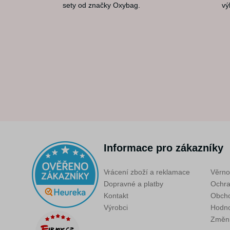
sety od značky Oxybag.
vý
Informace pro zákazníky
Vrácení zboží a reklamace
Věrno
Dopravné a platby
Ochra
Kontakt
Obcho
Výrobci
Hodno
Změni