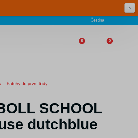
×
Čeština
0
0
y
Batohy do první třídy
h BOLL SCHOOL
use dutchblue