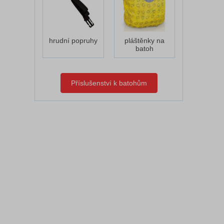
hrudní popruhy
pláštěnky na
batoh
Příslušenství k batohům