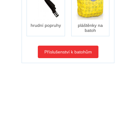
hrudní popruhy
pláštěnky na
batoh
Příslušenství k batohům