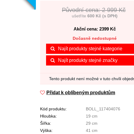
Původní cena: 2 999 Kč
ušetříte
600 Kč (s DPH)
Akční cena: 2399
Kč
Dočasně nedostupné
Najít produkty stejné kategorie
Najít produkty stejné značky
Tento produkt není možné v tuto chvíli objed
Přidat k oblíbeným produktům
Kód produktu:
BOLL_117404076
Hloubka:
19 cm
Šířka:
29 cm
Výška:
41 cm