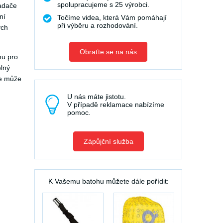
spolupracujeme s 25 výrobci.
řadače
ní
Točíme videa, která Vám pomáhají
při výběru a rozhodování.
ých
Obraťte se na nás
mu pro
elný
se může
U nás máte jistotu.
V případě reklamace nabízíme
pomoc.
Zápůjční služba
K Vašemu batohu můžete dále pořídit: