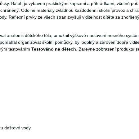
můcky. Batoh je vybaven praktickými kapsami a přihrádkami, včetně po
 chráněný. Odolné materiály zvládnou každodenní školní provoz a chrá
y. Reflexní prvky ze všech stran zvyšují viditelnost dítěte za zhoršen
val anatomii dětského těla, umožnil výškové nastavení nosného systé
 pomáhal organizovat školní pomůcky, byl odolný a zároveň dobře vidit
lským testováním
Testováno na dětech
. Barevné zobrazení produktu 
ku dešťové vody