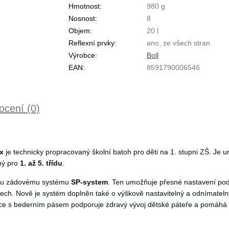
Hmotnost:
980 g
Nosnost:
8
Objem:
20 l
Reflexní prvky:
ano, ze všech stran
Výrobce:
Boll
EAN:
8591790006546
cení (0)
x
je technicky propracovaný školní batoh pro děti na 1. stupni ZŠ. Je u
ný pro
1. až 5. třídu
.
nému zádovému systému
SP-system
. Ten umožňuje přesné nastavení pod
ech. Nově je systém doplněn také o výškově nastavitelný a odnímateln
kce s bederním pásem podporuje zdravý vývoj dětské páteře a pomáhá