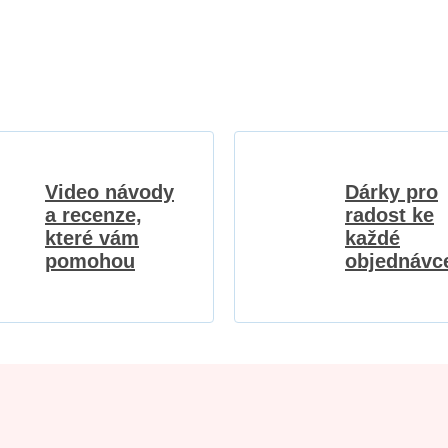
Video návody
Dárky pro
a recenze,
radost ke
které vám
každé
pomohou
objednávc