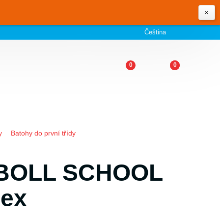
×
Čeština
0
0
y
Batohy do první třídy
h BOLL SCHOOL
Rex