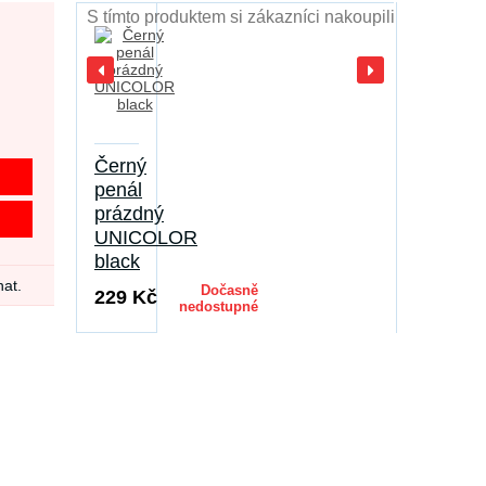
S tímto produktem si zákazníci nakoupili
Černý
penál
prázdný
UNICOLOR
black
nat.
Dočasně
229 Kč
nedostupné