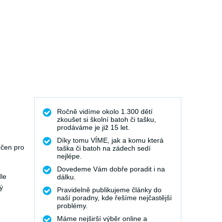
Ročně vidíme okolo 1.300 dětí
zkoušet si školní batoh či tašku,
prodáváme je již 15 let.
Díky tomu VÍME, jak a komu která
rčen pro
taška či batoh na zádech sedí
nejlépe.
Dovedeme Vám dobře poradit i na
le
dálku.
ý
Pravidelně publikujeme články do
naší poradny, kde řešíme nejčastější
problémy.
Máme nejširší výběr online a