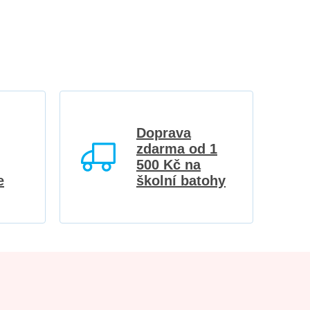
Doprava
zdarma od 1
500 Kč na
e
školní batohy