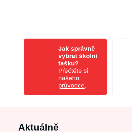
Jak správně
vybrat školní
tašku?
Přečtěte si
našeho
průvodce
.
Aktuálně