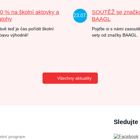
20 % na školní aktovky a
SOUTĚŽ se značk
23.07.
atohy
BAAGL
ávě teď je čas pořídit školní
Pojďte si s námi zasoutě
bavu výhodně!
sety od značky BAAGL.
Všechny aktuality
Sledujte
stní program