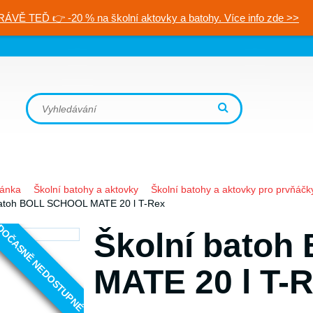
RÁVĚ TEĎ 👉 -20 % na školní aktovky a batohy. Více info zde >>
ránka
Školní batohy a aktovky
Školní batohy a aktovky pro prvňáčk
batoh BOLL SCHOOL MATE 20 l T-Rex
OČASNĚ NEDOSTUPNÉ
Školní bato
MATE 20 l T-