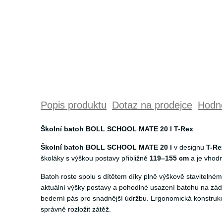
Popis produktu
Dotaz na prodejce
Hodno
Školní batoh BOLL SCHOOL MATE 20 l T-Rex
Školní batoh BOLL SCHOOL MATE 20 l
v designu
T-Re
školáky s výškou postavy přibližně
119–155 cm
a je vhod
Batoh roste spolu s dítětem díky plně výškově stavitel
aktuální výšky postavy a pohodlné usazení batohu na zád
bederní pás pro snadnější údržbu. Ergonomická konstru
správně rozložit zátěž.