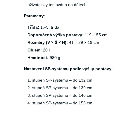
uživatelsky testováno na dětech
Parametry:
Třída:
1.–5. třída
Doporučená výška postavy:
119–155 cm
Rozměry (V × Š × H):
41 × 29 × 19 cm
Objem:
20 l
Hmotnost:
980 g
Nastavení SP-systemu podle výšky postavy:
1. stupeň SP-systemu – do 132 cm
2. stupeň SP-systemu – do 139 cm
3. stupeň SP-systemu – do 146 cm
4. stupeň SP-systemu – do 155 cm