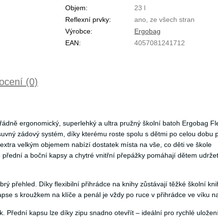
Objem:
23 l
Reflexní prvky:
ano, ze všech stran
Výrobce:
Ergobag
EAN:
4057081241712
cení (0)
řádně ergonomický, superlehký a ultra pružný školní batoh Ergobag Fl
uvný zádový systém, díky kterému roste spolu s dětmi po celou dobu 
 extra velkým objemem nabízí dostatek místa na vše, co děti ve škole
ické přední a boční kapsy a chytré vnitřní přepážky pomáhají dětem udrže
rý přehled. Díky flexibilní přihrádce na knihy zůstávají těžké školní kni
pse s kroužkem na klíče a penál je vždy po ruce v přihrádce ve víku na
 Přední kapsu lze díky zipu snadno otevřít – ideální pro rychlé uložen