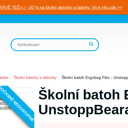
RÁVĚ TEĎ 👉 -20 % na školní aktovky a batohy. Více info zde >>
ránka
Školní batohy a aktovky
Školní batoh Ergobag Flex - Unstop
OČASNĚ NEDOSTUPNÉ
Školní batoh 
UnstoppBear