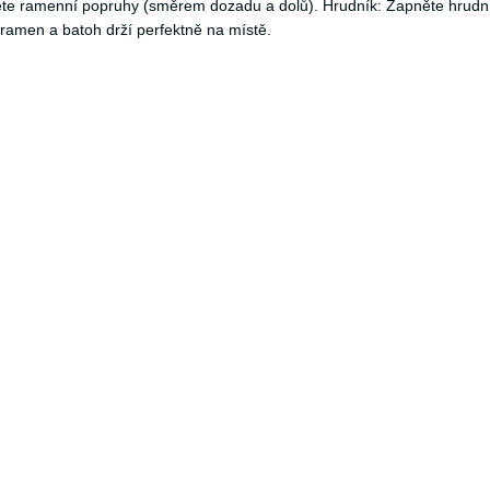
něte ramenní popruhy (směrem dozadu a dolů). Hrudník: Zapněte hrudn
ramen a batoh drží perfektně na místě.