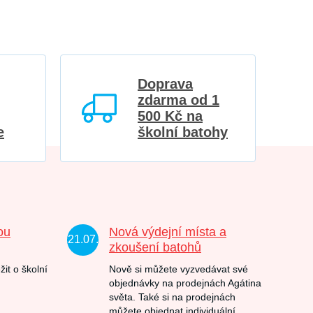
Doprava
zdarma od 1
500 Kč na
e
školní batohy
ou
Nová výdejní místa a
21.07.
zkoušení batohů
žit o školní
Nově si můžete vyzvedávat své
objednávky na prodejnách Agátina
světa. Také si na prodejnách
můžete objednat individuální