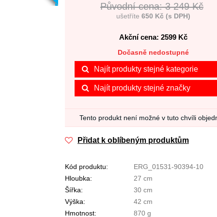
Původní cena: 3 249 Kč
ušetříte
650 Kč (s DPH)
Akční cena: 2599
Kč
Dočasně nedostupné
Najít produkty stejné kategorie
Najít produkty stejné značky
Tento produkt není možné v tuto chvíli objed
Přidat k oblíbeným produktům
Kód produktu:
ERG_01531-90394-10
Hloubka:
27 cm
Šířka:
30 cm
Výška:
42 cm
Hmotnost:
870 g