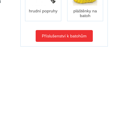
í
hrudní popruhy
pláštěnky na
batoh
Příslušenství k batohům