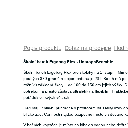
Popis produktu
Dotaz na prodejce
Hodno
Školní batoh Ergobag Flex - UnstoppBearable
Školní batoh Ergobag Flex pro školáky na 1. stupni. Mimo
pouhých 870 gramů a objem batohu je 23 l. Batoh má pos
ročníků základní školy – od 100 do 150 cm jejich výšky. S
potřebují, a přesto zůstává ultralehký a flexibilní. Prakt
pořádek ve svých věcech.
Děti mají v hlavní přihrádce s prostorem na sešity vždy dob
blízko zad. Cennosti najdou bezpečné místo v síťované ka
V bočních kapsách je místo na láhev s vodou nebo deštník.