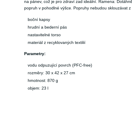
na pánev, což je pro zdraví zad ideální. Ramena: Dotáh
popruh v pohodlné výšce. Popruhy nebudou sklouzávat z 
boční kapsy
hrudní a bederní pás
nastavitelné torso
materiál z recyklovaných textilií
Parametry:
vodu odpuzující povrch (PFC-free)
rozměry: 30 x 42 x 27 cm
hmotnost: 870 g
objem: 23 l