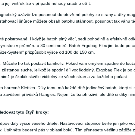
 její vnitřek lze v případě nehody snadno otřít.
agnetický uzávěr lze posunout do otevřené polohy ze strany a díky ma
 a stahovací šňůrce můžete obsah batohu stáhnout, posunout tak váhu t
 polstrované. I když je batoh plný věcí, sedí pohodlně a efektivně od
yrostou v průměru o 30 centimetrů. Batoh Ergobag Flex jim bude po c
-Size-System“ přizpůsobit výšce od 100 do 150 cm.
. Můžete ho tak postavit kamkoliv. Pokud vám omylem spadne do louž
 zůstanou suché, jelikož je spodní díl voděodolný. Ergobag Flex je po
imž je školák skvěle viditelný ze všech stran a za každého počasí.
ro barevné Kletties. Díky tomu má každé dítě jedinečný batoh, který si
zavěšení přívěsků Hangies. Nejen, že batoh oživí, ale dítě si díky nim
edovat tyto čtyři kroky:
dpovídaly výšce vašeho dítěte. Nastavovací stupnice berte jen jako vod
ky: Utáhněte bederní pás v oblasti boků. Tím přenesete většinu zátěže 