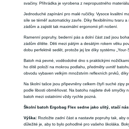
svačiny. Přihrádka je vyrobena z nepropustného materiálu a
Jednoduché zapínání pro malé ručičky. Vysoce kvalitní m
síle se téměř automaticky zavře. Díky flexibilnímu tvaru
zádům a zajistit tak maximální ergonomii při nošení.
Ramenní popruhy, bederní pás a dolní část zad jsou bohatě
zádům dítěte. Děti mezi pátým a desátým rokem věku pov
dobu perfektně sedět, protože jej lze díky systému „Your
Batoh má pevné, voděodolné dno s praktickými nožičkami
ho dítě položí na mokrou podlahu, předměty uvnitř batohu
obvodu vybaven velkým množstvím reflexních prvků, díky n
Na školní tašce jsou připevněny celkem čtyři suché zipy p
podle libosti obměňovat. Na batohu najdete dvě smyčky na 
batoh mezi ostatními vždy rychle pozná.
Školní batoh Ergobag Flex sedne jako ulitý, stačí násl
Výška:
Rozložte zadní část a nastavte popruhy tak, aby o
důležité je, aby to bylo pohodlné pro vašeho školáka. Bo