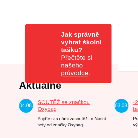
Jak správně
vybrat školní
tašku?
Přečtěte si
našeho
průvodce
.
Aktuálně
SOUTĚŽ se značkou
-
04.08.
03.08.
Oxybag
b
Pojďte si s námi zasoutěžit o školní
Pr
sety od značky Oxybag.
vý