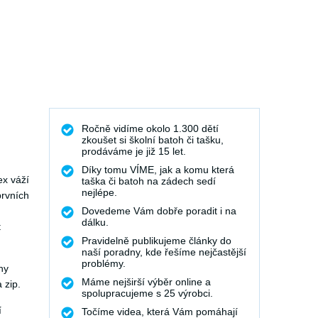
Ročně vidíme okolo 1.300 dětí
zkoušet si školní batoh či tašku,
prodáváme je již 15 let.
Díky tomu VÍME, jak a komu která
ex váží
taška či batoh na zádech sedí
nejlépe.
prvních
Dovedeme Vám dobře poradit i na
dálku.
t
Pravidelně publikujeme články do
naší poradny, kde řešíme nejčastější
problémy.
hy
Máme nejširší výběr online a
 zip.
spolupracujeme s 25 výrobci.
í
Točíme videa, která Vám pomáhají