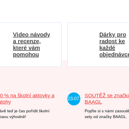
Video návody
Dárky pro
a recenze,
radost ke
které vám
každé
pomohou
objednávc
20 % na školní aktovky a
SOUTĚŽ se značk
23.07.
atohy
BAAGL
ávě teď je čas pořídit školní
Pojďte si s námi zasoutě
bavu výhodně!
sety od značky BAAGL.