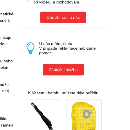
při výběru a rozhodování.
gnetické
Obraťte se na nás
ěsně k
lehčuje
U nás máte jistotu.
elou
V případě reklamace nabízíme
pomoc.
e, nebo
 celém
Zápůjční služba
 může
 svůj
K Vašemu batohu můžete dále pořídit:
ítko,
z ramen