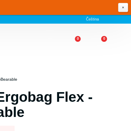
×
Čeština
0
0
pBearable
Ergobag Flex -
able