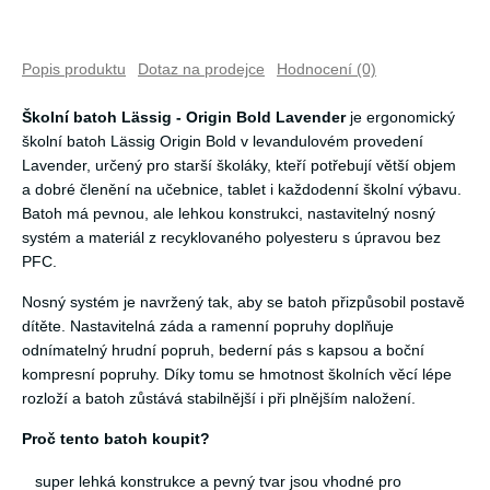
Popis produktu
Dotaz na prodejce
Hodnocení (0)
Školní batoh Lässig - Origin Bold Lavender
je ergonomický
školní batoh Lässig Origin Bold v levandulovém provedení
Lavender, určený pro starší školáky, kteří potřebují větší objem
a dobré členění na učebnice, tablet i každodenní školní výbavu.
Batoh má pevnou, ale lehkou konstrukci, nastavitelný nosný
systém a materiál z recyklovaného polyesteru s úpravou bez
PFC.
Nosný systém je navržený tak, aby se batoh přizpůsobil postavě
dítěte. Nastavitelná záda a ramenní popruhy doplňuje
odnímatelný hrudní popruh, bederní pás s kapsou a boční
kompresní popruhy. Díky tomu se hmotnost školních věcí lépe
rozloží a batoh zůstává stabilnější i při plnějším naložení.
Proč tento batoh koupit?
super lehká konstrukce a pevný tvar jsou vhodné pro