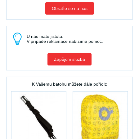
Obraťte se na nás
U nás máte jistotu.
V případě reklamace nabízíme pomoc.
Zápůjční služba
K Vašemu batohu můžete dále pořídit: