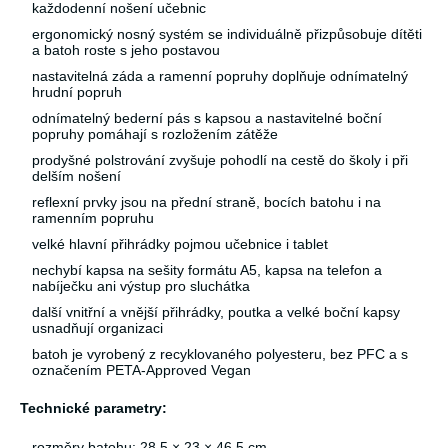
každodenní nošení učebnic
ergonomický nosný systém se individuálně přizpůsobuje dítěti
a batoh roste s jeho postavou
nastavitelná záda a ramenní popruhy doplňuje odnímatelný
hrudní popruh
odnímatelný bederní pás s kapsou a nastavitelné boční
popruhy pomáhají s rozložením zátěže
prodyšné polstrování zvyšuje pohodlí na cestě do školy i při
delším nošení
reflexní prvky jsou na přední straně, bocích batohu i na
ramenním popruhu
velké hlavní přihrádky pojmou učebnice i tablet
nechybí kapsa na sešity formátu A5, kapsa na telefon a
nabíječku ani výstup pro sluchátka
další vnitřní a vnější přihrádky, poutka a velké boční kapsy
usnadňují organizaci
batoh je vyrobený z recyklovaného polyesteru, bez PFC a s
označením PETA-Approved Vegan
Technické parametry:
rozměry batohu: 28,5 × 23 × 46,5 cm