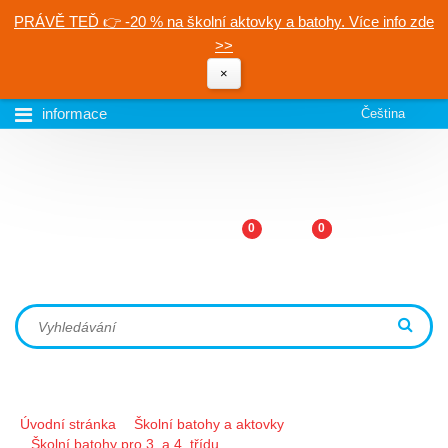
PRÁVĚ TEĎ 👉 -20 % na školní aktovky a batohy. Více info zde
>>
×
informace
Čeština
0
0
Úvodní stránka
Školní batohy a aktovky
Školní batohy pro 3. a 4. třídu