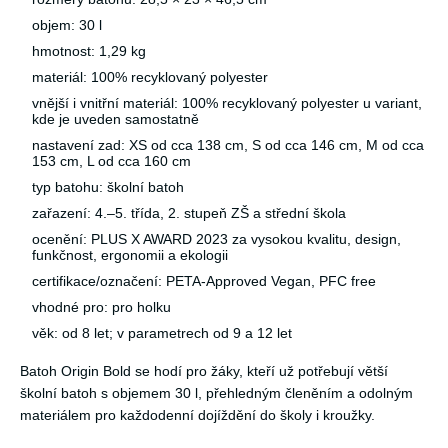
objem: 30 l
hmotnost: 1,29 kg
materiál: 100% recyklovaný polyester
vnější i vnitřní materiál: 100% recyklovaný polyester u variant,
kde je uveden samostatně
nastavení zad: XS od cca 138 cm, S od cca 146 cm, M od cca
153 cm, L od cca 160 cm
typ batohu: školní batoh
zařazení: 4.–5. třída, 2. stupeň ZŠ a střední škola
ocenění: PLUS X AWARD 2023 za vysokou kvalitu, design,
funkčnost, ergonomii a ekologii
certifikace/označení: PETA-Approved Vegan, PFC free
vhodné pro: pro holku
věk: od 8 let; v parametrech od 9 a 12 let
Batoh Origin Bold se hodí pro žáky, kteří už potřebují větší
školní batoh s objemem 30 l, přehledným členěním a odolným
materiálem pro každodenní dojíždění do školy i kroužky.