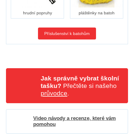
hrudní popruhy
pláštěnky na batoh
Příslušenství k batohům
Jak správně vybrat školní
tašku?
Přečtěte si našeho
průvodce
.
Video návody a recenze, které vám
pomohou