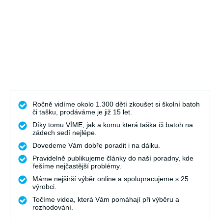
Ročně vidíme okolo 1.300 dětí zkoušet si školní batoh
či tašku, prodáváme je již 15 let.
Díky tomu VÍME, jak a komu která taška či batoh na
zádech sedí nejlépe.
Dovedeme Vám dobře poradit i na dálku.
Pravidelně publikujeme články do naší poradny, kde
řešíme nejčastější problémy.
Máme nejširší výběr online a spolupracujeme s 25
výrobci.
Točíme videa, která Vám pomáhají při výběru a
rozhodování.