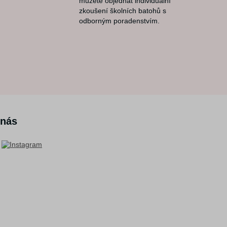
můžete objednat individuální
zkoušení školních batohů s
odborným poradenstvím.
 nás