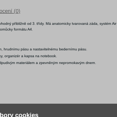
cení (0)
vhodný přibližně od 3. třídy. Má anatomicky tvarovaná záda, systém Air
 pomůcky formátu A4.
ům, hrudnímu pásu a nastavitelnému bedernímu pásu.
ky, organizér a kapsa na notebook.
doodpudivým materiálem a zpevněným nepromokavým dnem.
bory cookies