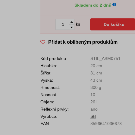
Skladem do 2 dnů
ks
Do košíku
Přidat k oblíbeným produktům
Kód produktu:
STIL_ABM0751
Hloubka:
20 cm
Šířka:
31 cm
Výška:
43 cm
Hmotnost:
800 g
Nosnost:
10
Objem:
26 l
Reflexní prvky:
ano
Výrobce:
Stil
EAN:
8596641036673