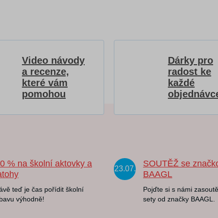
Video návody
Dárky pro
a recenze,
radost ke
které vám
každé
pomohou
objednávc
20 % na školní aktovky a
SOUTĚŽ se značk
23.07.
atohy
BAAGL
ávě teď je čas pořídit školní
Pojďte si s námi zasoutě
bavu výhodně!
sety od značky BAAGL.