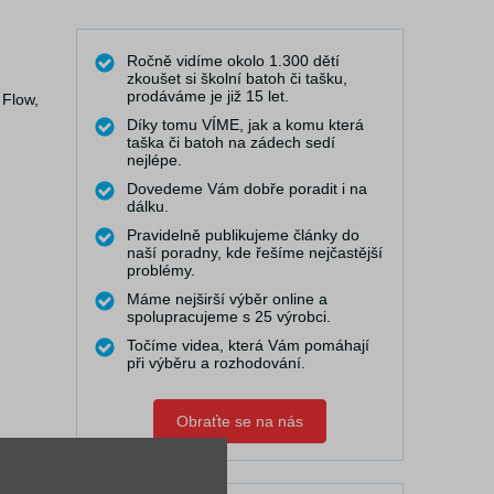
Ročně vidíme okolo 1.300 dětí
zkoušet si školní batoh či tašku,
prodáváme je již 15 let.
 Flow,
Díky tomu VÍME, jak a komu která
taška či batoh na zádech sedí
nejlépe.
Dovedeme Vám dobře poradit i na
dálku.
Pravidelně publikujeme články do
naší poradny, kde řešíme nejčastější
problémy.
Máme nejširší výběr online a
spolupracujeme s 25 výrobci.
Točíme videa, která Vám pomáhají
při výběru a rozhodování.
Obraťte se na nás