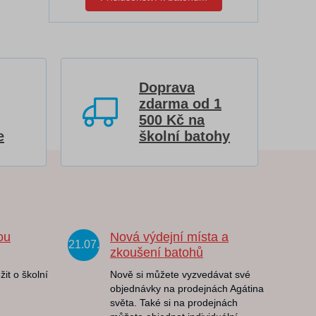
Doprava
zdarma od 1
500 Kč na
e
školní batohy
ou
Nová výdejní místa a
21.07.
zkoušení batohů
žit o školní
Nově si můžete vyzvedávat své
objednávky na prodejnách Agátina
světa. Také si na prodejnách