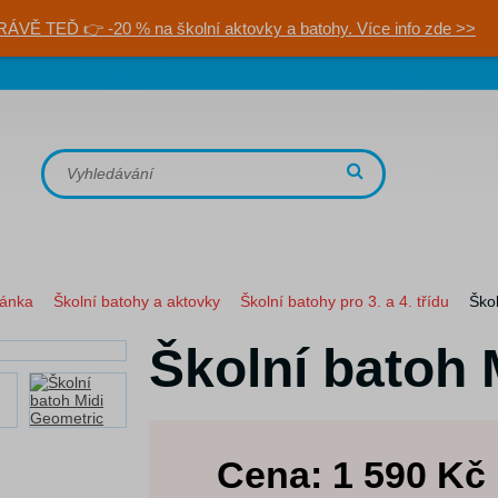
RÁVĚ TEĎ 👉 -20 % na školní aktovky a batohy. Více info zde >>
ránka
Školní batohy a aktovky
Školní batohy pro 3. a 4. třídu
Ško
Školní batoh 
Cena:
1 590
Kč