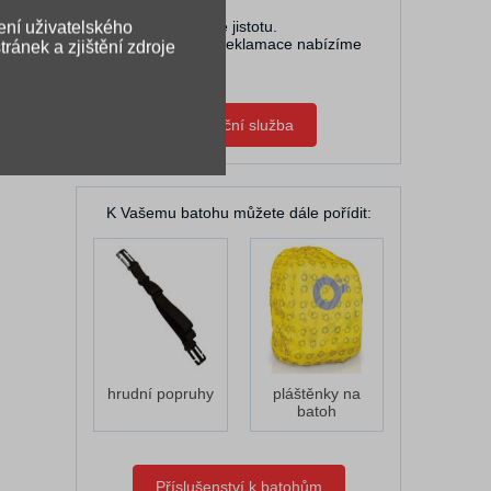
U nás máte jistotu.
ení uživatelského
V případě reklamace nabízíme
ránek a zjištění zdroje
pomoc.
Zápůjční služba
K Vašemu batohu můžete dále pořídit:
hrudní popruhy
pláštěnky na
batoh
Příslušenství k batohům