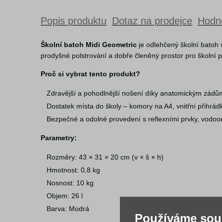
Popis produktu
Dotaz na prodejce
Hodno
Školní batoh Midi Geometric
je odlehčený školní batoh 
prodyšné polstrování a dobře členěný prostor pro školní
Proč si vybrat tento produkt?
Zdravější a pohodlnější nošení díky anatomickým zád
Dostatek místa do školy – komory na A4, vnitřní přihrád
Bezpečné a odolné provedení s reflexními prvky, vo
Parametry:
Rozměry: 43 × 31 × 20 cm (v × š × h)
Hmotnost: 0,8 kg
Nosnost: 10 kg
Objem: 26 l
Barva: Modrá
Používáme sou