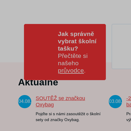
Jak správně
vybrat školní
tašku?
Přečtěte si
našeho
průvodce
.
Aktuálně
SOUTĚŽ se značkou
-
04.08.
03.08.
Oxybag
b
Pojďte si s námi zasoutěžit o školní
Pr
sety od značky Oxybag.
vý