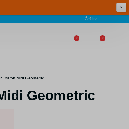
×
Čeština
0
0
lní batoh Midi Geometric
Midi Geometric