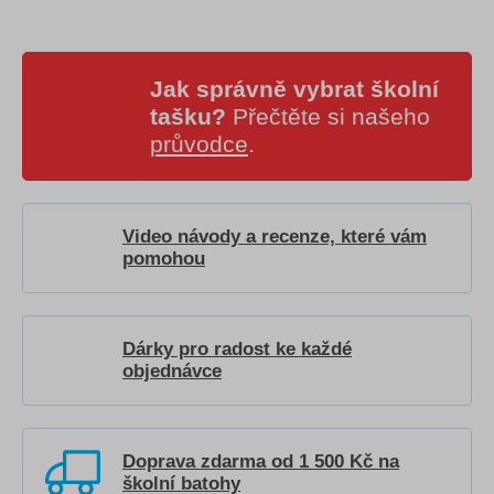
Jak správně vybrat školní
tašku?
Přečtěte si našeho
průvodce
.
Video návody a recenze, které vám
pomohou
Dárky pro radost ke každé
objednávce
Doprava zdarma od 1 500 Kč na
školní batohy