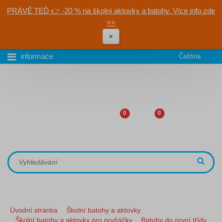
PRÁVĚ TEĎ 👉 -20 % na školní aktovky a batohy. Více info zde
>>
×
informace
Čeština
0
0
Úvodní stránka
Školní batohy a aktovky
Školní batohy a aktovky pro prvňáčky
Batohy do první třídy