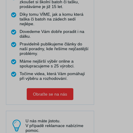
zkoušet si školní batoh či tašku,
prodáváme je již 15 let.
Díky tomu VÍME, jak a komu která
taška či batoh na zádech sedí
nejlépe.
Dovedeme Vám dobře poradit i na
dálku.
Pravidelně publikujeme články do
naší poradny, kde řešíme nejčastější
problémy.
Máme nejširší výběr online a
spolupracujeme s 25 výrobci.
Točíme videa, která Vám pomáhají
při výběru a rozhodování.
Obraťte se na nás
U nás máte jistotu.
V případě reklamace nabízíme
pomoc.