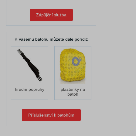
Zápůjční služba
K Vašemu batohu můžete dále pořídit:
hrudní popruhy
pláštěnky na
batoh
Příslušenství k batohům