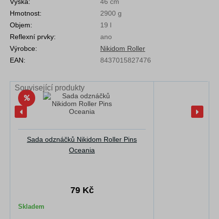
Výška:
46 cm
Hmotnost:
2900 g
Objem:
19 l
Reflexní prvky:
ano
Výrobce:
Nikidom Roller
EAN:
8437015827476
Související produkty
Sada odznáčků Nikidom Roller Pins
Oceania
79 Kč
Skladem