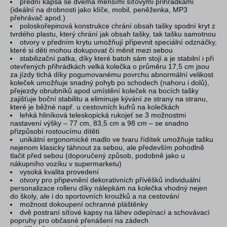
přední kapsa se dvěma menšími síťovými přihrádkami
(ideální na drobnosti jako klíče, mobil, peněženka, MP3
přehrávač apod.)
poloskořepinová konstrukce chrání obsah tašky spodní kryt z
tvrdého plastu, který chrání jak obsah tašky, tak tašku samotnou
otvory v předním krytu umožňují připevnit speciální odznáčky,
které si děti mohou dokupovat či měnit mezi sebou
stabilizační patka, díky které batoh sám stojí a je stabilní i při
otevřených přihrádkách velká kolečka o průměru 17,5 cm jsou
za jízdy tichá díky pogumovanému povrchu abnormální velikost
koleček umožňuje snadný pohyb po schodech (nahoru i dolů),
přejezdy obrubníků apod umístění koleček na bocích tašky
zajišťuje boční stabilitu a eliminuje kývání ze strany na stranu,
které je běžné např. u cestovních kufrů na kolečkách
lehká hliníková teleskopická rukojeť se 3 možnostmi
nastavení výšky – 77 cm, 83,5 cm a 98 cm – se snadno
přizpůsobí rostoucímu dítěti
unikátní ergonomické madlo ve tvaru řídítek umožňuje tašku
nejenom klasicky táhnout za sebou, ale především pohodlně
tlačit před sebou (doporučený způsob, podobně jako u
nákupního vozíku v supermarketu)
vysoká kvalita provedení
otvory pro připevnění dekorativních přívěšků individuální
personalizace rolleru díky nálepkám na kolečka vhodný nejen
do školy, ale i do sportovních kroužků a na cestování
možnost dokoupení ochranné pláštěnky
dvě postraní síťové kapsy na láhev odepínací a schovávací
popruhy pro občasné přenášení na zádech