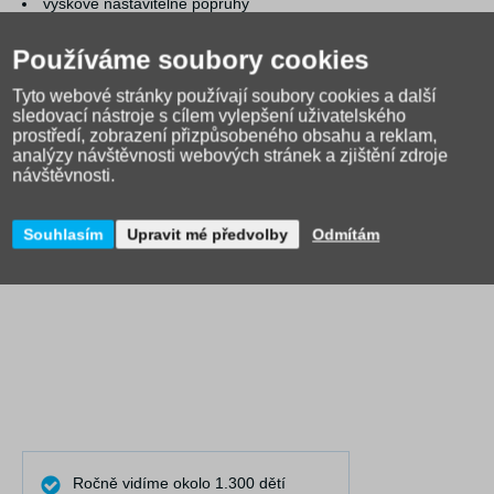
výškově nastavitelné popruhy
velký
reflexní pás
pro dobrou viditelnoust i za špatného
počasí
Používáme soubory cookies
Technické parametry:
Tyto webové stránky používají soubory cookies a další
sledovací nástroje s cílem vylepšení uživatelského
Rozměry tašky (bez rukojeti a koleček): 46 x 39 x 20 cm
prostředí, zobrazení přizpůsobeného obsahu a reklam,
Celkové rozměry (vč. koleček a teleskopické rukojeti v nejnižší
analýzy návštěvnosti webových stránek a zjištění zdroje
pozici): 52 x 32,5 x 21 cm
návštěvnosti.
Hmotnost: 2,9 kg
Objem: 19 l
Výrobce: Nikidom
Souhlasím
Upravit mé předvolby
Odmítám
Ročně vidíme okolo 1.300 dětí