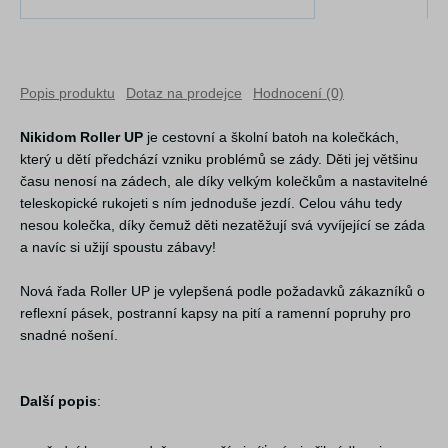
Popis produktu
Dotaz na prodejce
Hodnocení (0)
Nikidom Roller UP
je cestovní a školní batoh na kolečkách,
který u dětí předchází vzniku problémů se zády. Děti jej většinu
času nenosí na zádech, ale díky velkým kolečkům a nastavitelné
teleskopické rukojeti s ním jednoduše jezdí. Celou váhu tedy
nesou kolečka, díky čemuž děti nezatěžují svá vyvíjející se záda
a navíc si užijí spoustu zábavy!
Nová řada Roller UP je vylepšená podle požadavků zákazníků o
reflexní pásek, postranní kapsy na pití a ramenní popruhy pro
snadné nošení.
Další popis
: