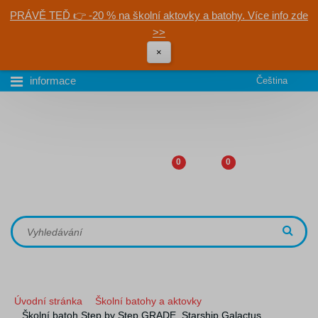
PRÁVĚ TEĎ 👉 -20 % na školní aktovky a batohy. Více info zde
>>
×
informace
Čeština
0
0
Úvodní stránka
Školní batohy a aktovky
Školní batoh Step by Step GRADE, Starship Galactus