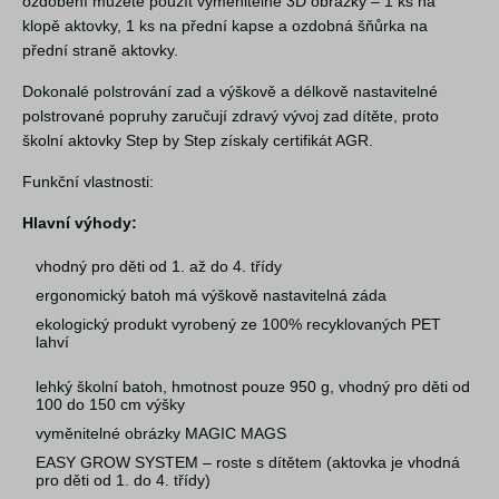
ozdobení můžete použít vyměnitelné 3D obrázky – 1 ks na
klopě aktovky, 1 ks na přední kapse a ozdobná šňůrka na
přední straně aktovky.
Dokonalé polstrování zad a výškově a délkově nastavitelné
polstrované popruhy zaručují zdravý vývoj zad dítěte, proto
školní aktovky Step by Step získaly certifikát AGR.
Funkční vlastnosti:
Hlavní výhody:
vhodný pro děti od 1. až do 4. třídy
ergonomický batoh má výškově nastavitelná záda
ekologický produkt vyrobený ze 100% recyklovaných PET
lahví
lehký školní batoh, hmotnost pouze 950 g, vhodný pro děti od
100 do 150 cm výšky
vyměnitelné obrázky MAGIC MAGS
EASY GROW SYSTEM – roste s dítětem (aktovka je vhodná
pro děti od 1. do 4. třídy)