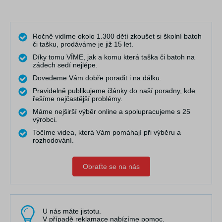
Ročně vidíme okolo 1.300 dětí zkoušet si školní batoh
či tašku, prodáváme je již 15 let.
Díky tomu VÍME, jak a komu která taška či batoh na
zádech sedí nejlépe.
Dovedeme Vám dobře poradit i na dálku.
Pravidelně publikujeme články do naší poradny, kde
řešíme nejčastější problémy.
Máme nejširší výběr online a spolupracujeme s 25
výrobci.
Točíme videa, která Vám pomáhají při výběru a
rozhodování.
Obraťte se na nás
U nás máte jistotu.
V případě reklamace nabízíme pomoc.