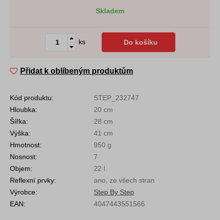
Skladem
ks
Do košíku
Přidat k oblíbeným produktům
Kód produktu:
STEP_232747
Hloubka:
20 cm
Šířka:
28 cm
Výška:
41 cm
Hmotnost:
950 g
Nosnost:
7
Objem:
22 l
Reflexní prvky:
ano, ze všech stran
Výrobce:
Step By Step
EAN:
4047443551566