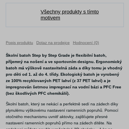
Všechny produkty s tímto
motivem
Popis produktu
Dotaz na prodejce
Hodnocení (0)
Školní batoh Step by Step Grade je flexibilní batoh,
příjemný na nošení a ve sportovním designu. Ergonomický
batoh má výškově nastavitelná záda a díky tomu je vhodný
pro děti od 1. až do 4. třídy. Ekologický batoh je vyrobený
ze 100% recyklovaných PET lahví (z 37 PET lahví) a je
impregnován šetrnou impregnací na vodní bázi a PFC Free
(bez škodlivých PFC chemikálií).
Školní batoh, který se nekácí a perfektně sedí na zádech díky
plynulému výškovému nastavení ramenních popruhů. Pomocí
otočného mechanismu uvnitř aktovky, zajišťujete přesné
nastavení ramenních popruhů přímo na zádech dítěte. Na