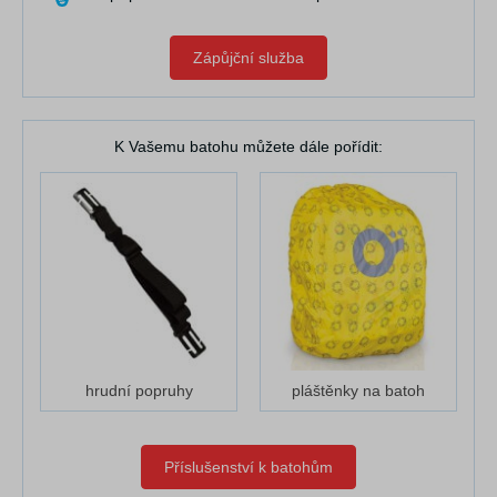
Zápůjční služba
K Vašemu batohu můžete dále pořídit:
hrudní popruhy
pláštěnky na batoh
Příslušenství k batohům