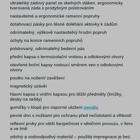
ultralehký zádový panel ze skelných vláken, ergonomicky
tvarovaná záda s prodyšným polstrováním
nastavitelné a ergonomické ramenní popruhy
dotahovací pásky pro těsné doléhání aktovky k zádům
odnímatelný, výškově nastavitelný hrudní popruh
úchyty na konce ramenních popruhů
polstrovaný, odnímatelný bederní pás
přední kapsa s termoizolační vrstvou a odtokovými otvory
otevřené boční kapsy rostoucí směrem ven s odtokovými
otvory
poutko na nošení/ zavěšení
magnetický uzávěr
hlavní kapsa s vnitřní kapsou pro těžší předměty (knížky,
desky na sešity)
gumičky v klopě pro úsporné uložení
penálu
pevné dno s nožkami pro ochranu před nečistotami a vlhkostí
reflexní prvky pro větší bezpečnost v silničním provozu, v šeru
a ve tmě
odolný a vodoodpudivý materiál – použitá impregnace je bez