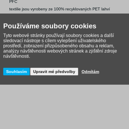
PFC
textilie jsou vyrobeny ze 100% recyklovaných PET lahví
AGR certifikát
možnost dokoupit pláštěnku
Používáme soubory cookies
Parametry:
Tyto webové stránky používají soubory cookies a další
sledovací nástroje s cílem vylepšení uživatelského
prostředí, zobrazení přizpůsobeného obsahu a reklam,
objem:
22 l
analýzy návštěvnosti webových stránek a zjištění zdroje
hmotnost batohu:
cca 950 g
návštěvnosti.
nosnost:
7 kg
vnější rozměr:
h.20 x š.28 x v.41 cm
Souhlasím
Upravit mé předvolby
Odmítám
PRODLOUŽENÁ ZÁRUKA 4 ROKY