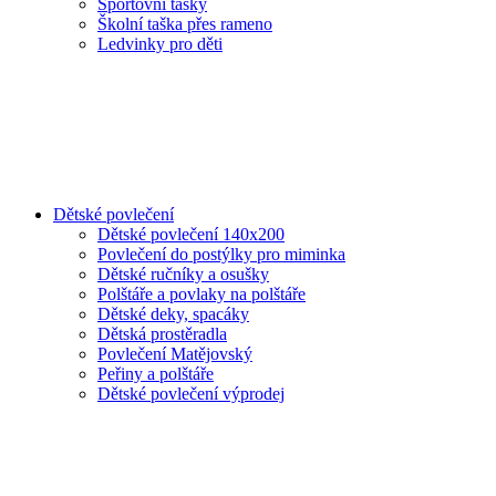
Sportovní tašky
Školní taška přes rameno
Ledvinky pro děti
Dětské povlečení
Dětské povlečení 140x200
Povlečení do postýlky pro miminka
Dětské ručníky a osušky
Polštáře a povlaky na polštáře
Dětské deky, spacáky
Dětská prostěradla
Povlečení Matějovský
Peřiny a polštáře
Dětské povlečení výprodej