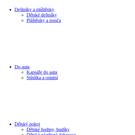
Deštníky a pláštěnky
Dětské deštníky
Pláštěnky a ponča
Do auta
Kapsáře do auta
Stínítka a ostatní
Dětský pokoj
Dětské hodiny, budíky
Dětská nástěnná dekorace