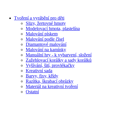
Tvoření a vyrábění pro děti
Slizy, žertovné hmoty
Modelovací hmota, plastelína
Malování pískem
Malování podle čísel
Diamantové malování
Malování na kamínky
Manuální hry - k vybarvení, složení
Zažehlovací korálky a sady korálků
Vyšívání, šití, provlékačky
Kreativní sada
Barvy, fixy, křídy
Razítka, škrabací obrázky
Materiál na kreativní tvoření
Ostatní