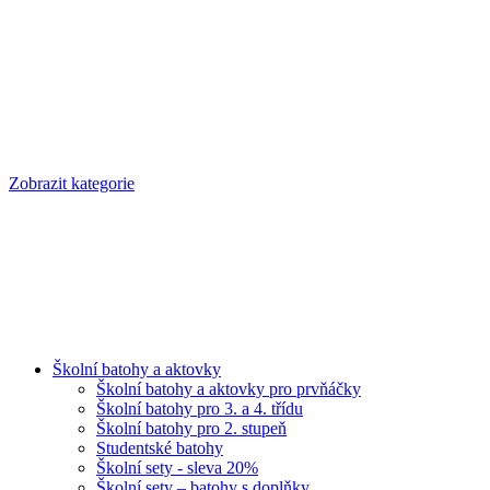
Zobrazit kategorie
Školní batohy a aktovky
Školní batohy a aktovky pro prvňáčky
Školní batohy pro 3. a 4. třídu
Školní batohy pro 2. stupeň
Studentské batohy
Školní sety - sleva 20%
Školní sety – batohy s doplňky