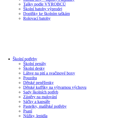
Tašky podle VÝROBCŮ
Školní batohy výprodej
Doplňky ke školním taškám
Rolovací batohy
Školní potřeby
Školní penály
Školní desky
Láhve na pití a svačinové boxy
Pouzdra
Dětské peněženky
Dětské kufříky na výtvarnou výchovu
Sady školních potřeb
Zástěry na malování
Sáčky a kapsáře
Pastelky, malířské potřeby
Psaní
Nůžky, lepidla