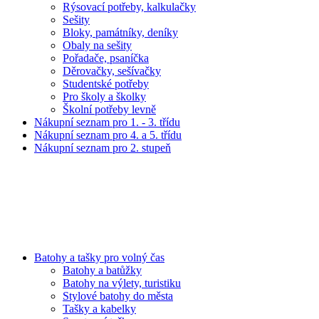
Rýsovací potřeby, kalkulačky
Sešity
Bloky, památníky, deníky
Obaly na sešity
Pořadače, psaníčka
Děrovačky, sešívačky
Studentské potřeby
Pro školy a školky
Školní potřeby levně
Nákupní seznam pro 1. - 3. třídu
Nákupní seznam pro 4. a 5. třídu
Nákupní seznam pro 2. stupeň
Batohy a tašky pro volný čas
Batohy a batůžky
Batohy na výlety, turistiku
Stylové batohy do města
Tašky a kabelky