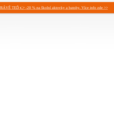
RÁVĚ TEĎ 👉 -20 % na školní aktovky a batohy. Více info zde >>