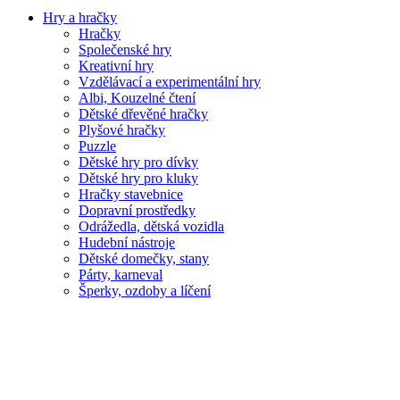
Hry a hračky
Hračky
Společenské hry
Kreativní hry
Vzdělávací a experimentální hry
Albi, Kouzelné čtení
Dětské dřevěné hračky
Plyšové hračky
Puzzle
Dětské hry pro dívky
Dětské hry pro kluky
Hračky stavebnice
Dopravní prostředky
Odrážedla, dětská vozidla
Hudební nástroje
Dětské domečky, stany
Párty, karneval
Šperky, ozdoby a líčení