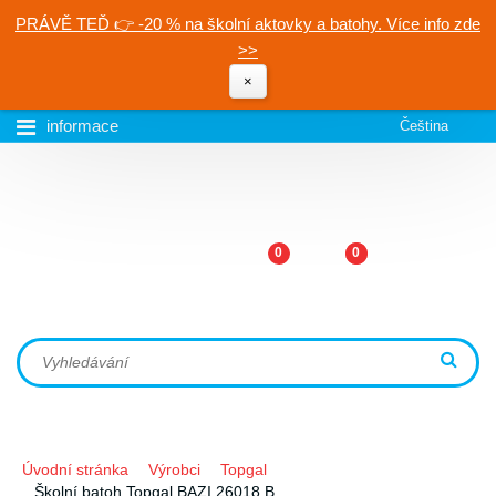
PRÁVĚ TEĎ 👉 -20 % na školní aktovky a batohy. Více info zde
>>
×
informace
Čeština
0
0
Úvodní stránka
Výrobci
Topgal
Školní batoh Topgal BAZI 26018 B