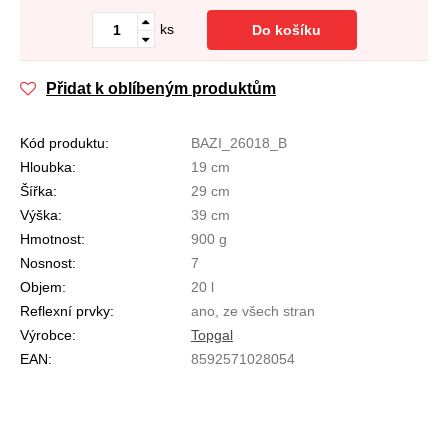
ks
Do košíku
Přidat k oblíbeným produktům
Kód produktu:
BAZI_26018_B
Hloubka:
19 cm
Šířka:
29 cm
Výška:
39 cm
Hmotnost:
900 g
Nosnost:
7
Objem:
20 l
Reflexní prvky:
ano, ze všech stran
Výrobce:
Topgal
EAN:
8592571028054