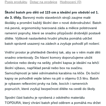
Popis produktu
Dotaz na prodejce
Hodnocení (0)
Školní batoh pro děti od 115 cm a ideální pro období od 1.
do 3. třídy.
Barevný motiv stavebních strojů zaujme malé
školáky a promění každý školní den v nové dobrodružství. Batoh
má pevná, ergonomicky tvarovaná záda a měkce polstrované
ramenní popruhy, které se snadno přizpůsobí drobnější postavě
dítěte. Výškově nastavitelná hrudní přezka pomáhá udržet
batoh správně usazený na zádech a zvyšuje pohodlí při nošení.
Vnitřní prostor je přehledně členěný tak, aby se v něm malé děti
snadno orientovaly. Do hlavní komory doporučujeme uložit
učebnice nebo desky na sešity, přední kapsa je ideální na lehčí
školní výbavu, například penál nebo box na svačinu.
Samozřejmostí je také odnímatelná karabina na klíče. Do boční
kapsy se pohodlně vejde lahev na pití o objemu 0,5 litru. Batoh
je vybaven reflexními prvky na čele, bocích i ramenních
popruzích, které zvyšují bezpečnost dítěte na cestě do školy.
Spodní část batohu je vyrobená z odolného materiálu
TOPDURA, který chrání batoh před oděrem a pomáhá mu držet