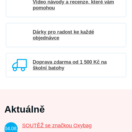
Video návody a recenze, které vám
pomohou
Dárky pro radost ke každé
objednávce
Doprava zdarma od 1 500 Kč na
školní batohy
Aktuálně
SOUTĚŽ se značkou Oxybag
04.08.