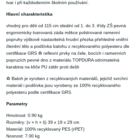
tvar i při každodenním školním používání.
Hlavní charakteristika
vhodný pro děti od 115 cm ideální od 1. do 3. třídy ZŠ pevná
ergonomicky tvarovaná záda měkce polstrované ramenní
popruhy výškově nastavitelná hrudní přezka přehledné vnitřní
členění tělo a podšívka batohu z recyklovaného polyesteru dle
certifikace GRS ♻️ reflexní prvky na čele, bocích i ramenních
popruzích pevné dno z materiálu TOPDURA odnímatelná
karabina na klíče PU zátěr proti dešti
♻️ Batoh je vyroben z recyklovaných materiálů, jejichž svrchní
materiál i podšívka jsou vyrobeny ze 100% recyklovaného
polyesteru podle certifikace GRS.
Parametry
Hmotnost: 0.90 kg
Rozměry: (v × h × š) 39 x 19 x 29 cm
Materiál: 100% recyklovaný PES (rPET)
Nosnost: 7.00 kg