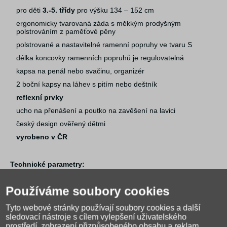
pro děti
3.-5. třídy
pro výšku 134 – 152 cm
ergonomicky tvarovaná záda s měkkým prodyšným
polstrováním z paměťové pěny
polstrované a nastavitelné ramenní popruhy ve tvaru S
délka koncovky ramenních popruhů je regulovatelná
kapsa na penál nebo svačinu, organizér
2 boční kapsy na láhev s pitím nebo deštník
reflexní prvky
ucho na přenášení a poutko na zavěšení na lavici
český design ověřený dětmi
vyrobeno v ČR
Technické parametry:
Rozměr: 42,5 x 31 x 20 cm (výška 38 cm od ramenních
popruhů)
Používáme soubory cookies
Hmotnost: 1000 g
Tyto webové stránky používají soubory cookies a další
Objem: 24 l
sledovací nástroje s cílem vylepšení uživatelského
Záruka: 2 roky
prostředí, zobrazení přizpůsobeného obsahu a reklam,