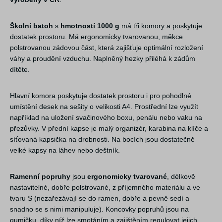
Školní batoh
s
hmotností 1000 g
má tři komory a poskytuje
dostatek prostoru. Má ergonomicky tvarovanou, měkce
polstrovanou zádovou část, která zajišťuje optimální rozložení
váhy a proudění vzduchu. Naplněný hezky přiléhá k zádům
dítěte.
Hlavní komora poskytuje dostatek prostoru i pro pohodlné
umístění desek na sešity o velikosti A4. Prostřední lze využít
například na uložení svačinového boxu, penálu nebo vaku na
přezůvky. V přední kapse je malý organizér, karabina na klíče a
síťovaná kapsička na drobnosti. Na bocích jsou dostatečně
velké kapsy na láhev nebo deštník.
Ramenní popruhy
jsou
ergonomicky tvarované
, délkově
nastavitelné, dobře polstrované, z příjemného materiálu a ve
tvaru S (nezařezávají se do ramen, dobře a pevně sedí a
snadno se s nimi manipuluje). Koncovky popruhů jsou na
gumičku, díky níž lze smotáním a zajištěním regulovat jejich