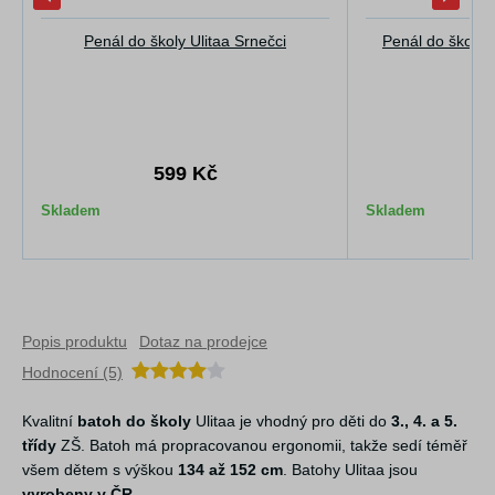
Penál do školy Ulitaa Srnečci
Penál do školy p
599 Kč
5
Skladem
Skladem
Popis produktu
Dotaz na prodejce
Hodnocení (5)
Kvalitní
batoh do školy
Ulitaa je vhodný pro děti do
3., 4. a 5.
třídy
ZŠ. Batoh má propracovanou ergonomii, takže sedí téměř
všem dětem s výškou
134 až 152 cm
. Batohy Ulitaa jsou
vyrobeny v ČR
.