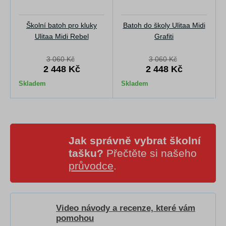
Školní batoh pro kluky
Batoh do školy Ulitaa Midi
Ulitaa Midi Rebel
Grafiti
3 060 Kč
3 060 Kč
2 448 Kč
2 448 Kč
Skladem
Skladem
Jak správně vybrat školní
tašku?
Přečtěte si našeho
průvodce
.
Video návody a recenze, které vám
pomohou