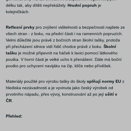
délku tak, aby dítěti nepřekážely.
Hrudní popruh
je
kolejničkách.
Reflexní prvky
pro zvýšení viditelnosti a bezpečnosti najdete ze
všech stran - z boku, na přední části i na ramenních popruzích.
Velmi důležité jsou právě z bočních stran školní tašky, protože
při přecházení silnice vidí řidič chodce právě z boku.
Školní
tašku
je možné připevnit na háček k lavici pomocí látkového
poutka. V horní části je velké ucho k přenášení. Dále má boční
poutko pro uchycení navijáku na čip, klíče nebo přívěšek.
Materiály použité pro výrobu tašky do školy
splňují normy EU
z
hlediska nezávadnosti a je vyvinuta jako český výrobek od
prvotního nápadu, přes vývoj, konstruování až po její
ušití v
ČR
.
Přehled: