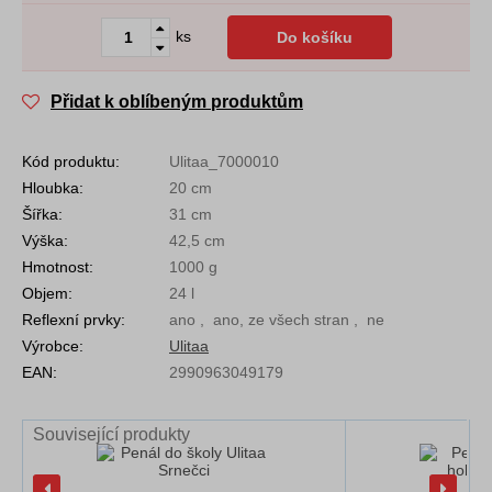
ks
Do košíku
Přidat k oblíbeným produktům
Kód produktu:
Ulitaa_7000010
Hloubka:
20 cm
Šířka:
31 cm
Výška:
42,5 cm
Hmotnost:
1000 g
Objem:
24 l
Reflexní prvky:
ano , ano, ze všech stran , ne
Výrobce:
Ulitaa
EAN:
2990963049179
Související produkty