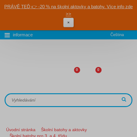
PRÁVĚ TEĎ 👉 -20 % na školní aktovky a batohy. Více info zde
>>
×
informace
Čeština
0
0
Úvodní stránka
Školní batohy a aktovky
Školní batohy pro 3. a 4. třídu