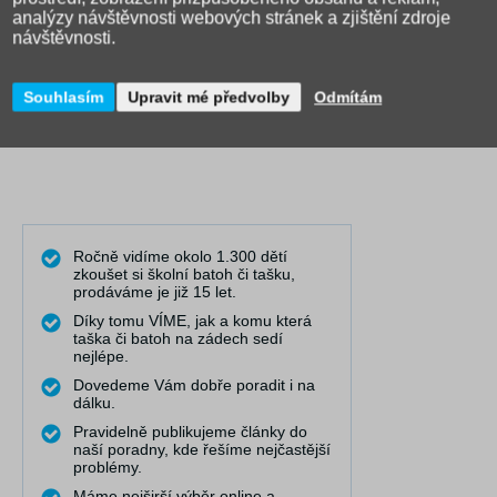
analýzy návštěvnosti webových stránek a zjištění zdroje
návštěvnosti.
Souhlasím
Upravit mé předvolby
Odmítám
Ročně vidíme okolo 1.300 dětí
zkoušet si školní batoh či tašku,
prodáváme je již 15 let.
Díky tomu VÍME, jak a komu která
taška či batoh na zádech sedí
nejlépe.
Dovedeme Vám dobře poradit i na
dálku.
Pravidelně publikujeme články do
naší poradny, kde řešíme nejčastější
problémy.
Máme nejširší výběr online a