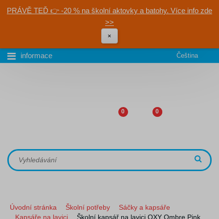
PRÁVĚ TEĎ 👉 -20 % na školní aktovky a batohy. Více info zde
>>
×
informace
Čeština
0
0
Úvodní stránka
Školní potřeby
Sáčky a kapsáře
Kapsáře na lavici
Školní kapsář na lavici OXY Ombre Pink