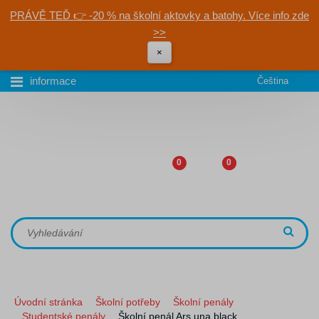
PRÁVĚ TEĎ 👉 -20 % na školní aktovky a batohy. Více info zde
>>
×
informace
Čeština
0
0
Úvodní stránka
Školní potřeby
Školní penály
Studentské penály
Školní penál Ars una black