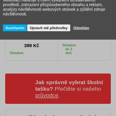
sledovací nástroje s cílem vylepšení uživatelského
prostředí, zobrazení přizpůsobeného obsahu a reklam,
analýzy návštěvnosti webových stránek a zjištění zdroje
návštěvnosti.
Školní penál Ars Una
Ars Una penál Flowery
Souhlasím
Upravit mé předvolby
Odmítám
Doggie
Black
349 Kč
399 Kč
Skladem
do 2
Skladem
dnů
Jak správně vybrat školní
tašku?
Přečtěte si našeho
průvodce
.