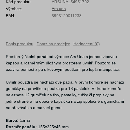
Kód produktu:
ARSUNA_54951792
Výrobce:
Ars una
EAN:
5993120011238
Popis produktu
Dotaz na prodejce
Hodnocení (0)
Prostorný školní
penál
od výrobce Ars Una s jednou zipovou
kapsou a rozměrným úložným prostorem uvnitř. Pouzdro se
uzavírá pomocí zipu s kovovým poutkem pro lepší manipulaci.
Uvnitř pouzdra se nachází dvě patra. V první komoře se nachází
gumičky na pravítko a poutka pro 18 pastelek. V druhé komoře
naleznete 12 gumiček na fixy, pastelky, tužky či propisky na
jedné straně a na opačné kapsičku na zip společně s gumičkami
na ořezávátko a mazací gumu.
Barva:
černá
Rozměr penálu:
155x225x45 mm