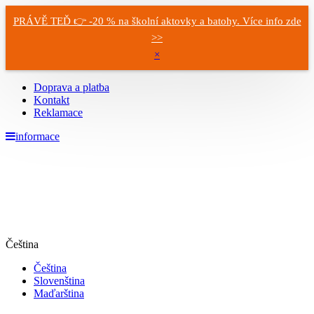
PRÁVĚ TEĎ 👉 -20 % na školní aktovky a batohy. Více info zde
>>
×
Doprava a platba
Kontakt
Reklamace
informace
Čeština
Čeština
Slovenština
Maďarština