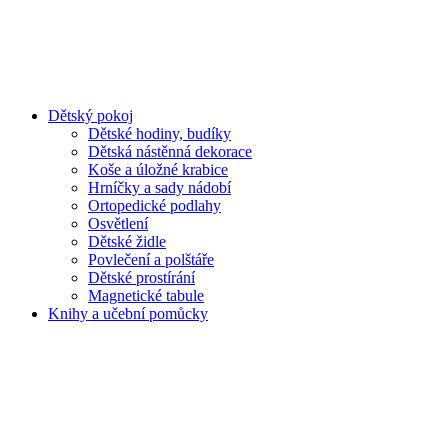
Dětský pokoj
Dětské hodiny, budíky
Dětská nástěnná dekorace
Koše a úložné krabice
Hrníčky a sady nádobí
Ortopedické podlahy
Osvětlení
Dětské židle
Povlečení a polštáře
Dětské prostírání
Magnetické tabule
Knihy a učební pomůcky