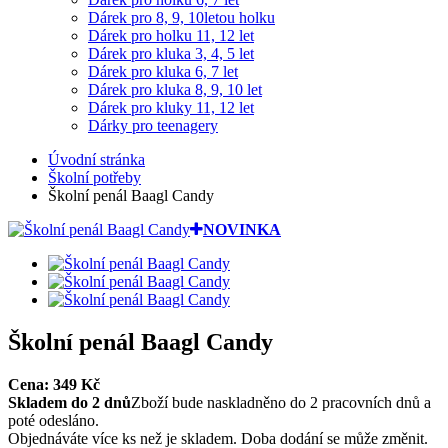
Dárek pro 8, 9, 10letou holku
Dárek pro holku 11, 12 let
Dárek pro kluka 3, 4, 5 let
Dárek pro kluka 6, 7 let
Dárek pro kluka 8, 9, 10 let
Dárek pro kluky 11, 12 let
Dárky pro teenagery
Úvodní stránka
Školní potřeby
Školní penál Baagl Candy
NOVINKA
Školní penál Baagl Candy
Cena:
349
Kč
Skladem do 2 dnů
Zboží bude naskladněno do 2 pracovních dnů a
poté odesláno.
Objednáváte více ks než je skladem. Doba dodání se může změnit.