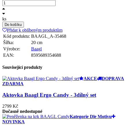
ks
Do košíku
Přidat k oblíbeným produktům
Kód produktu:
BAAGL_A-35468
Šířka:
20 cm
Výrobce:
Baagl
EAN:
8595689354688
Související produkty
AKCE
DOPRAVA
ZDARMA
Aktovka Baagl Ergo Candy - 3dílný set
2799 Kč
Dočasně nedostupné
Kategorie Dle Motivu
NOVINKA