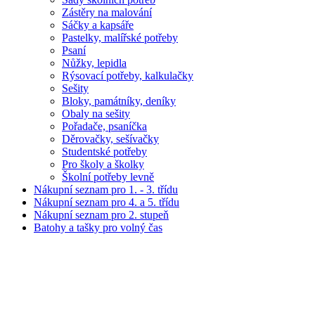
Zástěry na malování
Sáčky a kapsáře
Pastelky, malířské potřeby
Psaní
Nůžky, lepidla
Rýsovací potřeby, kalkulačky
Sešity
Bloky, památníky, deníky
Obaly na sešity
Pořadače, psaníčka
Děrovačky, sešívačky
Studentské potřeby
Pro školy a školky
Školní potřeby levně
Nákupní seznam pro 1. - 3. třídu
Nákupní seznam pro 4. a 5. třídu
Nákupní seznam pro 2. stupeň
Batohy a tašky pro volný čas