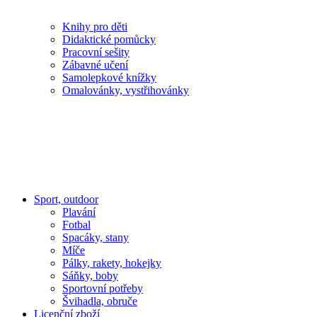
Knihy pro děti
Didaktické pomůcky
Pracovní sešity
Zábavné učení
Samolepkové knížky
Omalovánky, vystřihovánky
Sport, outdoor
Plavání
Fotbal
Spacáky, stany
Míče
Pálky, rakety, hokejky
Sáňky, boby
Sportovní potřeby
Švihadla, obruče
Licenční zboží