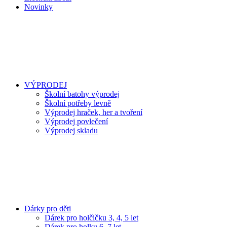
Novinky
VÝPRODEJ
Školní batohy výprodej
Školní potřeby levně
Výprodej hraček, her a tvoření
Výprodej povlečení
Výprodej skladu
Dárky pro děti
Dárek pro holčičku 3, 4, 5 let
Dárek pro holku 6, 7 let