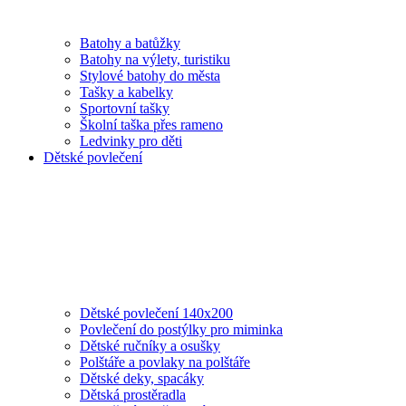
Batohy a batůžky
Batohy na výlety, turistiku
Stylové batohy do města
Tašky a kabelky
Sportovní tašky
Školní taška přes rameno
Ledvinky pro děti
Dětské povlečení
Dětské povlečení 140x200
Povlečení do postýlky pro miminka
Dětské ručníky a osušky
Polštáře a povlaky na polštáře
Dětské deky, spacáky
Dětská prostěradla