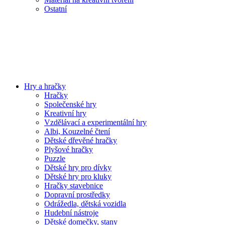
Ostatní
Hry a hračky
Hračky
Společenské hry
Kreativní hry
Vzdělávací a experimentální hry
Albi, Kouzelné čtení
Dětské dřevěné hračky
Plyšové hračky
Puzzle
Dětské hry pro dívky
Dětské hry pro kluky
Hračky stavebnice
Dopravní prostředky
Odrážedla, dětská vozidla
Hudební nástroje
Dětské domečky, stany