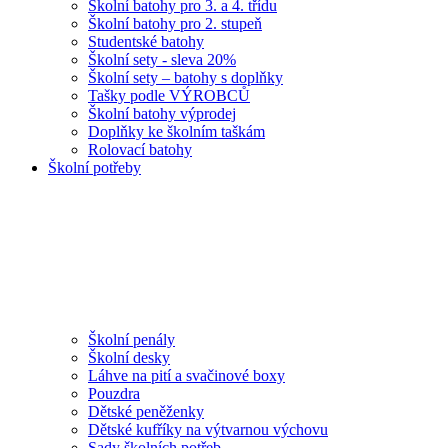
Školní batohy pro 3. a 4. třídu
Školní batohy pro 2. stupeň
Studentské batohy
Školní sety - sleva 20%
Školní sety – batohy s doplňky
Tašky podle VÝROBCŮ
Školní batohy výprodej
Doplňky ke školním taškám
Rolovací batohy
Školní potřeby
Školní penály
Školní desky
Láhve na pití a svačinové boxy
Pouzdra
Dětské peněženky
Dětské kufříky na výtvarnou výchovu
Sady školních potřeb