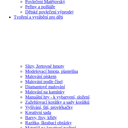
Povlečení Matějovský
Peřiny a polštáře
Dětské povlečení výprodej
Tvoření a vyrábění pro děti
Slizy, žertovné hmoty
Modelovací hmota, plastelína
Malování pískem
Malování podle čísel
Diamantové malování
Malování na kamínky
Manuální hry - k vybarvení, složení
Zažehlovací korálky a sady korálků
Vyšívání, šití, provlékačky
Kreativní sada
Barvy, fixy, křídy
Razítka, škrabací obrázky
Materiál na kreativní tvoření