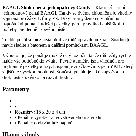
BAAGL Školní penál jednopatrový Candy
– Klasický školní
jednopatrový penál BAAGL Candy se dvěma chlopněmi je vhodný
zejména pro žáky 1. třídy ZŠ. Díky promyšlenému vnitřnímu
uspořádání pomáhá udržet pastelky, pero, pravítko i další školní
potřeby přehledně na svém místě.
Tenhle penál se mezi ostatními ve třídě opravdu neztratí. Snadno jej
navíc sladíte s batohem a dalšími pomůckami BAAGL.
Výhodou je, že penál je možné celý rozložit, takže dítě vždy rychle
najde vše potřebné do výuky. Pevné gumičky jsou vhodné i pro
trojhranné pastelky a fixy. Disponuje značkovým zipem YKK, který
zajišťuje vysokou odolnost. Součástí penálu je také kapsička na
drobnosti a okénko na rozvrh hodin.
Parametry
:
•
Rozměry:
15 x 20 x 4 cm
• Penál je vyroben z recyklovaného materiálu
• Penál je dodáván bez náplně
Hlavní výhody