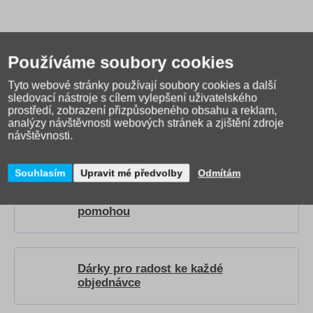
Používáme soubory cookies
Tyto webové stránky používají soubory cookies a další
sledovací nástroje s cílem vylepšení uživatelského
Jak správně vybrat školní
prostředí, zobrazení přizpůsobeného obsahu a reklam,
tašku?
Přečtěte si našeho
analýzy návštěvnosti webových stránek a zjištění zdroje
návštěvnosti.
průvodce
.
Souhlasím
Upravit mé předvolby
Odmítám
Video návody a recenze, které vám
pomohou
Dárky pro radost ke každé
objednávce