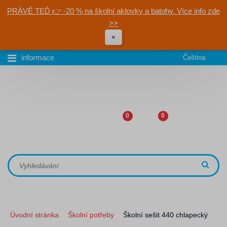
PRÁVĚ TEĎ 👉 -20 % na školní aktovky a batohy. Více info zde
>>
×
informace
Čeština
0
0
Úvodní stránka
Školní potřeby
Školní sešit 440 chlapecký