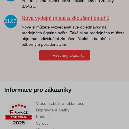
Pojďte si s námi zasoutěžit o školní sety od značky
BAAGL.
Nová výdejní místa a zkoušení batohů
21.07.
Nově si můžete vyzvedávat své objednávky na
prodejnách Agátina světa. Také si na prodejnách můžete
objednat individuální zkoušení školních batohů s
odborným poradenstvím.
Všechny aktuality
Informace pro zákazníky
Vrácení zboží a reklamace
Dopravné a platby
Kontakt
Výrobci