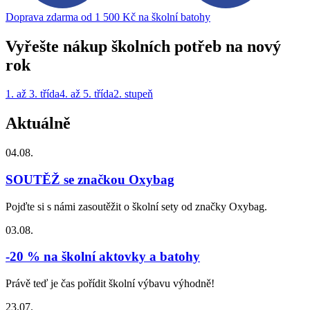
Doprava zdarma od 1 500 Kč na školní batohy
Vyřešte nákup školních potřeb na nový
rok
1. až 3. třída
4. až 5. třída
2. stupeň
Aktuálně
04.08.
SOUTĚŽ se značkou Oxybag
Pojďte si s námi zasoutěžit o školní sety od značky Oxybag.
03.08.
-20 % na školní aktovky a batohy
Právě teď je čas pořídit školní výbavu výhodně!
23.07.