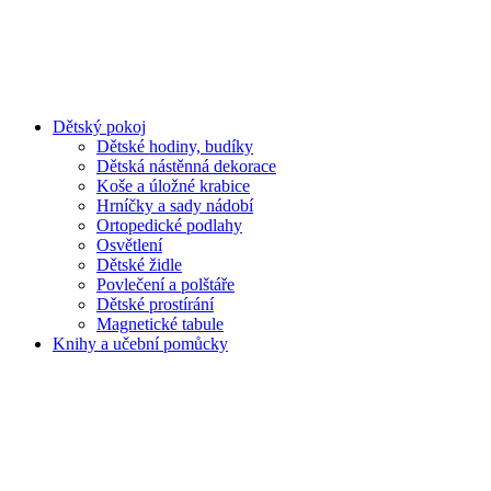
Dětský pokoj
Dětské hodiny, budíky
Dětská nástěnná dekorace
Koše a úložné krabice
Hrníčky a sady nádobí
Ortopedické podlahy
Osvětlení
Dětské židle
Povlečení a polštáře
Dětské prostírání
Magnetické tabule
Knihy a učební pomůcky