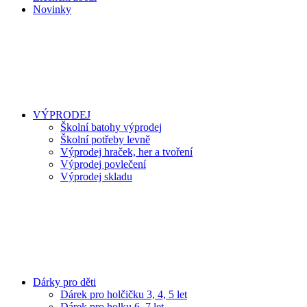
Novinky
VÝPRODEJ
Školní batohy výprodej
Školní potřeby levně
Výprodej hraček, her a tvoření
Výprodej povlečení
Výprodej skladu
Dárky pro děti
Dárek pro holčičku 3, 4, 5 let
Dárek pro holku 6, 7 let