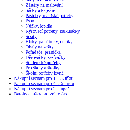
Zástěry na malování
Sáčky a kapsáře
Pastelky, malířské potřeby
Psaní
Nůžky, lepidla
Rýsovací potřeby, kalkulačky
Sešity
Bloky, památníky, deníky
Obaly na sešity
Pořadače, psaníčka
Děrovačky, sešívačky
Studentské potřeby
Pro školy a školky
Školní potřeby levně
Nákupní seznam pro 1. - 3. třídu
Nákupní seznam pro 4. a 5. třídu
Nákupní seznam pro 2. stupeň
Batohy a tašky pro volný čas