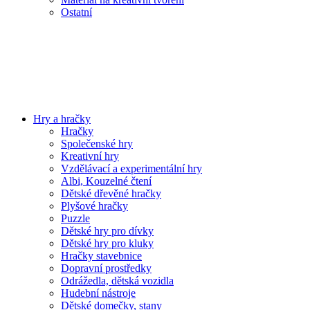
Ostatní
Hry a hračky
Hračky
Společenské hry
Kreativní hry
Vzdělávací a experimentální hry
Albi, Kouzelné čtení
Dětské dřevěné hračky
Plyšové hračky
Puzzle
Dětské hry pro dívky
Dětské hry pro kluky
Hračky stavebnice
Dopravní prostředky
Odrážedla, dětská vozidla
Hudební nástroje
Dětské domečky, stany