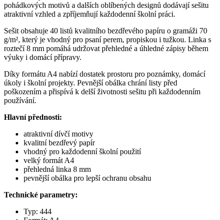
pohádkových motivů a dalších oblíbených designů dodávají sešitu
atraktivní vzhled a zpříjemňují každodenní školní práci.
Sešit obsahuje 40 listů kvalitního bezdřevého papíru o gramáži 70
g/m², který je vhodný pro psaní perem, propiskou i tužkou. Linka s
roztečí 8 mm pomáhá udržovat přehledné a úhledné zápisy během
výuky i domácí přípravy.
Díky formátu A4 nabízí dostatek prostoru pro poznámky, domácí
úkoly i školní projekty. Pevnější obálka chrání listy před
poškozením a přispívá k delší životnosti sešitu při každodenním
používání.
Hlavní přednosti:
atraktivní dívčí motivy
kvalitní bezdřevý papír
vhodný pro každodenní školní použití
velký formát A4
přehledná linka 8 mm
pevnější obálka pro lepší ochranu obsahu
Technické parametry:
Typ: 444