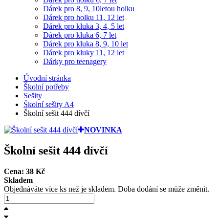
Dárek pro 8, 9, 10letou holku
Dárek pro holku 11, 12 let
Dárek pro kluka 3, 4, 5 let
Dárek pro kluka 6, 7 let
Dárek pro kluka 8, 9, 10 let
Dárek pro kluky 11, 12 let
Dárky pro teenagery
Úvodní stránka
Školní potřeby
Sešity
Školní sešity A4
Školní sešit 444 dívčí
NOVINKA
Školní sešit 444 dívčí
Cena:
38
Kč
Skladem
Objednáváte více ks než je skladem. Doba dodání se může změnit.