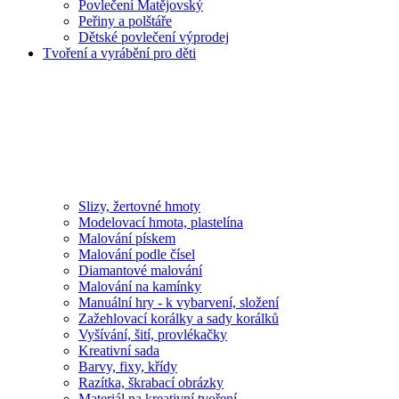
Povlečení Matějovský
Peřiny a polštáře
Dětské povlečení výprodej
Tvoření a vyrábění pro děti
Slizy, žertovné hmoty
Modelovací hmota, plastelína
Malování pískem
Malování podle čísel
Diamantové malování
Malování na kamínky
Manuální hry - k vybarvení, složení
Zažehlovací korálky a sady korálků
Vyšívání, šití, provlékačky
Kreativní sada
Barvy, fixy, křídy
Razítka, škrabací obrázky
Materiál na kreativní tvoření