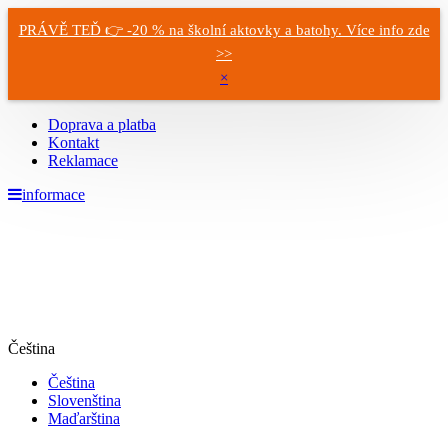
PRÁVĚ TEĎ 👉 -20 % na školní aktovky a batohy. Více info zde
>>
×
Doprava a platba
Kontakt
Reklamace
informace
Čeština
Čeština
Slovenština
Maďarština