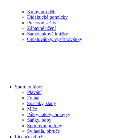
Knihy pro děti
Didaktické pomůcky
Pracovní sešity
Zábavné učení
Samolepkové knížky
Omalovánky, vystřihovánky
Sport, outdoor
Plavání
Fotbal
Spacáky, stany
Míče
Pálky, rakety, hokejky
Sáňky, boby
Sportovní potřeby
Švihadla, obruče
Licenční zboží