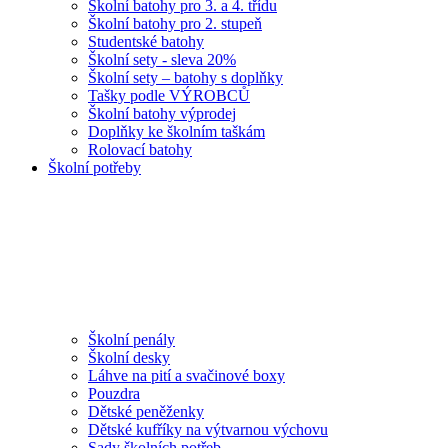
Školní batohy pro 3. a 4. třídu
Školní batohy pro 2. stupeň
Studentské batohy
Školní sety - sleva 20%
Školní sety – batohy s doplňky
Tašky podle VÝROBCŮ
Školní batohy výprodej
Doplňky ke školním taškám
Rolovací batohy
Školní potřeby
Školní penály
Školní desky
Láhve na pití a svačinové boxy
Pouzdra
Dětské peněženky
Dětské kufříky na výtvarnou výchovu
Sady školních potřeb