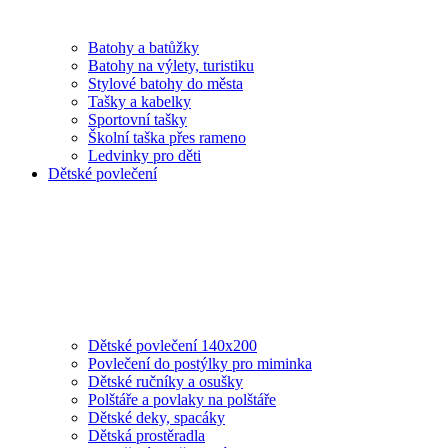
Batohy a batůžky
Batohy na výlety, turistiku
Stylové batohy do města
Tašky a kabelky
Sportovní tašky
Školní taška přes rameno
Ledvinky pro děti
Dětské povlečení
Dětské povlečení 140x200
Povlečení do postýlky pro miminka
Dětské ručníky a osušky
Polštáře a povlaky na polštáře
Dětské deky, spacáky
Dětská prostěradla