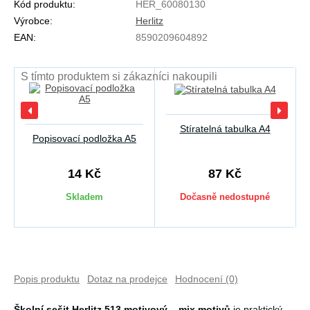
Kód produktu:
HER_60080130
Výrobce:
Herlitz
EAN:
8590209604892
S tímto produktem si zákazníci nakoupili
Stíratelná tabulka A4
Popisovací podložka A5
14 Kč
87 Kč
Skladem
Dočasně nedostupné
Popis produktu
Dotaz na prodejce
Hodnocení (0)
Školní sešit Herlitz 513 motivový – mix motivů
je praktický