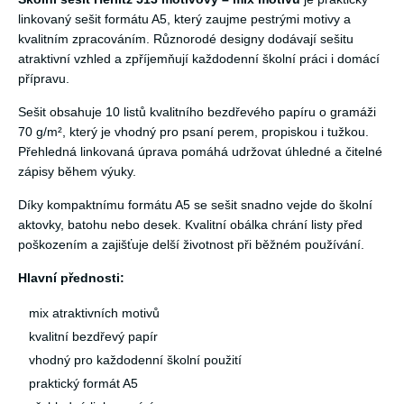
linkovaný sešit formátu A5, který zaujme pestrými motivy a
kvalitním zpracováním. Různorodé designy dodávají sešitu
atraktivní vzhled a zpříjemňují každodenní školní práci i domácí
přípravu.
Sešit obsahuje 10 listů kvalitního bezdřevého papíru o gramáži
70 g/m², který je vhodný pro psaní perem, propiskou i tužkou.
Přehledná linkovaná úprava pomáhá udržovat úhledné a čitelné
zápisy během výuky.
Díky kompaktnímu formátu A5 se sešit snadno vejde do školní
aktovky, batohu nebo desek. Kvalitní obálka chrání listy před
poškozením a zajišťuje delší životnost při běžném používání.
Hlavní přednosti:
mix atraktivních motivů
kvalitní bezdřevý papír
vhodný pro každodenní školní použití
praktický formát A5