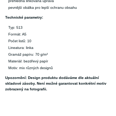
přehledná linkovaná úprava
pevnější obálka pro lepší ochranu obsahu
Technické parametry:
Typ: 513
Formát: A5
Počet listů: 10
Lineatura: linka
Gramáž papíru: 70 g/m²
Materiál: bezdřevý papír
Motiv: mix různých designů
Upozornění: Design produktu dodáváme dle aktuální
skladové zásoby. Není možné garantovat konkrétní motiv
zobrazený na fotografii.