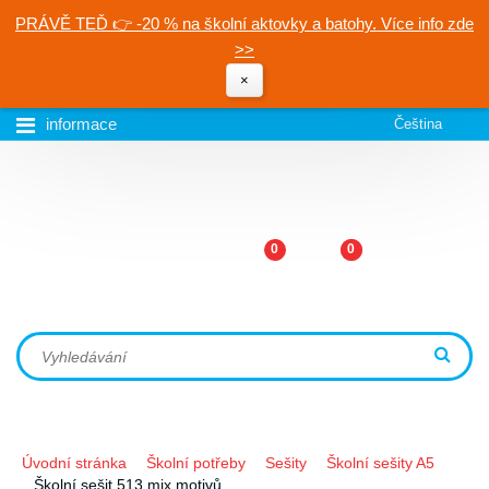
PRÁVĚ TEĎ 👉 -20 % na školní aktovky a batohy. Více info zde
>>
×
informace
Čeština
0
0
Úvodní stránka
Školní potřeby
Sešity
Školní sešity A5
Školní sešit 513 mix motivů