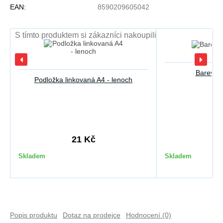
EAN:
8590209605042
S tímto produktem si zákazníci nakoupili
Barevný 
Podložka linkovaná A4 - lenoch
21 Kč
3
Skladem
Skladem
Popis produktu
Dotaz na prodejce
Hodnocení (0)