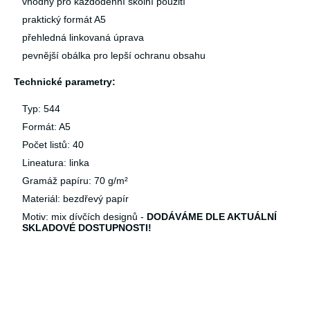
vhodný pro každodenní školní použití
praktický formát A5
přehledná linkovaná úprava
pevnější obálka pro lepší ochranu obsahu
Technické parametry:
Typ: 544
Formát: A5
Počet listů: 40
Lineatura: linka
Gramáž papíru: 70 g/m²
Materiál: bezdřevý papír
Motiv: mix dívčích designů -
DODÁVÁME DLE AKTUÁLNÍ
SKLADOVÉ DOSTUPNOSTI!