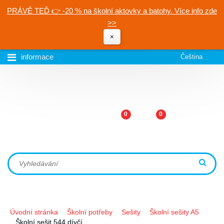
PRÁVĚ TEĎ 👉 -20 % na školní aktovky a batohy. Více info zde
>>
×
informace
Čeština
0
0
Úvodní stránka
Školní potřeby
Sešity
Školní sešity A5
Školní sešit 544 dívčí