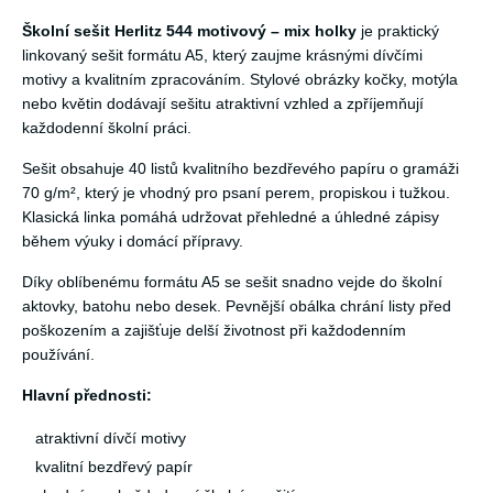
Školní sešit Herlitz 544 motivový – mix holky
je praktický
linkovaný sešit formátu A5, který zaujme krásnými dívčími
motivy a kvalitním zpracováním. Stylové obrázky kočky, motýla
nebo květin dodávají sešitu atraktivní vzhled a zpříjemňují
každodenní školní práci.
Sešit obsahuje 40 listů kvalitního bezdřevého papíru o gramáži
70 g/m², který je vhodný pro psaní perem, propiskou i tužkou.
Klasická linka pomáhá udržovat přehledné a úhledné zápisy
během výuky i domácí přípravy.
Díky oblíbenému formátu A5 se sešit snadno vejde do školní
aktovky, batohu nebo desek. Pevnější obálka chrání listy před
poškozením a zajišťuje delší životnost při každodenním
používání.
Hlavní přednosti:
atraktivní dívčí motivy
kvalitní bezdřevý papír