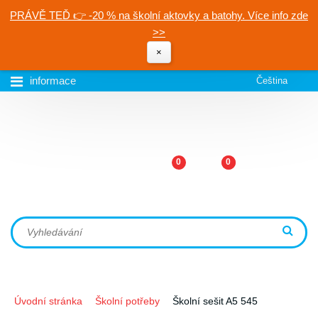
PRÁVĚ TEĎ 👉 -20 % na školní aktovky a batohy. Více info zde
>>
×
informace
Čeština
0
0
Úvodní stránka
Školní potřeby
Školní sešit A5 545