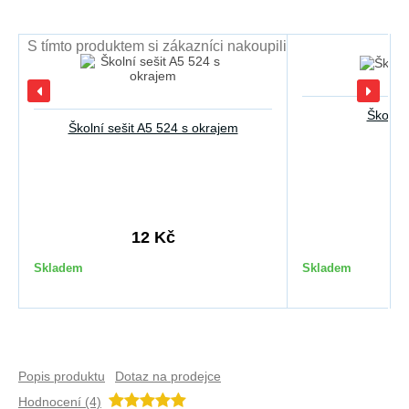
S tímto produktem si zákazníci nakoupili
Školní 
Školní sešit A5 524 s okrajem
12 Kč
2
Skladem
Skladem
Popis produktu
Dotaz na prodejce
Hodnocení (4)