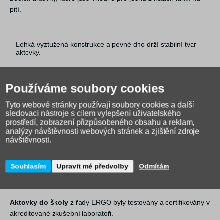
pití.
Lehká vyztužená konstrukce a pevné dno drží stabilní tvar
aktovky.
Velmi nízká hmotnost aktovky, méně než 1 200 g.
Používáme soubory cookies
Objem aktovky je 19 l
Tyto webové stránky používají soubory cookies a další
sledovací nástroje s cílem vylepšení uživatelského
Nosnost 6 kg.
prostředí, zobrazení přizpůsobeného obsahu a reklam,
analýzy návštěvnosti webových stránek a zjištění zdroje
Tělo aktovky je vyrobené z pevného voděodolného materiálu.
návštěvnosti.
Řada reflexních prvků zajistí bezpečnost dítěte.
Souhlasím
Upravit mé předvolby
Odmítám
Aktovka je vybavena trendy přívěskem.
Aktovky do školy
z řady ERGO byly testovány a certifikovány v
akreditované zkušební laboratoři.