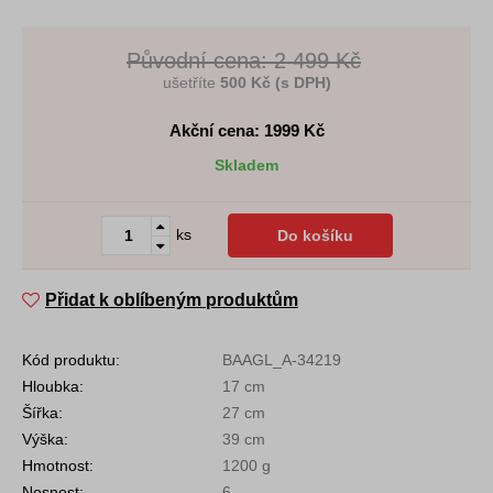
Původní cena: 2 499 Kč
ušetříte
500 Kč (s DPH)
Akční cena: 1999
Kč
Skladem
ks
Do košíku
Přidat k oblíbeným produktům
Kód produktu:
BAAGL_A-34219
Hloubka:
17 cm
Šířka:
27 cm
Výška:
39 cm
Hmotnost:
1200 g
Nosnost:
6