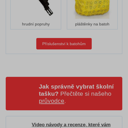
hrudní popruhy
pláštěnky na batoh
Příslušenství k batohům
Jak správně vybrat školní
tašku?
Přečtěte si našeho
průvodce
.
Video návody a recenze, které vám