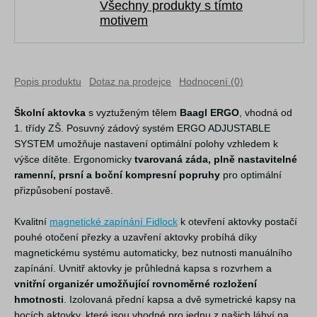
Všechny produkty s tímto
motivem
Popis produktu
Dotaz na prodejce
Hodnocení (0)
Školní aktovka
s vyztuženým tělem
Baagl ERGO
, vhodná od
1. třídy ZŠ. Posuvný zádový systém ERGO ADJUSTABLE
SYSTEM umožňuje nastavení optimální polohy vzhledem k
výšce dítěte. Ergonomicky
tvarovaná záda, plně nastavitelné
ramenní, prsní a boční kompresní popruhy
pro optimální
přizpůsobení postavě.
Kvalitní
magnetické zapínání Fidlock
k otevření aktovky postačí
pouhé otočení přezky a uzavření aktovky probíhá díky
magnetickému systému automaticky, bez nutnosti manuálního
zapínání. Uvnitř aktovky je průhledná kapsa s rozvrhem a
vnitřní organizér umožňující rovnoměrné rozložení
hmotnosti
. Izolovaná přední kapsa a dvě symetrické kapsy na
bocích aktovky, které jsou vhodné pro jednu z našich láhví na