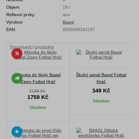
Objem:
19 l
Reflexní prvky:
ano
Výrobce:
Baagl
EAN:
8595689342197
Související produkty
Aktovka do školy Baagl
Školní penál Baagl Fotbal
Zippy Fotbal Hráč
Hráč
349 Kč
2199 Kč
1759 Kč
Skladem
Skladem