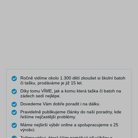
Ročně vidíme okolo 1.300 dětí zkoušet si školní batoh
či tašku, prodáváme je již 15 let.
Díky tomu VÍME, jak a komu která taška či batoh na
zádech sedí nejlépe.
Dovedeme Vám dobře poradit i na dálku.
Pravidelně publikujeme články do naší poradny, kde
řešíme nejčastější problémy.
Máme nejširší výběr online a spolupracujeme s 25
výrobci.
Točíme videa, která Vám pomáhají při výběru a