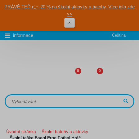
PRÁVĚ TEĎ 👉 -20 % na školní aktovky a batohy. Více info zde
>>
×
informace
Čeština
0
0
Úvodní stránka
Školní batohy a aktovky
Školní taška Baagl Ergo Fotbal Hráč