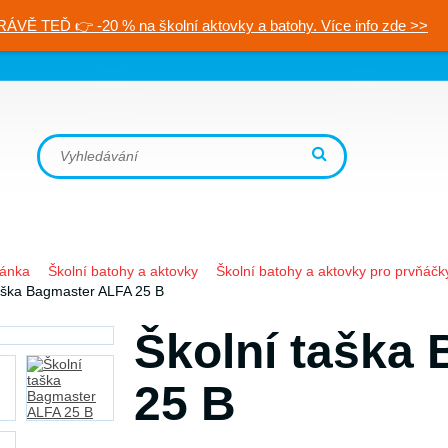
RÁVĚ TEĎ 👉 -20 % na školní aktovky a batohy. Více info zde >>
ránka
Školní batohy a aktovky
Školní batohy a aktovky pro prvňáčk
aška Bagmaster ALFA 25 B
Školní taška
25 B