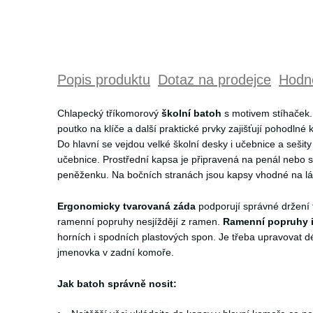
Popis produktu
Dotaz na prodejce
Hodno
Chlapecký tříkomorový
školní batoh
s motivem stíhaček. 
poutko na klíče a další praktické prvky zajišťují pohodlné
Do hlavní se vejdou velké školní desky i učebnice a sešit
učebnice. Prostřední kapsa je připravená na penál nebo 
peněženku. Na bočních stranách jsou kapsy vhodné na láh
Ergonomicky tvarovaná záda
podporují správné držení t
ramenní popruhy nesjíždějí z ramen.
Ramenní popruhy 
horních i spodních plastových spon. Je třeba upravovat dél
jmenovka v zadní komoře.
Jak batoh správně nosit: