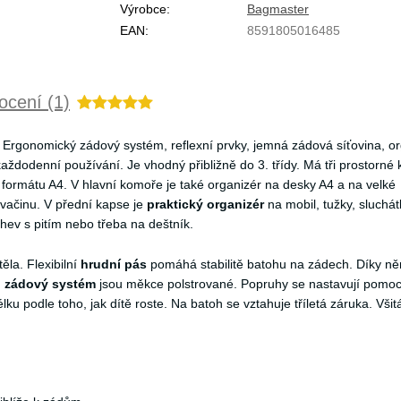
Výrobce:
Bagmaster
EAN:
8591805016485
cení (1)
Ergonomický zádový systém, reflexní prvky, jemná zádová síťovina, or
 každodenní používání. Je vhodný přibližně do 3. třídy. Má tři prostorné
y formátu A4. V hlavní komoře je také organizér na desky A4 a na velké
svačinu. V přední kapse je
praktický organizér
na mobil, tužky, sluchát
ev s pitím nebo třeba na deštník.
ěla. Flexibilní
hrudní pás
pomáhá stabilitě batohu na zádech. Díky n
i zádový systém
jsou měkce polstrované. Popruhy se nastavují pomoc
ku podle toho, jak dítě roste. Na batoh se vztahuje tříletá záruka. Všit