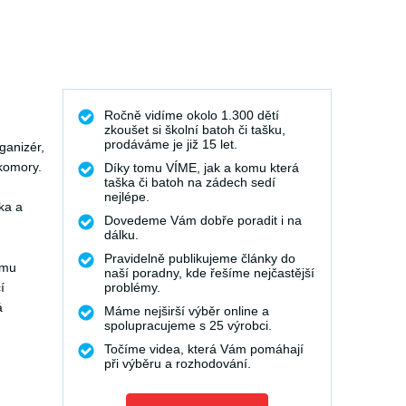
Ročně vidíme okolo 1.300 dětí
zkoušet si školní batoh či tašku,
prodáváme je již 15 let.
ganizér,
 komory.
Díky tomu VÍME, jak a komu která
taška či batoh na zádech sedí
nejlépe.
ka a
Dovedeme Vám dobře poradit i na
dálku.
Pravidelně publikujeme články do
ěmu
naší poradny, kde řešíme nejčastější
í
problémy.
á
Máme nejširší výběr online a
spolupracujeme s 25 výrobci.
Točíme videa, která Vám pomáhají
při výběru a rozhodování.