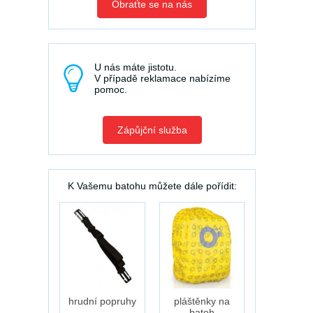
Obraťte se na nás
U nás máte jistotu.
V případě reklamace nabízíme
pomoc.
Zápůjční služba
K Vašemu batohu můžete dále pořídit:
hrudní popruhy
pláštěnky na
batoh