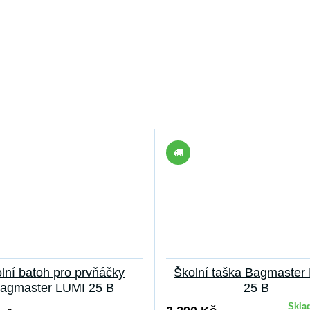
lní batoh pro prvňáčky
Školní taška Bagmaster
agmaster LUMI 25 B
25 B
Skla