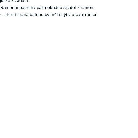
jblíže k zádům.
h. Ramenní popruhy pak nebudou sjíždět z ramen.
e. Horní hrana batohu by měla být v úrovni ramen.