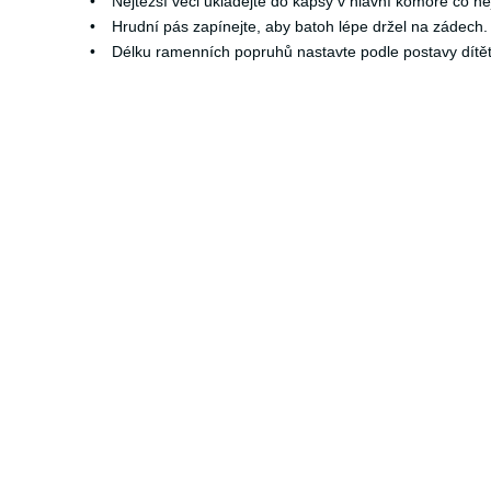
•
Nejtěžší věci ukládejte do kapsy v hlavní komoře co ne
•
Hrudní pás zapínejte, aby batoh lépe držel na zádec
•
Délku ramenních popruhů nastavte podle postavy dítět