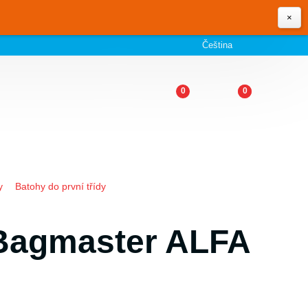
×
Čeština
0
0
y
Batohy do první třídy
 Bagmaster ALFA