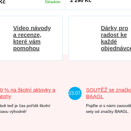
2 290 Kč
 Kč
Skladem
Video návody
Dárky pro
a recenze,
radost ke
které vám
každé
pomohou
objednávc
20 % na školní aktovky a
SOUTĚŽ se značk
23.07.
atohy
BAAGL
ávě teď je čas pořídit školní
Pojďte si s námi zasoutě
bavu výhodně!
sety od značky BAAGL.