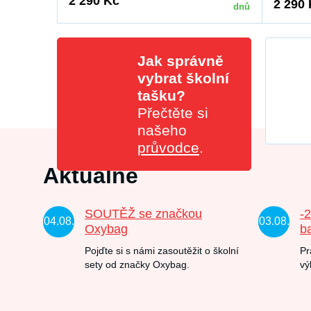
2 290 Kč
2 290
dnů
Jak správně
vybrat školní
tašku?
Přečtěte si
našeho
průvodce
.
Aktuálně
SOUTĚŽ se značkou
-
04.08.
03.08.
Oxybag
b
Pojďte si s námi zasoutěžit o školní
Pr
sety od značky Oxybag.
vý