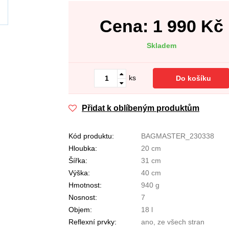
Cena:
1 990
Kč
Skladem
ks
Do košíku
Přidat k oblíbeným produktům
Kód produktu:
BAGMASTER_230338
Hloubka:
20 cm
Šířka:
31 cm
Výška:
40 cm
Hmotnost:
940 g
Nosnost:
7
Objem:
18 l
Reflexní prvky:
ano, ze všech stran