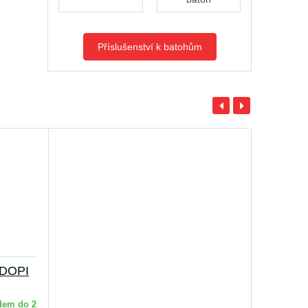
Příslušenství k batohům
 DOPI
dem do 2