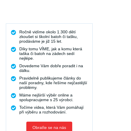
Ročně vidíme okolo 1.300 dětí
zkoušet si školní batoh či tašku,
prodáváme je již 15 let.
Díky tomu VÍME, jak a komu která
taška či batoh na zádech sedí
nejlépe.
Dovedeme Vám dobře poradit i na
dálku.
Pravidelně publikujeme články do
naší poradny, kde řešíme nejčastější
problémy.
Máme nejširší výběr online a
spolupracujeme s 25 výrobci.
Točíme videa, která Vám pomáhají
při výběru a rozhodování.
Obraťte se na nás