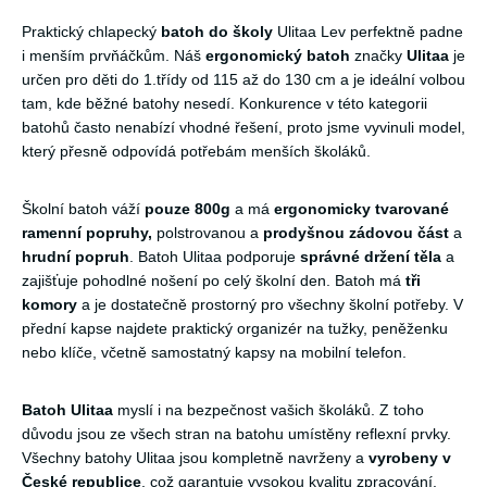
Praktický chlapecký
batoh do školy
Ulitaa Lev perfektně padne
i menším prvňáčkům. Náš
ergonomický batoh
značky
Ulitaa
je
určen pro děti do 1.třídy od 115 až do 130 cm a je ideální volbou
tam, kde běžné batohy nesedí. Konkurence v této kategorii
batohů často nenabízí vhodné řešení, proto jsme vyvinuli model,
který přesně odpovídá potřebám menších školáků.
Školní batoh váží
pouze 800g
a má
ergonomicky tvarované
ramenní popruhy,
polstrovanou a
prodyšnou zádovou část
a
hrudní popruh
. Batoh Ulitaa podporuje
správné držení těla
a
zajišťuje pohodlné nošení po celý školní den. Batoh má
tři
komory
a je dostatečně prostorný pro všechny školní potřeby. V
přední kapse najdete praktický organizér na tužky, peněženku
nebo klíče, včetně samostatný kapsy na mobilní telefon.
Batoh Ulitaa
myslí i na bezpečnost vašich školáků. Z toho
důvodu jsou ze všech stran na batohu umístěny reflexní prvky.
Všechny batohy Ulitaa jsou kompletně navrženy a
vyrobeny v
České republice
, což garantuje vysokou kvalitu zpracování.