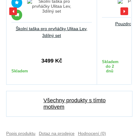
Pouzdro do 
Školní taška pro prvňáčky Ulitaa Lev,
3dílný set
5
3499 Kč
Skladem
do 2
Skladem
dnů
Všechny produkty s tímto
motivem
Popis produktu
Dotaz na prodejce
Hodnocení (0)