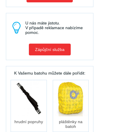
U nás máte jistotu.
V případě reklamace nabízíme
pomoc.
Zápůjční služba
K Vašemu batohu můžete dále pořídit:
hrudní popruhy
pláštěnky na
batoh