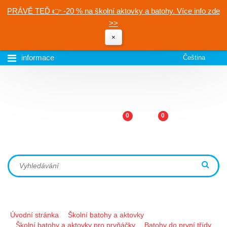
PRÁVĚ TEĎ 👉 -20 % na školní aktovky a batohy. Více info zde
>>
×
informace
Čeština
0
0
Úvodní stránka
Školní batohy a aktovky
Školní batohy a aktovky pro prvňáčky
Batohy do první třídy