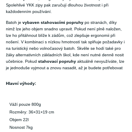
Spolehlivé YKK zipy pak zaručují dlouhou životnost i při
každodenním používání.
Batoh je
vybaven stahovacími popruhy
po stranách, díky
nimž lze jeho objem snadno upravit. Pokud není plně naložen,
lze ho přitáhnout blíže k zádům, což zlepšuje ergonomii při
nošení. V kombinaci s nízkou hmotností tak splňuje požadavky i
na turistický nebo volnočasový batoh. Skvěle se hodí také pro
žáky alternativních základních škol, kde není nutné denně nosit
učebnice. Pokud
stahovací popruhy
aktuálně nevyužíváte, lze
je jednoduše vyjmout a znovu nasadit, až je budete potřebovat
Hlavní výhody:
Váží pouze 800g
Rozměry: 36×31×19 cm
Objem 22l
Nosnost 7kg