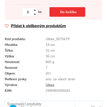
ks
Do košíku
Přidat k oblíbeným produktům
Kód produktu:
Ulitaa_5075679
Hloubka:
19 cm
Šířka:
31 cm
Výška:
36 cm
Hmotnost:
800 g
Nosnost:
7
Objem:
20 l
Reflexní prvky:
ano, ze všech stran
Výrobce:
Ulitaa
EAN:
2990963045041
Související produkty