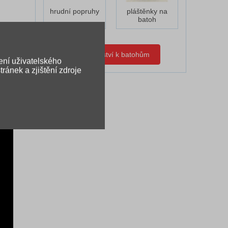
hrudní popruhy
pláštěnky na
batoh
toh – a
Příslušenství k batohům
ení uživatelského
ránek a zjištění zdroje