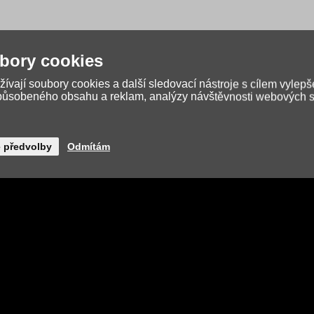
vysoké a vysoké prvňáčky, kteří potřebují lehký, pohodlný a kvalitní ba
bory cookies
ívají soubory cookies a další sledovací nástroje s cílem vylepš
způsobeného obsahu a reklam, analýzy návštěvnosti webových st
é předvolby
Odmítám