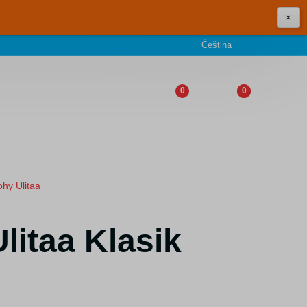
×
Čeština
0
0
ohy Ulitaa
litaa Klasik