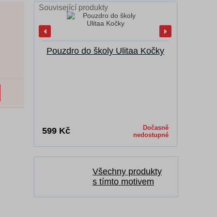
Související produkty
Pouzdro do školy Ulitaa Kočky
Sáček n
Dočasně
599 Kč
449 Kč
nedostupné
Všechny produkty
s tímto motivem