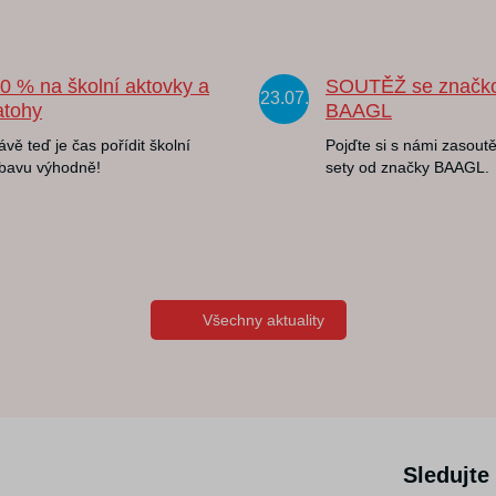
20 % na školní aktovky a
SOUTĚŽ se značk
23.07.
atohy
BAAGL
ávě teď je čas pořídit školní
Pojďte si s námi zasoutě
bavu výhodně!
sety od značky BAAGL.
Všechny aktuality
Sledujte