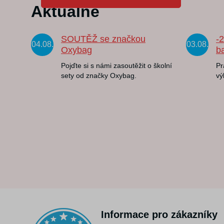
Aktuálně
SOUTĚŽ se značkou
-
04.08.
03.08.
Oxybag
b
Pojďte si s námi zasoutěžit o školní
Pr
sety od značky Oxybag.
vý
Informace pro zákazníky