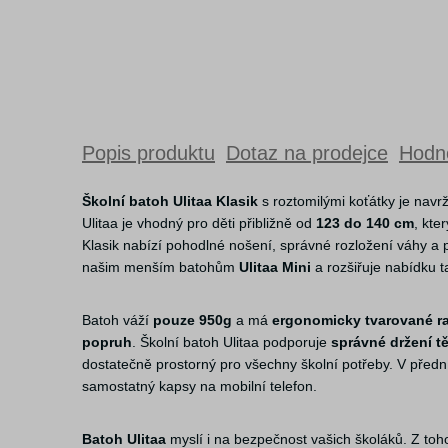
Popis produktu
Dotaz na prodejce
Hodno
Školní batoh Ulitaa Klasik
s roztomilými koťátky je navr
Ulitaa je vhodný pro děti přibližně od
123 do 140 cm
, kte
Klasik nabízí pohodlné nošení, správné rozložení váhy a pe
našim menším batohům
Ulitaa Mini
a rozšiřuje nabídku t
Batoh váží
pouze 950g
a má
ergonomicky tvarované r
popruh
. Školní batoh Ulitaa podporuje
správné držení tě
dostatečně prostorný pro všechny školní potřeby. V předn
samostatný kapsy na mobilní telefon.
Batoh Ulitaa
myslí i na bezpečnost vašich školáků. Z toh