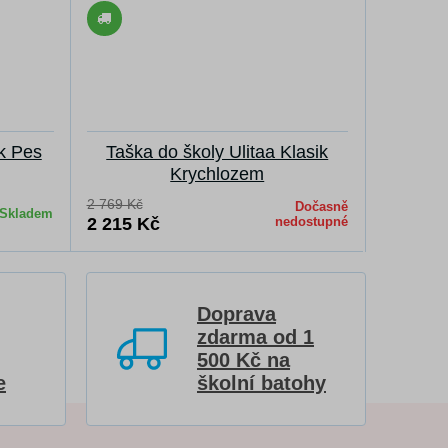
ik Pes
Taška do školy Ulitaa Klasik
Batoh pr
Krychlozem
2 769 Kč
2 769 Kč
Dočasně
Skladem
2 215 Kč
nedostupné
2 215 K
Doprava
zdarma od 1
500 Kč na
e
školní batohy