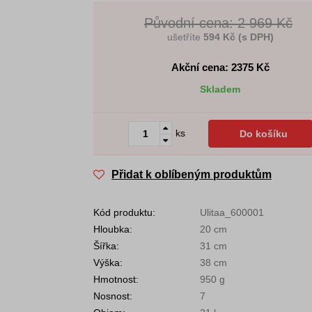
Původní cena: 2 969 Kč
ušetříte
594 Kč (s DPH)
Akční cena: 2375
Kč
Skladem
ks
Do košíku
Přidat k oblíbeným produktům
Kód produktu:
Ulitaa_600001
Hloubka:
20 cm
Šířka:
31 cm
Výška:
38 cm
Hmotnost:
950 g
Nosnost:
7