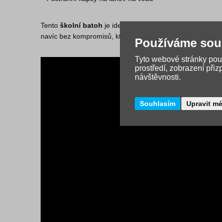
Tento
školní batoh
je ideální volbou pro všechny středně 
navíc bez kompromisů, které u konkurence nenajdete!
Používáme sou
Tyto webové stránky použ
prostředí, zobrazení při
návštěvnosti.
Souhlasím
Upravit m