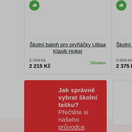
Školní batoh pro prvňáčky Ulitaa
Školní
Klasik Hokej
2 769 Kč
2 969 K
Skladem
2 215 Kč
2 375
Jak správně
vybrat školní
tašku?
Přečtěte si
našeho
průvodce
.