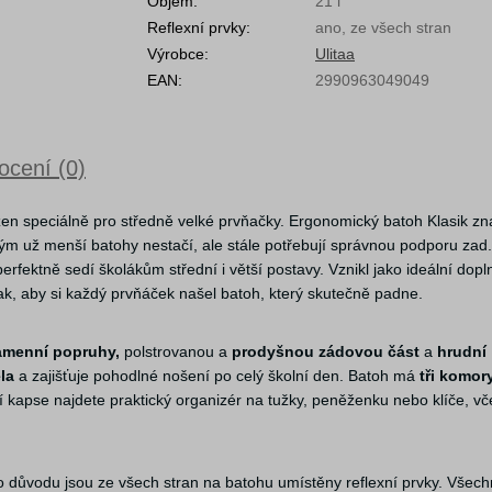
Objem:
21 l
Reflexní prvky:
ano, ze všech stran
Výrobce:
Ulitaa
EAN:
2990963049049
cení (0)
žen speciálně pro středně velké prvňačky. Ergonomický batoh Klasik zn
rým už menší batohy nestačí, ale stále potřebují správnou podporu zad
rfektně sedí školákům střední i větší postavy. Vznikl jako ideální dopl
ak, aby si každý prvňáček našel batoh, který skutečně padne.
amenní popruhy,
polstrovanou a
prodyšnou zádovou část
a
hrudní
la
a zajišťuje pohodlné nošení po celý školní den. Batoh má
tři komor
í kapse najdete praktický organizér na tužky, peněženku nebo klíče, vč
o důvodu jsou ze všech stran na batohu umístěny reflexní prvky. Všech