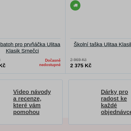
 batoh pro prvňáčka Ulitaa
Školní taška Ulitaa Klas
Klasik Srnečci
č
2 969 Kč
Dočasně
 Kč
nedostupné
2 375 Kč
Video návody
Dárky pro
a recenze,
radost ke
které vám
každé
pomohou
objednávc