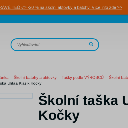
RÁVĚ TEĎ 👉 -20 % na školní aktovky a batohy. Více info zde >>
ránka
Školní batohy a aktovky
Tašky podle VÝROBCŮ
Školní bat
aška Ulitaa Klasik Kočky
Školní taška U
Kočky