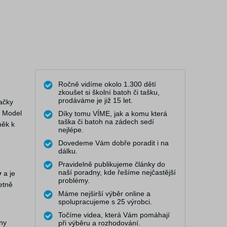
Ročně vidíme okolo 1.300 dětí
zkoušet si školní batoh či tašku,
prodáváme je již 15 let.
ačky
. Model
Díky tomu VÍME, jak a komu která
taška či batoh na zádech sedí
něk k
nejlépe.
Dovedeme Vám dobře poradit i na
dálku.
Pravidelně publikujeme články do
naší poradny, kde řešíme nejčastější
y
a je
problémy.
etně
Máme nejširší výběr online a
spolupracujeme s 25 výrobci.
Točíme videa, která Vám pomáhají
ny
při výběru a rozhodování.