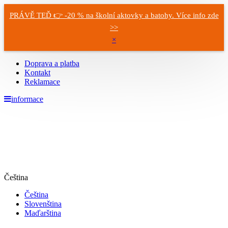
PRÁVĚ TEĎ 👉 -20 % na školní aktovky a batohy. Více info zde
>>
×
Doprava a platba
Kontakt
Reklamace
informace
Čeština
Čeština
Slovenština
Maďarština