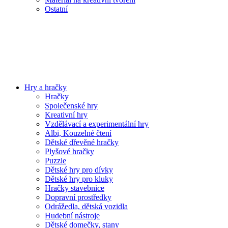
Ostatní
Hry a hračky
Hračky
Společenské hry
Kreativní hry
Vzdělávací a experimentální hry
Albi, Kouzelné čtení
Dětské dřevěné hračky
Plyšové hračky
Puzzle
Dětské hry pro dívky
Dětské hry pro kluky
Hračky stavebnice
Dopravní prostředky
Odrážedla, dětská vozidla
Hudební nástroje
Dětské domečky, stany