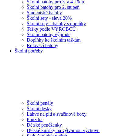
Školní batohy pro 3. a 4. třídu
Školní batohy pro 2. stupeň
Studentské batohy
Školní sety - sleva 20%
Školní sety – batohy s doplňky
Tašky podle VÝROBCŮ
Školní batohy výprodej
Doplňky ke školním taškám
Rolovací batohy
Školní potřeby
Školní penály
Školní desky
Láhve na pití a svačinové boxy
Pouzdra
Dětské peněženky
Dětské kufříky na výtvarnou výchovu
Sady školních potřeb