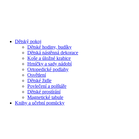
Dětský pokoj
Dětské hodiny, budíky
Dětská nástěnná dekorace
Koše a úložné krabice
Hrníčky a sady nádobí
Ortopedické podlahy
Osvětlení
Dětské židle
Povlečení a polštáře
Dětské prostírání
Magnetické tabule
Knihy a učební pomůcky