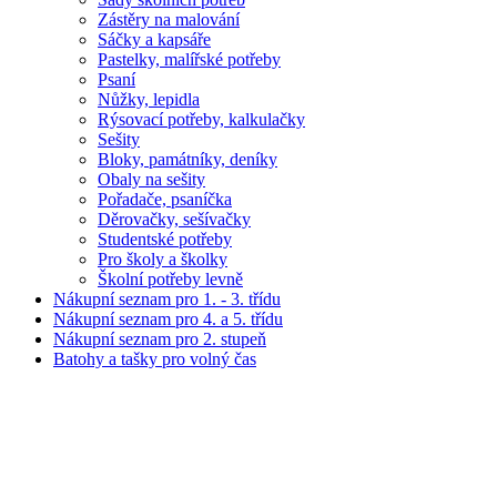
Zástěry na malování
Sáčky a kapsáře
Pastelky, malířské potřeby
Psaní
Nůžky, lepidla
Rýsovací potřeby, kalkulačky
Sešity
Bloky, památníky, deníky
Obaly na sešity
Pořadače, psaníčka
Děrovačky, sešívačky
Studentské potřeby
Pro školy a školky
Školní potřeby levně
Nákupní seznam pro 1. - 3. třídu
Nákupní seznam pro 4. a 5. třídu
Nákupní seznam pro 2. stupeň
Batohy a tašky pro volný čas