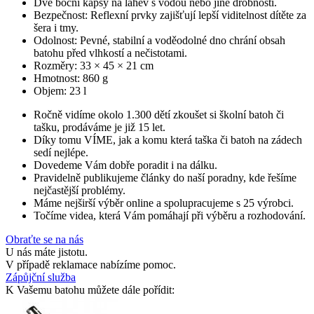
Dvě boční kapsy na láhev s vodou nebo jiné drobnosti.
Bezpečnost: Reflexní prvky zajišťují lepší viditelnost dítěte za
šera i tmy.
Odolnost: Pevné, stabilní a voděodolné dno chrání obsah
batohu před vlhkostí a nečistotami.
Rozměry: 33 × 45 × 21 cm
Hmotnost: 860 g
Objem: 23 l
Ročně vidíme okolo 1.300 dětí zkoušet si školní batoh či
tašku, prodáváme je již 15 let.
Díky tomu VÍME, jak a komu která taška či batoh na zádech
sedí nejlépe.
Dovedeme Vám dobře poradit i na dálku.
Pravidelně publikujeme články do naší poradny, kde řešíme
nejčastější problémy.
Máme nejširší výběr online a spolupracujeme s 25 výrobci.
Točíme videa, která Vám pomáhají při výběru a rozhodování.
Obraťte se na nás
U nás máte jistotu.
V případě reklamace nabízíme pomoc.
Zápůjční služba
K Vašemu batohu můžete dále pořídit: