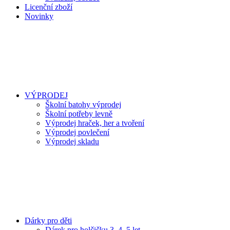
Licenční zboží
Novinky
VÝPRODEJ
Školní batohy výprodej
Školní potřeby levně
Výprodej hraček, her a tvoření
Výprodej povlečení
Výprodej skladu
Dárky pro děti
Dárek pro holčičku 3, 4, 5 let