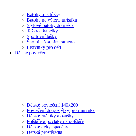
Batohy a batůžky
Batohy na výlety, turistiku
Stylové batohy do města
Tašky a kabelky
Sportovní tašky
Školní taška přes rameno
Ledvinky pro děti
Dětské povlečení
Dětské povlečení 140x200
Povlečení do postýlky pro miminka
Dětské ručníky a osušky
Polštáře a povlaky na polštáře
Dětské deky, spacáky
Dětská prostěradla