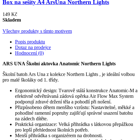
Box na sešity A4 ArsUna Northern Lights
149 Kč
Skladem
Všechny produkty s tímto motivem
Popis produktu
Dotaz na prodejce
Hodnocení (0)
ARS UNA Školní aktovka Anatomic Northern Lights
Školní batoh Ars Una z kolekce Northern Lights , je ideální volbou
pro malé školáky od 1. třídy.
Ergonomický design: Tvarově stálá konstrukce Anatomic-M a
efektivně odvětrávaná zádová opěrka Air Flow Max System
podporují zdravé držení těla a pohodlí při nošení.
Přizpůsobeno dětem menšího vzrůstu: Nastavitelné, měkké a
pohodlné ramenní popruhy zajišťují správné usazení batohu
na zádech dítěte.
Praktická organizace: Velká přihrádka s látkovou přepážkou
pro lepší přehlednost školních potřeb.
Menší přihrádka s organizérem na drobnosti.