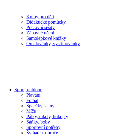
Knihy pro děti
Didaktické pomůcky
Pracovní sešity
Zábavné učení
Samolepkové knížky
Omalovánky, vystřihovánky
Sport, outdoor
Plavání
Fotbal
Spacáky, stany
Míče
Pálky, rakety, hokejky
Sáňky, boby
Sportovní potřeby
Švihadla, obruče