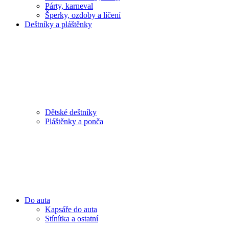
Párty, karneval
Šperky, ozdoby a líčení
Deštníky a pláštěnky
Dětské deštníky
Pláštěnky a ponča
Do auta
Kapsáře do auta
Stínítka a ostatní