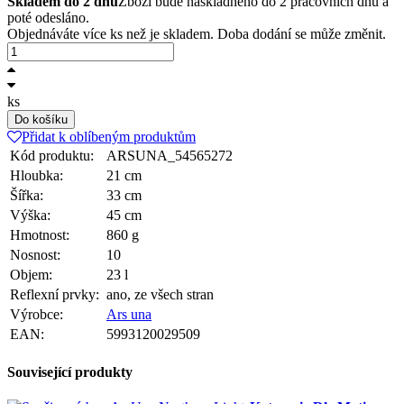
Skladem do 2 dnů
Zboží bude naskladněno do 2 pracovních dnů a
poté odesláno.
Objednáváte více ks než je skladem. Doba dodání se může změnit.
ks
Do košíku
Přidat k oblíbeným produktům
Kód produktu:
ARSUNA_54565272
Hloubka:
21 cm
Šířka:
33 cm
Výška:
45 cm
Hmotnost:
860 g
Nosnost:
10
Objem:
23 l
Reflexní prvky:
ano, ze všech stran
Výrobce:
Ars una
EAN:
5993120029509
Související produkty