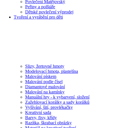
Povlečení Matějovský
Peřiny a polštáře
Dětské povlečení výprodej
Tvoření a vyrábění pro děti
Slizy, žertovné hmoty
Modelovací hmota, plastelína
Malování pískem
Malování podle čísel
Diamantové malování
Malování na kamínky
Manuální hry - k vybarvení, složení
Zažehlovací korálky a sady korálků
Vyšívání, šití, provlékačky
Kreativní sada
Barvy, fixy, křídy
Razítka, škrabací obrázky
Materiál na kreativní tvoření