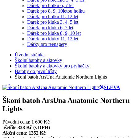
Dárek pro holku 6, 7 let
Dárek pro 8, 9, 10letou holku
Dárek pro holku 11, 12 let
Dárek pro kluka 3, 4, 5 let
Dárek pro kluka 6, 7 let
Dárek pro kluka 8, 9, 10 let
Dárek pro kluky 11, 12 let
Dárky pro teenagery
Úvodní stránka
Školní batohy a aktovky
Školní batohy a aktovky pro prvňáčky
Batohy do první třídy
Škoní batoh ArsUna Anatomic Northern Lights
SLEVA
Škoní batoh ArsUna Anatomic Northern
Lights
Původní cena: 1 690 Kč
ušetříte
338 Kč (s DPH)
Akční cena: 1352
Kč