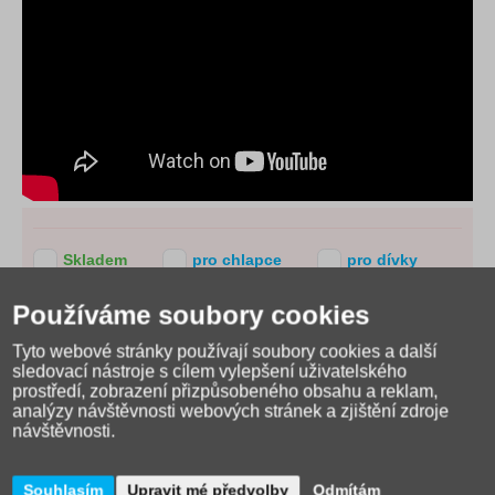
Skladem
pro chlapce
pro dívky
pro dívky i chlapce
Používáme soubory cookies
Cena
Kč
Kč
Tyto webové stránky používají soubory cookies a další
sledovací nástroje s cílem vylepšení uživatelského
prostředí, zobrazení přizpůsobeného obsahu a reklam,
Zobrazit filtry
analýzy návštěvnosti webových stránek a zjištění zdroje
návštěvnosti.
Trefl
Souhlasím
Upravit mé předvolby
Odmítám