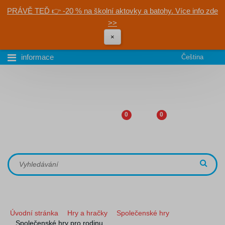
PRÁVĚ TEĎ 👉 -20 % na školní aktovky a batohy. Více info zde
>>
×
informace
Čeština
0
0
Úvodní stránka
Hry a hračky
Společenské hry
Společenské hry pro rodinu