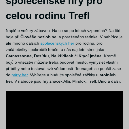
společenské hry pro
celou rodinu Trefl
Naplňte večery zábavou. Na co se po letech vzpomíná? Na líté
boje při
Člověče nezlob se
! a poraženého tatínka. V nabídce je
ale mnoho dalších
společenských her
pro rodinu, pro
začátečníky i pokročilé hráče, u nás najdete série jako
Carcassonne
,
Desítku
,
Na křídlech
či
Krycí jména
. Kromě
bojů o vítězství můžete třeba budovat město, vymýšlet vlastní
příběhy nebo testovat své vědomosti. Teenageři se pouští zase
do
párty her
. Vybírejte a budujte společné zážitky u
stolních
her
. V nabídce jsou hry značek Albi, Mindok, Trefl, Dino a další.