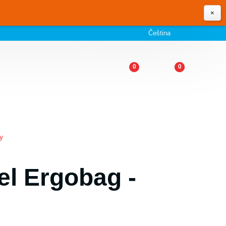
×
Čeština
0
0
y
el Ergobag -