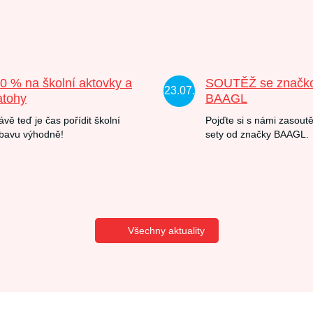
20 % na školní aktovky a
SOUTĚŽ se značk
23.07.
atohy
BAAGL
ávě teď je čas pořídit školní
Pojďte si s námi zasoutě
bavu výhodně!
sety od značky BAAGL.
Všechny aktuality