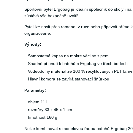
Sportovní pytel Ergobag je ideální společník do školy i 
zůstává vše bezpečně uvnitř.
Pytel lze nosit přes rameno, v ruce nebo připevnit přímo
organizované.
Výhody:
Samostatná kapsa na mokré věci se zipem
Snadné připnutí k batohům Ergobag ve třech bodech
Voděodolný materiál ze 100 % recyklovaných PET lahví
Hlavní komora se zavírá stahovací šňůrkou
Parametry:
objem 11 l
rozměry 33 x 45 x 1 cm
hmotnost 160 g
Nelze kombinovat s modelovou řadou batohů Ergobag 201