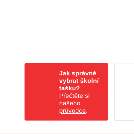
Jak správně
vybrat školní
tašku?
Přečtěte si
našeho
průvodce
.