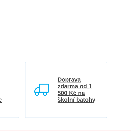
Doprava
zdarma od 1
500 Kč na
e
školní batohy