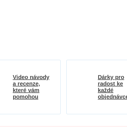
Video návody
Dárky pro
a recenze,
radost ke
které vám
každé
pomohou
objednávc