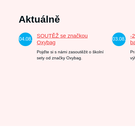
Aktuálně
SOUTĚŽ se značkou
-
04.08.
03.08.
Oxybag
b
Pojďte si s námi zasoutěžit o školní
Pr
sety od značky Oxybag.
vý