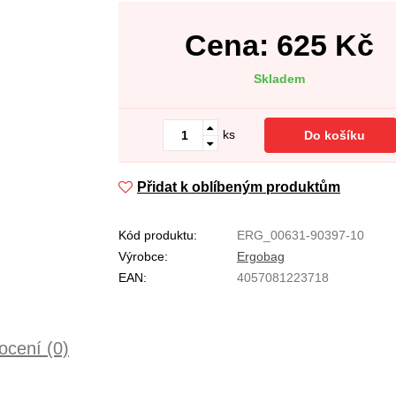
Cena:
625
Kč
Skladem
ks
Do košíku
Přidat k oblíbeným produktům
Kód produktu:
ERG_00631-90397-10
Výrobce:
Ergobag
EAN:
4057081223718
cení (0)