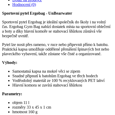
Hodnocení (0)
Sportovní pytel Ergobag - UnBearwater
Sportovní pytel Ergobag je ideální společník do školy i na volný
čas. Ergobag Gym Bag nabízí dostatek místa na sportovní oblečení
a boty a díky hlavní komoře se stahovací šňůrkou zůstává vše
bezpečně uvnitř.
Pytel lze nosit přes rameno, v ruce nebo připevnit přímo k batohu.
Praktická kapsa umožňuje oddělené přenášení špinavých bot nebo
plaveckého vybavení, takže zůstane vše čisté a organizované.
Výhody:
Samostatná kapsa na mokré věci se zipem
Snadné připnutí k batohům Ergobag ve třech bodech
Voděodolný materiál ze 100 % recyklovaných PET lahví
Hlavní komora se zavírá stahovací šňůrkou
Parametry:
objem 11 l
rozměry 33 x 45 x 1 cm
hmotnost 160 g