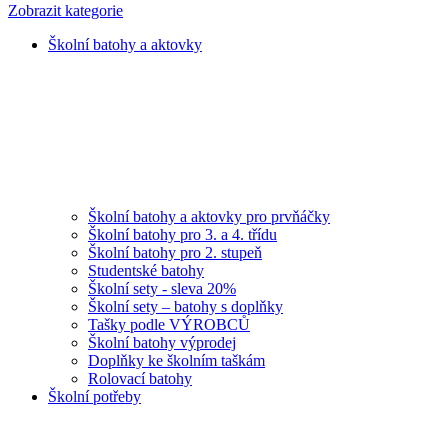
Zobrazit kategorie
Školní batohy a aktovky
Školní batohy a aktovky pro prvňáčky
Školní batohy pro 3. a 4. třídu
Školní batohy pro 2. stupeň
Studentské batohy
Školní sety - sleva 20%
Školní sety – batohy s doplňky
Tašky podle VÝROBCŮ
Školní batohy výprodej
Doplňky ke školním taškám
Rolovací batohy
Školní potřeby