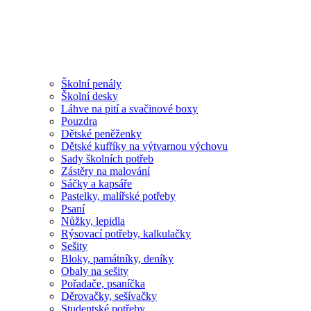
Školní penály
Školní desky
Láhve na pití a svačinové boxy
Pouzdra
Dětské peněženky
Dětské kufříky na výtvarnou výchovu
Sady školních potřeb
Zástěry na malování
Sáčky a kapsáře
Pastelky, malířské potřeby
Psaní
Nůžky, lepidla
Rýsovací potřeby, kalkulačky
Sešity
Bloky, památníky, deníky
Obaly na sešity
Pořadače, psaníčka
Děrovačky, sešívačky
Studentské potřeby