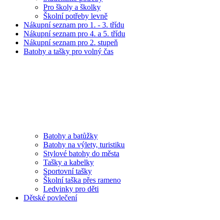
Pro školy a školky
Školní potřeby levně
Nákupní seznam pro 1. - 3. třídu
Nákupní seznam pro 4. a 5. třídu
Nákupní seznam pro 2. stupeň
Batohy a tašky pro volný čas
Batohy a batůžky
Batohy na výlety, turistiku
Stylové batohy do města
Tašky a kabelky
Sportovní tašky
Školní taška přes rameno
Ledvinky pro děti
Dětské povlečení