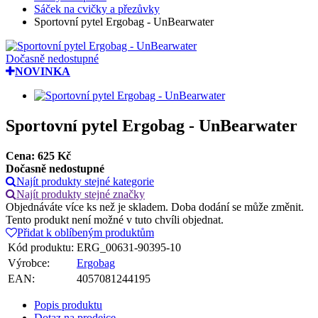
Sáček na cvičky a přezůvky
Sportovní pytel Ergobag - UnBearwater
Dočasně nedostupné
NOVINKA
Sportovní pytel Ergobag - UnBearwater
Cena:
625
Kč
Dočasně nedostupné
Najít produkty stejné kategorie
Najít produkty stejné značky
Objednáváte více ks než je skladem. Doba dodání se může změnit.
Tento produkt není možné v tuto chvíli objednat.
Přidat k oblíbeným produktům
Kód produktu:
ERG_00631-90395-10
Výrobce:
Ergobag
EAN:
4057081244195
Popis produktu
Dotaz na prodejce