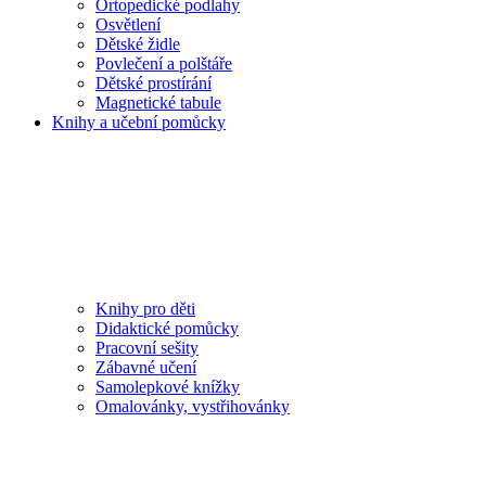
Ortopedické podlahy
Osvětlení
Dětské židle
Povlečení a polštáře
Dětské prostírání
Magnetické tabule
Knihy a učební pomůcky
Knihy pro děti
Didaktické pomůcky
Pracovní sešity
Zábavné učení
Samolepkové knížky
Omalovánky, vystřihovánky