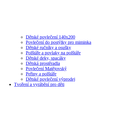
Dětské povlečení 140x200
Povlečení do postýlky pro miminka
Dětské ručníky a osušky
Polštáře a povlaky na polštáře
Dětské deky, spacáky
Dětská prostěradla
Povlečení Matějovský
Peřiny a polštáře
Dětské povlečení výprodej
Tvoření a vyrábění pro děti