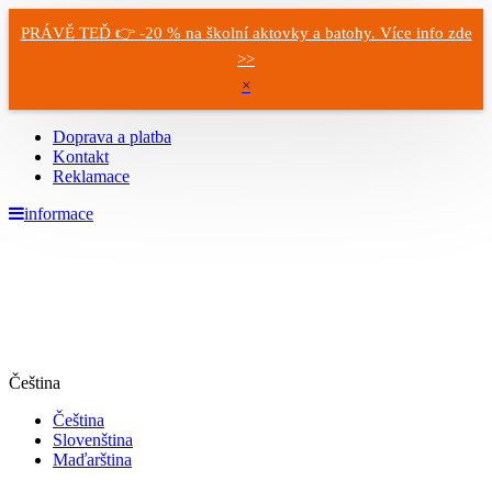
PRÁVĚ TEĎ 👉 -20 % na školní aktovky a batohy. Více info zde
>>
×
Doprava a platba
Kontakt
Reklamace
informace
Čeština
Čeština
Slovenština
Maďarština