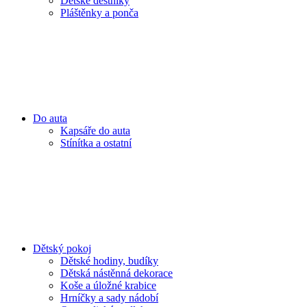
Dětské deštníky
Pláštěnky a ponča
Do auta
Kapsáře do auta
Stínítka a ostatní
Dětský pokoj
Dětské hodiny, budíky
Dětská nástěnná dekorace
Koše a úložné krabice
Hrníčky a sady nádobí