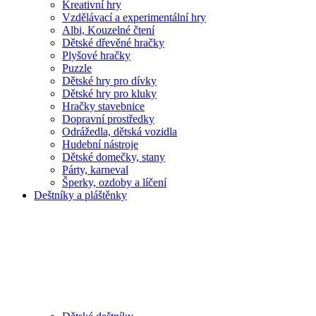
Kreativní hry
Vzdělávací a experimentální hry
Albi, Kouzelné čtení
Dětské dřevěné hračky
Plyšové hračky
Puzzle
Dětské hry pro dívky
Dětské hry pro kluky
Hračky stavebnice
Dopravní prostředky
Odrážedla, dětská vozidla
Hudební nástroje
Dětské domečky, stany
Párty, karneval
Šperky, ozdoby a líčení
Deštníky a pláštěnky