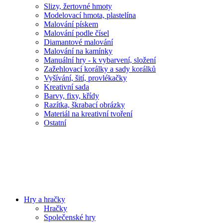
Slizy, žertovné hmoty
Modelovací hmota, plastelína
Malování pískem
Malování podle čísel
Diamantové malování
Malování na kamínky
Manuální hry - k vybarvení, složení
Zažehlovací korálky a sady korálků
Vyšívání, šití, provlékačky
Kreativní sada
Barvy, fixy, křídy
Razítka, škrabací obrázky
Materiál na kreativní tvoření
Ostatní
Hry a hračky
Hračky
Společenské hry