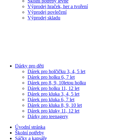
Školní potřeby levně
Výprodej hraček, her a tvoření
Výprodej povlečení
Výprodej skladu
Dárky pro děti
Dárek pro holčičku 3, 4, 5 let
Dárek pro holku 6, 7 let
Dárek pro 8, 9, 10letou holku
Dárek pro holku 11, 12 let
Dárek pro kluka 3, 4, 5 let
Dárek pro kluka 6, 7 let
Dárek pro kluka 8, 9, 10 let
Dárek pro kluky 11, 12 let
Dárky pro teenagery
Úvodní stránka
Školní potřeby
Sáčky a kapsáře