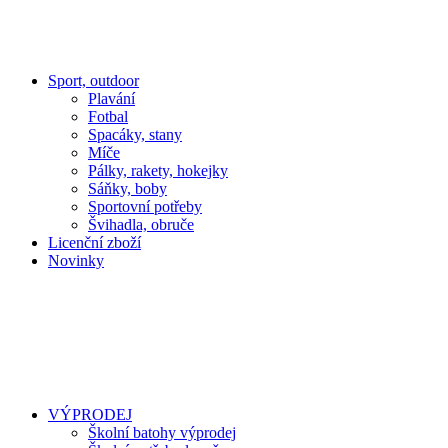
Sport, outdoor
Plavání
Fotbal
Spacáky, stany
Míče
Pálky, rakety, hokejky
Sáňky, boby
Sportovní potřeby
Švihadla, obruče
Licenční zboží
Novinky
VÝPRODEJ
Školní batohy výprodej