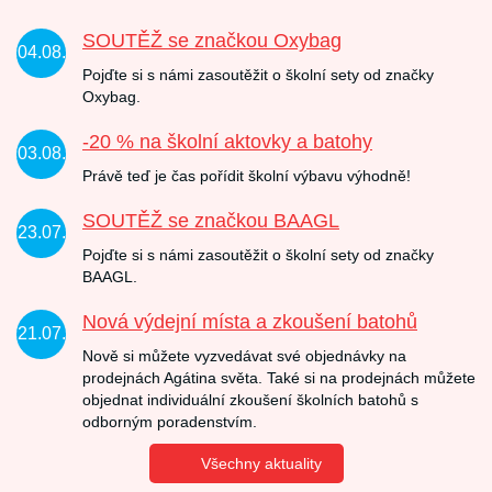
SOUTĚŽ se značkou Oxybag
04.08.
Pojďte si s námi zasoutěžit o školní sety od značky
Oxybag.
-20 % na školní aktovky a batohy
03.08.
Právě teď je čas pořídit školní výbavu výhodně!
SOUTĚŽ se značkou BAAGL
23.07.
Pojďte si s námi zasoutěžit o školní sety od značky
BAAGL.
Nová výdejní místa a zkoušení batohů
21.07.
Nově si můžete vyzvedávat své objednávky na
prodejnách Agátina světa. Také si na prodejnách můžete
objednat individuální zkoušení školních batohů s
odborným poradenstvím.
Všechny aktuality