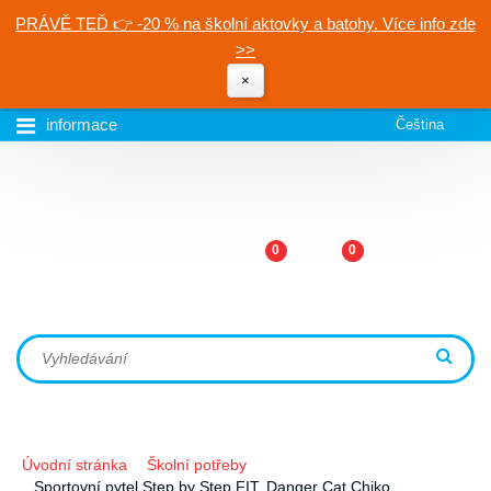
PRÁVĚ TEĎ 👉 -20 % na školní aktovky a batohy. Více info zde
>>
×
informace
Čeština
0
0
Úvodní stránka
Školní potřeby
Sportovní pytel Step by Step FIT, Danger Cat Chiko