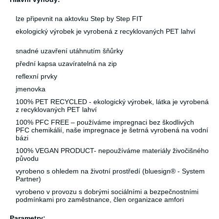
lze připevnit na aktovku Step by Step FIT
ekologický výrobek je vyrobená z recyklovaných PET lahví
snadné uzavření utáhnutím šňůrky
přední kapsa uzavíratelná na zip
reflexní prvky
jmenovka
100% PET RECYCLED - ekologický výrobek, látka je vyrobená
z recyklovaných PET lahví
100% PFC FREE – používáme impregnaci bez škodlivých
PFC chemikálií, naše impregnace je šetrná vyrobená na vodní
bázi
100% VEGAN PRODUCT- nepoužíváme materiály živočišného
původu
vyrobeno s ohledem na životní prostředí (bluesign® - System
Partner)
vyrobeno v provozu s dobrými sociálními a bezpečnostními
podmínkami pro zaměstnance, člen organizace amfori
Parametry: