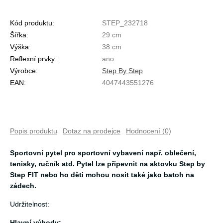
Kód produktu:
STEP_232718
Šířka:
29 cm
Výška:
38 cm
Reflexní prvky:
ano
Výrobce:
Step By Step
EAN:
4047443551276
Popis produktu
Dotaz na prodejce
Hodnocení (0)
Sportovní pytel pro sportovní vybavení např. oblečení,
tenisky, ručník atd. Pytel lze připevnit na aktovku Step by
Step FIT nebo ho děti mohou nosit také jako batoh na
zádech.
Udržitelnost:
Hlavní výhody: