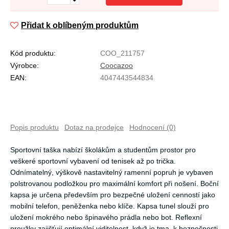
Přidat k oblíbeným produktům
Kód produktu:
COO_211757
Výrobce:
Coocazoo
EAN:
4047443544834
Popis produktu
Dotaz na prodejce
Hodnocení (0)
Sportovní taška nabízí školákům a studentům prostor pro
veškeré sportovní vybavení od tenisek až po trička.
Odnímatelný, výškově nastavitelný ramenní popruh je vybaven
polstrovanou podložkou pro maximální komfort při nošení. Boční
kapsa je určena především pro bezpečné uložení cenností jako
mobilní telefon, peněženka nebo klíče. Kapsa tunel slouží pro
uložení mokrého nebo špinavého prádla nebo bot. Reflexní
proužky zajišťují optimální viditelnost, když je tma, k bezpečnosti