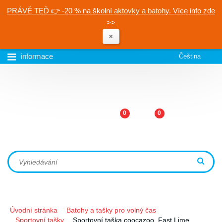
PRÁVĚ TEĎ 👉 -20 % na školní aktovky a batohy. Více info zde
>>
×
informace
Čeština
0
0
Úvodní stránka
Batohy a tašky pro volný čas
Sportovní tašky
Sportovní taška coocazoo, Fast Lime