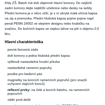
třídy ZŠ. Batoh má dvě objemné hlavní komory. Do nejširší
zadní komory dejte nejtěžší učebnice nebo desky na sešity.
Přední komora je o něco užší, je v ní ukrytá malá síťová kapsa
na zip a jmenovka. Přední hluboká kapsa pojme pojme např.
penál PENN 24002 ve stejném designu nebo krabičku na
svačinu. Do bočních kapes se vejdou lahve na pití o objemu 0,5
litru.
Hlavní charakteristika
pevná lisovaná záda
dvě komory a jedna hluboká přední kapsa
výškově nastavitelná hrudní přezka
nastavitelné ramenní popruhy
poutka pro bederní pás
magnetky na koncích ramenních popruhů (pro snazší
uchycení vlajících konců)
reflexní prvky:
na čele a bocích batohu, na ramenních
popruzích
zátěr proti dešti