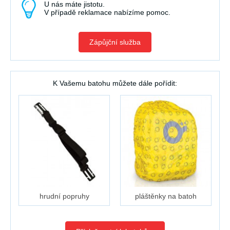
U nás máte jistotu.
V případě reklamace nabízíme pomoc.
Zápůjční služba
K Vašemu batohu můžete dále pořídit:
hrudní popruhy
pláštěnky na batoh