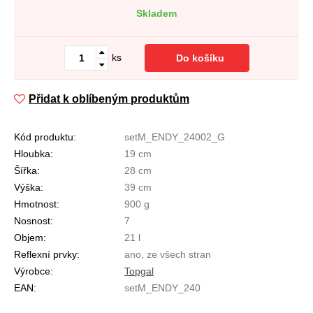
Skladem
ks
Do košíku
Přidat k oblíbeným produktům
Kód produktu:
setM_ENDY_24002_G
Hloubka:
19 cm
Šířka:
28 cm
Výška:
39 cm
Hmotnost:
900 g
Nosnost:
7
Objem:
21 l
Reflexní prvky:
ano, ze všech stran
Výrobce:
Topgal
EAN:
setM_ENDY_240