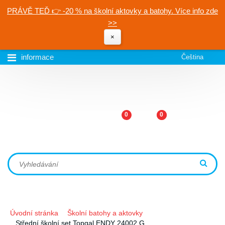
PRÁVĚ TEĎ 👉 -20 % na školní aktovky a batohy. Více info zde
>>
×
informace
Čeština
0
0
Úvodní stránka
Školní batohy a aktovky
Střední školní set Topgal ENDY 24002 G