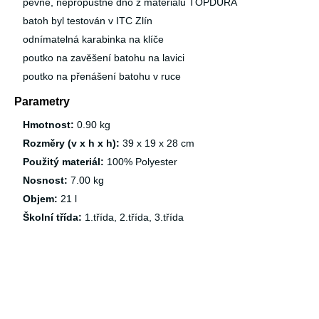
pevné, nepropustné dno z materiálu TOPDURA
batoh byl testován v ITC Zlín
odnímatelná karabinka na klíče
poutko na zavěšení batohu na lavici
poutko na přenášení batohu v ruce
Parametry
Hmotnost:
0.90 kg
Rozměry (v x h x h):
39 x 19 x 28 cm
Použitý materiál:
100% Polyester
Nosnost:
7.00 kg
Objem:
21 l
Školní třída:
1.třída, 2.třída, 3.třída