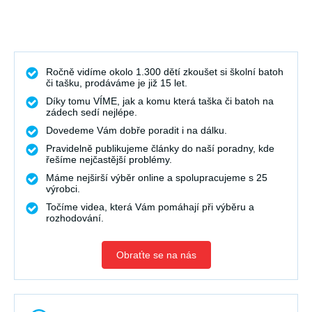
Ročně vidíme okolo 1.300 dětí zkoušet si školní batoh
či tašku, prodáváme je již 15 let.
Díky tomu VÍME, jak a komu která taška či batoh na
zádech sedí nejlépe.
Dovedeme Vám dobře poradit i na dálku.
Pravidelně publikujeme články do naší poradny, kde
řešíme nejčastější problémy.
Máme nejširší výběr online a spolupracujeme s 25
výrobci.
Točíme videa, která Vám pomáhají při výběru a
rozhodování.
Obraťte se na nás