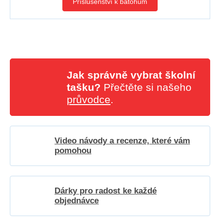
Příslušenství k batohům
Jak správně vybrat školní
tašku?
Přečtěte si našeho
průvodce
.
Video návody a recenze, které vám
pomohou
Dárky pro radost ke každé
objednávce