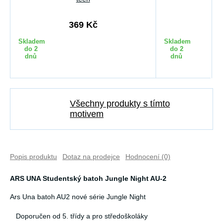
369 Kč
2
Skladem
Skladem
do 2
do 2
dnů
dnů
Všechny produkty s tímto
motivem
Popis produktu
Dotaz na prodejce
Hodnocení (0)
ARS UNA Studentský batoh Jungle Night AU-2
Ars Una batoh AU2 nové série Jungle Night
Doporučen od 5. třídy a pro středoškoláky