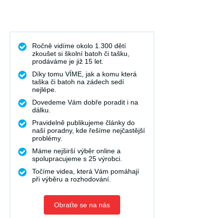
Ročně vidíme okolo 1.300 dětí
zkoušet si školní batoh či tašku,
prodáváme je již 15 let.
Díky tomu VÍME, jak a komu která
taška či batoh na zádech sedí
nejlépe.
Dovedeme Vám dobře poradit i na
dálku.
Pravidelně publikujeme články do
naší poradny, kde řešíme nejčastější
problémy.
Máme nejširší výběr online a
spolupracujeme s 25 výrobci.
Točíme videa, která Vám pomáhají
při výběru a rozhodování.
Obraťte se na nás