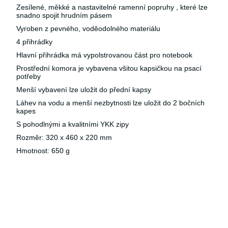
Zesílené, měkké a nastavitelné ramenní popruhy , které lze
snadno spojit hrudním pásem
Vyroben z pevného, voděodolného materiálu
4 přihrádky
Hlavní přihrádka má vypolstrovanou část pro notebook
Prostřední komora je vybavena všitou kapsičkou na psací
potřeby
Menší vybavení lze uložit do přední kapsy
Láhev na vodu a menší nezbytnosti lze uložit do 2 bočních
kapes
S pohodlnými a kvalitními YKK zipy
Rozměr: 320 x 460 x 220 mm
Hmotnost: 650 g