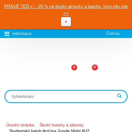
PRÁVĚ TEĎ 👉 -20 % na školní aktovky a batohy. Více info zde
>>
×
informace
Čeština
0
0
Úvodní stránka
Školní batohy a aktovky
Studentský batoh ArsUna Jungle Night AU2