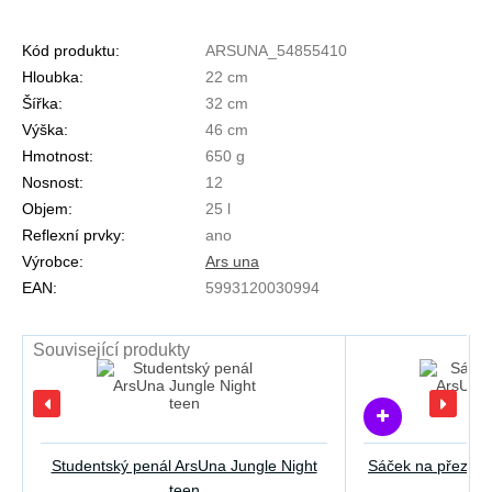
Kód produktu:
ARSUNA_54855410
Hloubka:
22 cm
Šířka:
32 cm
Výška:
46 cm
Hmotnost:
650 g
Nosnost:
12
Objem:
25 l
Reflexní prvky:
ano
Výrobce:
Ars una
EAN:
5993120030994
Související produkty
Studentský penál ArsUna Jungle Night
Sáček na přezůvk
teen