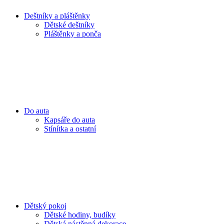
Deštníky a pláštěnky
Dětské deštníky
Pláštěnky a ponča
Do auta
Kapsáře do auta
Stínítka a ostatní
Dětský pokoj
Dětské hodiny, budíky
Dětská nástěnná dekorace