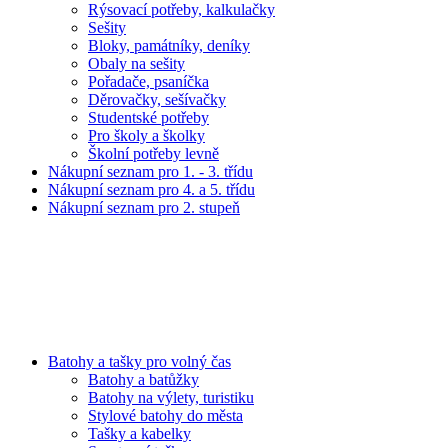
Rýsovací potřeby, kalkulačky
Sešity
Bloky, památníky, deníky
Obaly na sešity
Pořadače, psaníčka
Děrovačky, sešívačky
Studentské potřeby
Pro školy a školky
Školní potřeby levně
Nákupní seznam pro 1. - 3. třídu
Nákupní seznam pro 4. a 5. třídu
Nákupní seznam pro 2. stupeň
Batohy a tašky pro volný čas
Batohy a batůžky
Batohy na výlety, turistiku
Stylové batohy do města
Tašky a kabelky