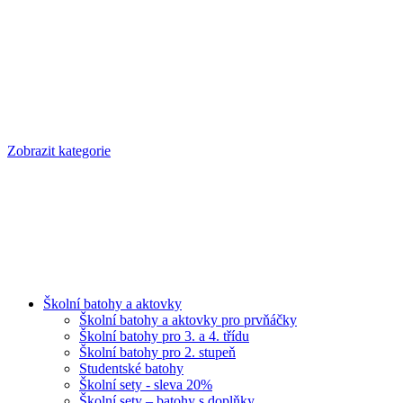
Zobrazit kategorie
Školní batohy a aktovky
Školní batohy a aktovky pro prvňáčky
Školní batohy pro 3. a 4. třídu
Školní batohy pro 2. stupeň
Studentské batohy
Školní sety - sleva 20%
Školní sety – batohy s doplňky