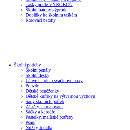
Tašky podle VÝROBCŮ
Školní batohy výprodej
Doplňky ke školním taškám
Rolovací batohy
Školní potřeby
Školní penály
Školní desky
Láhve na pití a svačinové boxy
Pouzdra
Dětské peněženky
Dětské kufříky na výtvarnou výchovu
Sady školních potřeb
Zástěry na malování
Sáčky a kapsáře
Pastelky, malířské potřeby
Psaní
Nůžky, lepidla