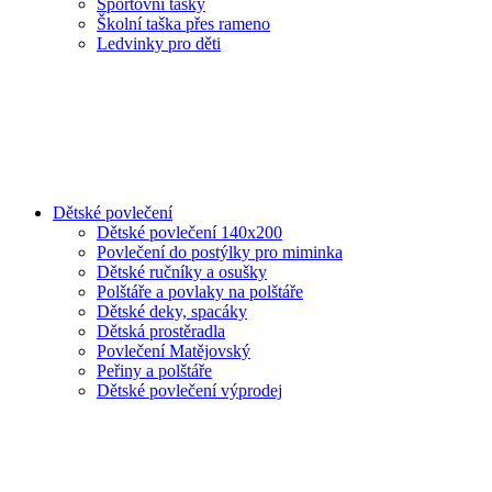
Sportovní tašky
Školní taška přes rameno
Ledvinky pro děti
Dětské povlečení
Dětské povlečení 140x200
Povlečení do postýlky pro miminka
Dětské ručníky a osušky
Polštáře a povlaky na polštáře
Dětské deky, spacáky
Dětská prostěradla
Povlečení Matějovský
Peřiny a polštáře
Dětské povlečení výprodej