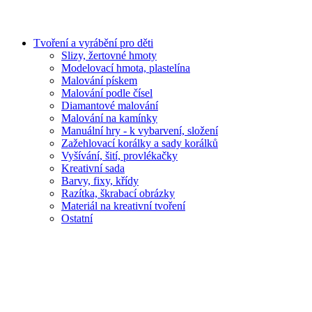
Tvoření a vyrábění pro děti
Slizy, žertovné hmoty
Modelovací hmota, plastelína
Malování pískem
Malování podle čísel
Diamantové malování
Malování na kamínky
Manuální hry - k vybarvení, složení
Zažehlovací korálky a sady korálků
Vyšívání, šití, provlékačky
Kreativní sada
Barvy, fixy, křídy
Razítka, škrabací obrázky
Materiál na kreativní tvoření
Ostatní