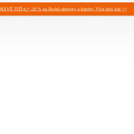
RÁVĚ TEĎ 👉 -20 % na školní aktovky a batohy. Více info zde >>