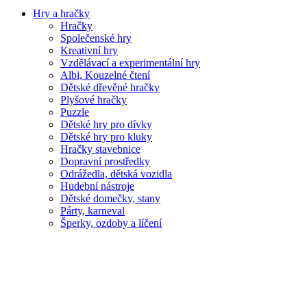
Hry a hračky
Hračky
Společenské hry
Kreativní hry
Vzdělávací a experimentální hry
Albi, Kouzelné čtení
Dětské dřevěné hračky
Plyšové hračky
Puzzle
Dětské hry pro dívky
Dětské hry pro kluky
Hračky stavebnice
Dopravní prostředky
Odrážedla, dětská vozidla
Hudební nástroje
Dětské domečky, stany
Párty, karneval
Šperky, ozdoby a líčení