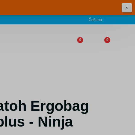
×
Čeština
0
0
atoh Ergobag
lus - Ninja