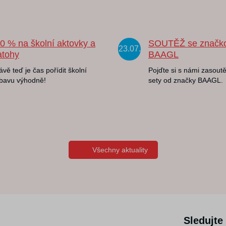
20 % na školní aktovky a
SOUTĚŽ se značk
23.07.
atohy
BAAGL
ávě teď je čas pořídit školní
Pojďte si s námi zasoutě
bavu výhodně!
sety od značky BAAGL.
Všechny aktuality
Sledujte