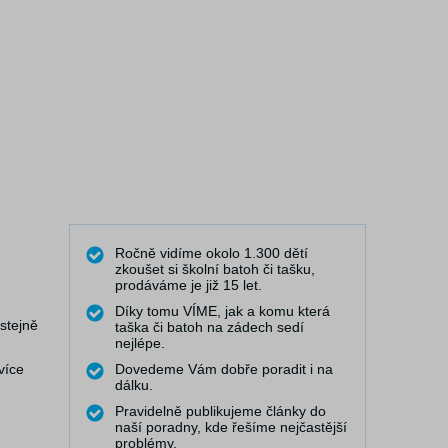
Ročně vidíme okolo 1.300 dětí
zkoušet si školní batoh či tašku,
prodáváme je již 15 let.
Díky tomu VÍME, jak a komu která
stejně
taška či batoh na zádech sedí
nejlépe.
více
Dovedeme Vám dobře poradit i na
dálku.
Pravidelně publikujeme články do
naší poradny, kde řešíme nejčastější
problémy.