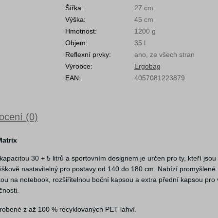
Šířka:
27 cm
Výška:
45 cm
Hmotnost:
1200 g
Objem:
35 l
Reflexní prvky:
ano, ze všech stran
Výrobce:
Ergobag
EAN:
4057081223879
cení (0)
atrix
acitou 30 + 5 litrů a sportovním designem je určen pro ty, kteří jsou 
 výškově nastavitelný pro postavy od 140 do 180 cm. Nabízí promyšlené
ou na notebook, rozšiřitelnou boční kapsou a extra přední kapsou pro 
čnosti.
vyrobené z až 100 % recyklovaných PET lahví.