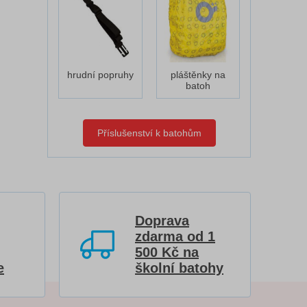
hrudní popruhy
pláštěnky na
batoh
Příslušenství k batohům
Doprava
zdarma od 1
500 Kč na
e
školní batohy