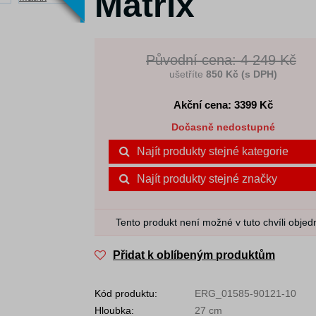
Matrix
Původní cena: 4 249 Kč
ušetříte
850 Kč (s DPH)
Akční cena: 3399
Kč
Dočasně nedostupné
Najít produkty stejné kategorie
Najít produkty stejné značky
Tento produkt není možné v tuto chvíli objed
Přidat k oblíbeným produktům
Kód produktu:
ERG_01585-90121-10
Hloubka:
27 cm