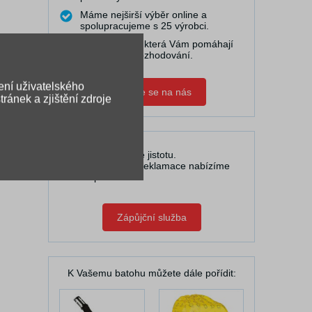
Máme nejširší výběr online a
spolupracujeme s 25 výrobci.
Točíme videa, která Vám pomáhají
při výběru a rozhodování.
ení uživatelského
Obraťte se na nás
ránek a zjištění zdroje
U nás máte jistotu.
V případě reklamace nabízíme
pomoc.
Zápůjční služba
K Vašemu batohu můžete dále pořídit: