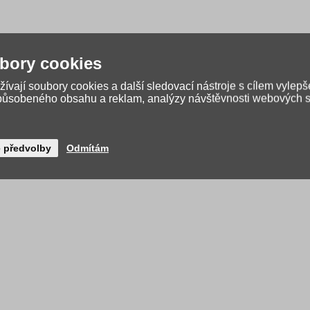
bory cookies
ečistěte chemicky
ívají soubory cookies a další sledovací nástroje s cílem vylepš
způsobeného obsahu a reklam, analýzy návštěvnosti webových st
é předvolby
Odmítám