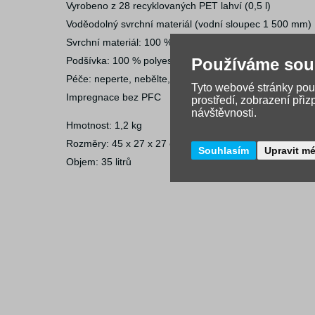
Vyrobeno z 28 recyklovaných PET lahví (0,5 l)
Voděodolný svrchní materiál (vodní sloupec 1 500 mm)
Svrchní materiál: 100 % polyester (recyklovaný)
Používáme sou
Podšívka: 100 % polyester
Péče: neperte, nebělte, nesušte v sušičce, nežehlete, n
Tyto webové stránky použ
Impregnace bez PFC
prostředí, zobrazení při
návštěvnosti.
Hmotnost: 1,2 kg
Rozměry: 45 x 27 x 27 cm
Souhlasím
Upravit m
Objem: 35 litrů