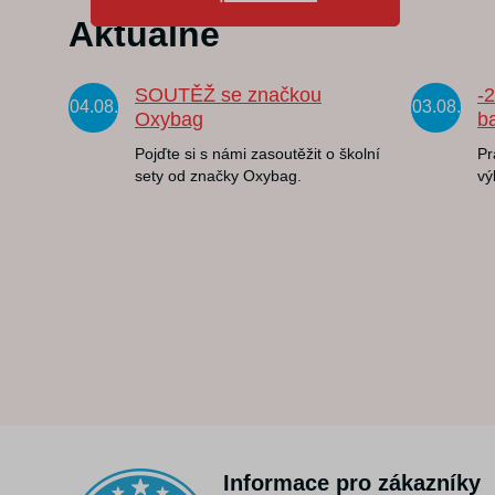
Aktuálně
SOUTĚŽ se značkou
-
04.08.
03.08.
Oxybag
b
Pojďte si s námi zasoutěžit o školní
Pr
sety od značky Oxybag.
vý
Informace pro zákazníky