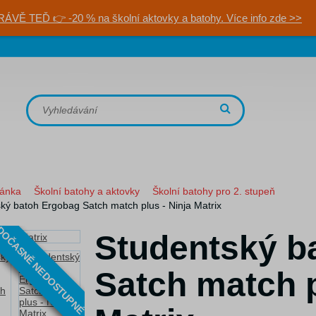
RÁVĚ TEĎ 👉 -20 % na školní aktovky a batohy. Více info zde >>
ránka
Školní batohy a aktovky
Školní batohy pro 2. stupeň
ký batoh Ergobag Satch match plus - Ninja Matrix
OČASNĚ NEDOSTUPNÉ
Studentský b
Satch match p