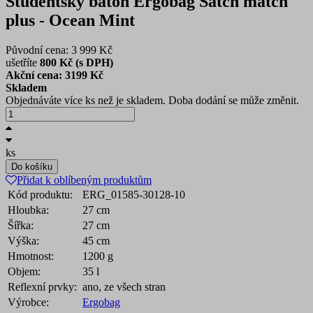
Studentský batoh Ergobag Satch match
plus - Ocean Mint
Původní cena: 3 999 Kč
ušetříte
800 Kč (s DPH)
Akční cena: 3199
Kč
Skladem
Objednáváte více ks než je skladem. Doba dodání se může změnit.
ks
Do košíku
Přidat k oblíbeným produktům
Kód produktu:
ERG_01585-30128-10
Hloubka:
27 cm
Šířka:
27 cm
Výška:
45 cm
Hmotnost:
1200 g
Objem:
35 l
Reflexní prvky:
ano, ze všech stran
Výrobce:
Ergobag