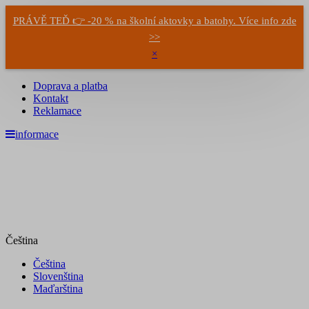
PRÁVĚ TEĎ 👉 -20 % na školní aktovky a batohy. Více info zde
>>
×
Doprava a platba
Kontakt
Reklamace
informace
Čeština
Čeština
Slovenština
Maďarština