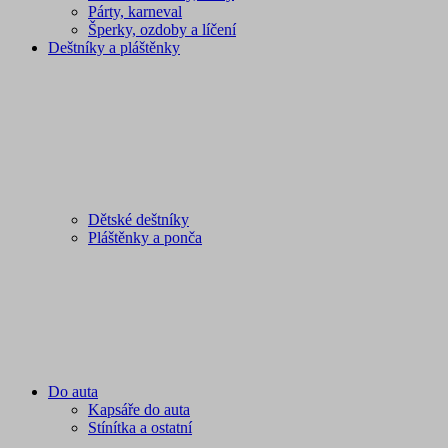
Párty, karneval
Šperky, ozdoby a líčení
Deštníky a pláštěnky
Dětské deštníky
Pláštěnky a ponča
Do auta
Kapsáře do auta
Stínítka a ostatní