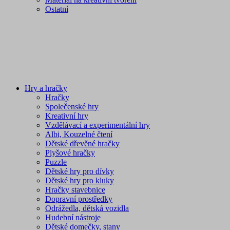
Ostatní
Hry a hračky
Hračky
Společenské hry
Kreativní hry
Vzdělávací a experimentální hry
Albi, Kouzelné čtení
Dětské dřevěné hračky
Plyšové hračky
Puzzle
Dětské hry pro dívky
Dětské hry pro kluky
Hračky stavebnice
Dopravní prostředky
Odrážedla, dětská vozidla
Hudební nástroje
Dětské domečky, stany