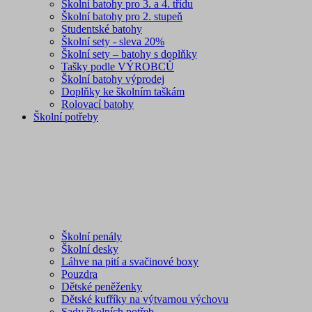
Školní batohy pro 3. a 4. třídu
Školní batohy pro 2. stupeň
Studentské batohy
Školní sety - sleva 20%
Školní sety – batohy s doplňky
Tašky podle VÝROBCŮ
Školní batohy výprodej
Doplňky ke školním taškám
Rolovací batohy
Školní potřeby
Školní penály
Školní desky
Láhve na pití a svačinové boxy
Pouzdra
Dětské peněženky
Dětské kufříky na výtvarnou výchovu
Sady školních potřeb