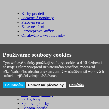
Knihy pro děti
Didaktické pomůcky
Pracovní sešity
Zábavné učení
Samolepkové knížky
Omalovánky, vystřihovánky
Používáme soubory cookies
Tyto webové stránky používají soubory cookies a další sledovací
nástroje s cílem vylepšení uživatelského prostředí, zobrazení
přizpůsobeného obsahu a reklam, analýzy návštěvnosti webových
Sport, outdoor
stránek a zjištění zdroje návštěvnosti.
Plavání
Fotbal
Souhlasím
Upravit mé předvolby
Odmítám
Spacáky, stany
Míče
Pálky, rakety, hokejky
Sáňky, boby
Sportovní potřeby
Švihadla, obruče