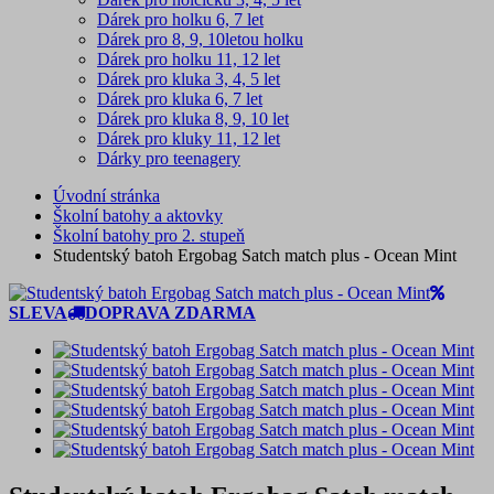
Dárek pro holku 6, 7 let
Dárek pro 8, 9, 10letou holku
Dárek pro holku 11, 12 let
Dárek pro kluka 3, 4, 5 let
Dárek pro kluka 6, 7 let
Dárek pro kluka 8, 9, 10 let
Dárek pro kluky 11, 12 let
Dárky pro teenagery
Úvodní stránka
Školní batohy a aktovky
Školní batohy pro 2. stupeň
Studentský batoh Ergobag Satch match plus - Ocean Mint
SLEVA
DOPRAVA ZDARMA