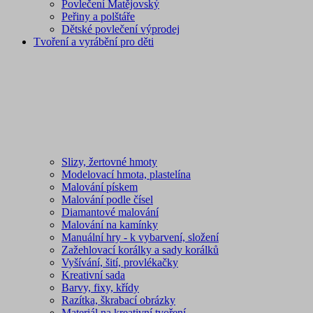
Povlečení Matějovský
Peřiny a polštáře
Dětské povlečení výprodej
Tvoření a vyrábění pro děti
Slizy, žertovné hmoty
Modelovací hmota, plastelína
Malování pískem
Malování podle čísel
Diamantové malování
Malování na kamínky
Manuální hry - k vybarvení, složení
Zažehlovací korálky a sady korálků
Vyšívání, šití, provlékačky
Kreativní sada
Barvy, fixy, křídy
Razítka, škrabací obrázky
Materiál na kreativní tvoření