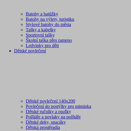
Batohy a batůžky
Batohy na výlety, turistiku
Stylové batohy do města
Tašky a kabelky
Sportovní tašky
Školní taška přes rameno
Ledvinky pro děti
Dětské povlečení
Dětské povlečení 140x200
Povlečení do postýlky pro miminka
Dětské ručníky a osušky
Polštáře a povlaky na polštáře
Dětské deky, spacáky
Dětská prostěradla