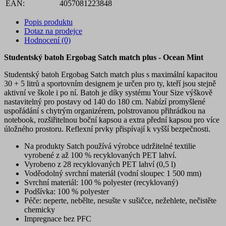
EAN:
4057081223848
Popis produktu
Dotaz na prodejce
Hodnocení (0)
Studentský batoh Ergobag Satch match plus - Ocean Mint
Studentský batoh Ergobag Satch match plus s maximální kapacitou
30 + 5 litrů a sportovním designem je určen pro ty, kteří jsou stejně
aktivní ve škole i po ní. Batoh je díky systému Your Size výškově
nastavitelný pro postavy od 140 do 180 cm. Nabízí promyšlené
uspořádání s chytrým organizérem, polstrovanou přihrádkou na
notebook, rozšiřitelnou boční kapsou a extra přední kapsou pro více
úložného prostoru. Reflexní prvky přispívají k vyšší bezpečnosti.
Na produkty Satch používá výrobce udržitelné textilie
vyrobené z až 100 % recyklovaných PET lahví.
Vyrobeno z 28 recyklovaných PET lahví (0,5 l)
Voděodolný svrchní materiál (vodní sloupec 1 500 mm)
Svrchní materiál: 100 % polyester (recyklovaný)
Podšívka: 100 % polyester
Péče: neperte, nebělte, nesušte v sušičce, nežehlete, nečistěte
chemicky
Impregnace bez PFC