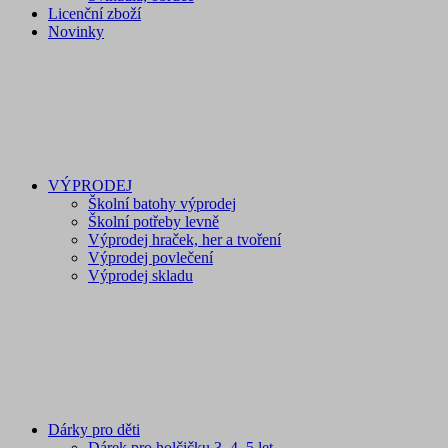
Licenční zboží
Novinky
VÝPRODEJ
Školní batohy výprodej
Školní potřeby levně
Výprodej hraček, her a tvoření
Výprodej povlečení
Výprodej skladu
Dárky pro děti
Dárek pro holčičku 3, 4, 5 let