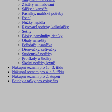
Zástěry na malování
Sáčky a kapsáře
Pastelky, malířské potřeby
Psaní
Nůžky, lepidla
Rýsovací potřeby, kalkulačky
Sešity
Bloky, památníky, deníky
Obaly na sešity
Pořadače, psaníčka
Děrovačky, sešívačky
Studentské potřeby
Pro školy a školky
Školní potřeby levně
Nákupní seznam pro 1. - 3. třídu
Nákupní seznam pro 4. a 5. třídu
Nákupní seznam pro 2. stupeň
Batohy a tašky pro volný čas