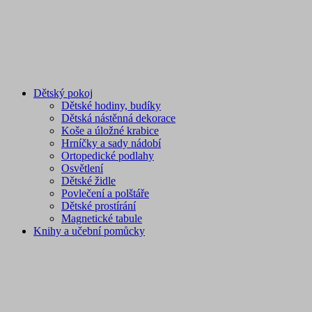
Dětský pokoj
Dětské hodiny, budíky
Dětská nástěnná dekorace
Koše a úložné krabice
Hrníčky a sady nádobí
Ortopedické podlahy
Osvětlení
Dětské židle
Povlečení a polštáře
Dětské prostírání
Magnetické tabule
Knihy a učební pomůcky