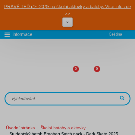
PRÁVĚ TEĎ 👉 -20 % na školní aktovky a batohy. Více info zde
>>
×
informace
Čeština
0
0
Úvodní stránka
Školní batohy a aktovky
Studentský batoh Ergobag Satch pack - Dark Skate 2025