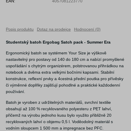
EAN:
4057081223770
Popis produktu
Dotaz na prodejce
Hodnocení (0)
Studentský batoh Ergobag Satch pack - Summer Era
Ergonomický batoh se systémem Your Size je výškově
nastavitelný pro postavy od 140 do 180 cm a nabízí promyšlené
uspořádání s chytrým organizérem, polstrovanou přihrádkou na
notebook a dvěma extra velkými bočními kapsami. Stabilní
konstrukce, reflexní prvky a 4cestná přední poutka pro přívěsky
či výměnné doplňky zajišťují pohodlné a praktické každodenní
používání.
Batoh je vyroben z udržitelných materiálů, svrchní textilie
obsahují až 100 % recyklovaného polyesteru z PET lahví,
přičemž na výrobu jednoho kusu bylo využito přibližně 20
recyklovaných lahví o objemu 0,5 l. Voděodolný materiál s
vodním sloupcem 1 500 mm a impregnace bez PFC.