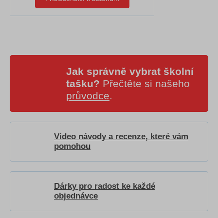
Jak správně vybrat školní
tašku?
Přečtěte si našeho
průvodce
.
Video návody a recenze, které vám
pomohou
Dárky pro radost ke každé
objednávce