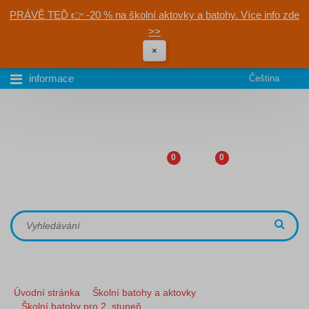
PRÁVĚ TEĎ 👉 -20 % na školní aktovky a batohy. Více info zde
>>
×
informace
Čeština
0
0
Úvodní stránka
Školní batohy a aktovky
Školní batohy pro 2. stupeň