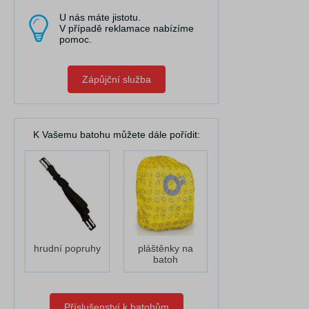
U nás máte jistotu.
V případě reklamace nabízíme
pomoc.
Zápůjční služba
K Vašemu batohu můžete dále pořídit:
hrudní popruhy
pláštěnky na
batoh
Příslušenství k batohům