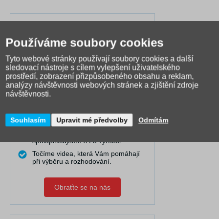
Ročně vidíme okolo 1.300 dětí
zkoušet si školní batoh či tašku,
Používáme soubory cookies
prodáváme je již 15 let.
Díky tomu VÍME, jak a komu která
Tyto webové stránky používají soubory cookies a další
taška či batoh na zádech sedí
sledovací nástroje s cílem vylepšení uživatelského
nejlépe.
prostředí, zobrazení přizpůsobeného obsahu a reklam,
Dovedeme Vám dobře poradit i na
analýzy návštěvnosti webových stránek a zjištění zdroje
dálku.
návštěvnosti.
Pravidelně publikujeme články do
naší poradny, kde řešíme nejčastější
Souhlasím
Upravit mé předvolby
Odmítám
problémy.
Máme nejširší výběr online a
spolupracujeme s 25 výrobci.
Točíme videa, která Vám pomáhají
při výběru a rozhodování.
Obraťte se na nás