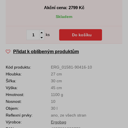
Akční cena: 2799
Kč
Skladem
ks
Do košíku
Přidat k oblíbeným produktům
Kód produktu:
ERG_01581-90416-10
Hloubka:
27 cm
Šířka:
30 cm
Výška:
45 cm
Hmotnost:
1100 g
Nosnost:
10
Objem:
30 l
Reflexní prvky:
ano, ze všech stran
Výrobce:
Ergobag