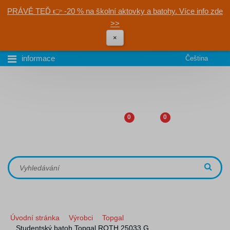
PRÁVĚ TEĎ 👉 -20 % na školní aktovky a batohy. Více info zde
>>
×
informace
Čeština
0
0
Úvodní stránka
Výrobci
Topgal
Studentský batoh Topgal ROTH 25033 G