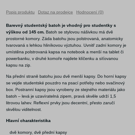
Popis produktu
Dotaz na prodejce
Hodnocení (0)
Barevný studentský batoh je vhodný pro studentky s
výškou od 145 cm.
Batoh se stylovou nášivkou má dvě
prostorné komory. Záda batohu jsou polstrovaná, anatomicky
tvarovaná s lehkou hliníkovou výztuhou. Uvnitř zadní komory je
umístěna polstrovaná kapsa na notebook a menší na tablet či
powerbanku, v druhé komoře najdete klíčenku a síťovanou
kapsu na zip.
Na přední straně batohu jsou dvě menší kapsy. Do horní kapsy
se vejde studentské pouzdro na psací potřeby nebo svačinový
box. Postranní kapsy jsou vyrobeny ze stejného materiálu jako
batoh – levá je uzavíratelná zipem, pravá skvěle udrží 1,5
litrovou lahev. Reflexní prvky jsou decentní, přesto zaručí
skvělou viditelnost.
Hlavní charakteristika
dvě komory, dvě přední kapsy