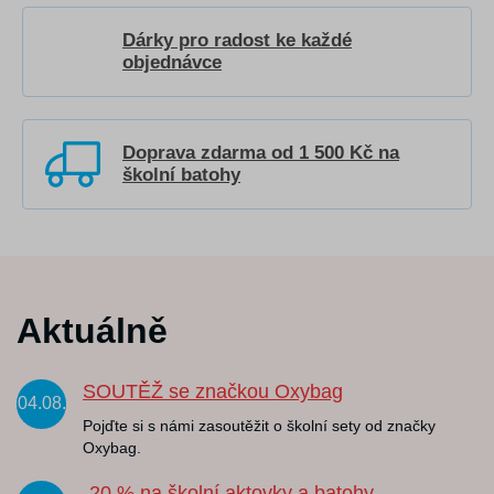
Dárky pro radost ke každé
objednávce
Doprava zdarma od 1 500 Kč na
školní batohy
Aktuálně
SOUTĚŽ se značkou Oxybag
04.08.
Pojďte si s námi zasoutěžit o školní sety od značky
Oxybag.
-20 % na školní aktovky a batohy