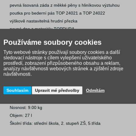
pevná lisovaná záda z měkké pěny s hliníkovou výztuhou
poutka pro bederní pás TOP 24021 a TOP 24022
výškově nastavitelná hrudní přezka
pevné dno z materiálu TOPDURA
polstrované ramenní popruhy
Používáme soubory cookies
měkká kapsa na notebook
Tyto webové stránky používají soubory cookies a další
zátěr proti dešti
sledovací nástroje s cílem vylepšení uživatelského
reflexní prvky
prostředí, zobrazení přizpůsobeného obsahu a reklam,
analýzy návštěvnosti webových stránek a zjištění zdroje
Parametry
návštěvnosti.
Hmotnost: 1.24 kg
Souhlasím
Upravit mé předvolby
Odmítám
Rozměry: (v × h × š) 44 x 21 x 30 cm
Použitý materiál: 100% Polyester
Nosnost: 9.00 kg
Objem: 27 l
Školní třída: střední škola, 2. stupeň ZŠ, 5.třída