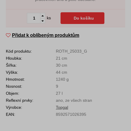
ks
Do košíku
Přidat k oblíbeným produktům
Kód produktu:
ROTH_25033_G
Hloubka:
21 cm
Šířka:
30 cm
Výška:
44 cm
Hmotnost:
1240 g
Nosnost:
9
Objem:
27 l
Reflexní prvky:
ano, ze všech stran
Výrobce:
Topgal
EAN:
8592571026395