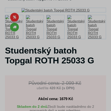
Studentský batoh
Topgal ROTH 25033 G
Původní cena: 2 099 Kč
ušetříte
420 Kč (s DPH)
Akční cena: 1679
Kč
Skladem do 2 dnů
Zboží bude naskladněno do 2
pracovních dnů a poté odesláno.